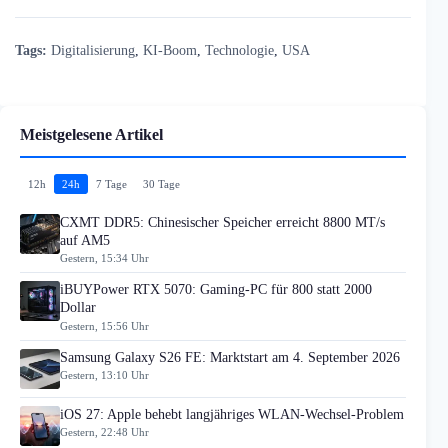
Tags:
Digitalisierung
,
KI-Boom
,
Technologie
,
USA
Meistgelesene Artikel
12h
24h
7 Tage
30 Tage
CXMT DDR5: Chinesischer Speicher erreicht 8800 MT/s
auf AM5
Gestern, 15:34 Uhr
iBUYPower RTX 5070: Gaming-PC für 800 statt 2000
Dollar
Gestern, 15:56 Uhr
Samsung Galaxy S26 FE: Marktstart am 4. September 2026
Gestern, 13:10 Uhr
iOS 27: Apple behebt langjähriges WLAN-Wechsel-Problem
Gestern, 22:48 Uhr