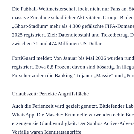
Die Fußball-Weltmeisterschaft lockt nicht nur Fans an. S
massive Zunahme schädlicher Aktivitäten. Group-IB iden
„Ghost-Stadium“ mehr als 4.300 gefälschte FIFA-Domäne
2025 registriert. Ziel: Datendiebstahl und Ticketbetrug. 
zwischen 71 und 474 Millionen US-Dollar.
FortiGuard meldet: Von Januar bis Mai 2026 wurden r
registriert. Etwa 8,8 Prozent davon sind bösartig. In ill
Forscher zudem die Banking-Trojaner „Massiv“ und „Per
Urlaubszeit: Perfekte Angriffsfläche
Auch die Ferienzeit wird gezielt genutzt. Bitdefender Lab
WhatsApp. Die Masche: Kriminelle verwenden echte Buc
erzeugen sie Glaubwürdigkeit. Der Sophos Active-Adversa
Vorfälle waren Identitätsangriffe.