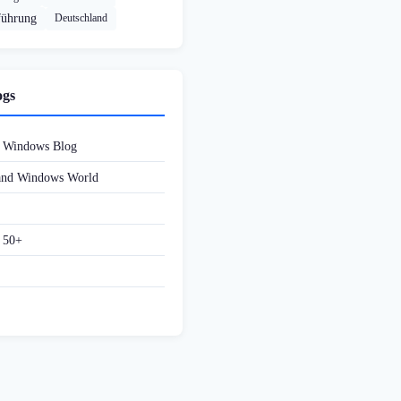
führung
Deutschland
ogs
d Windows Blog
 and Windows World
f 50+