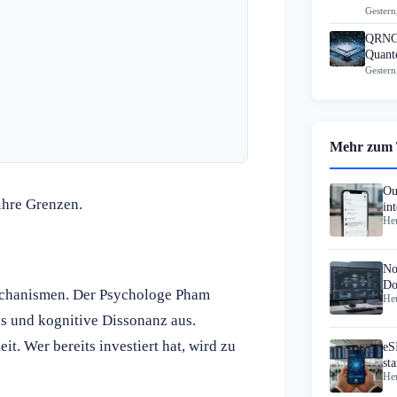
Gestern
QRNG-
Quante
Gestern
Mehr zum
Ou
hre Grenzen.
in
Heu
Si
No
Do
echanismen. Der Psychologe Pham
Heu
sc
s und kognitive Dissonanz aus.
t. Wer bereits investiert hat, wird zu
eS
st
Heu