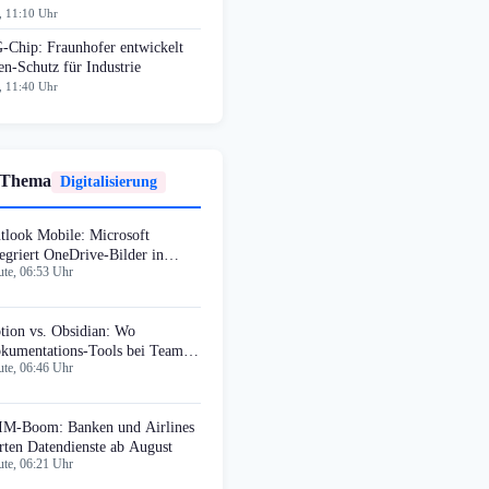
, 11:10 Uhr
Chip: Fraunhofer entwickelt
n-Schutz für Industrie
, 11:40 Uhr
 Thema
Digitalisierung
tlook Mobile: Microsoft
tegriert OneDrive-Bilder in
te, 06:53 Uhr
gnaturen
tion vs. Obsidian: Wo
kumentations-Tools bei Teams
te, 06:46 Uhr
heitern
IM-Boom: Banken und Airlines
arten Datendienste ab August
te, 06:21 Uhr