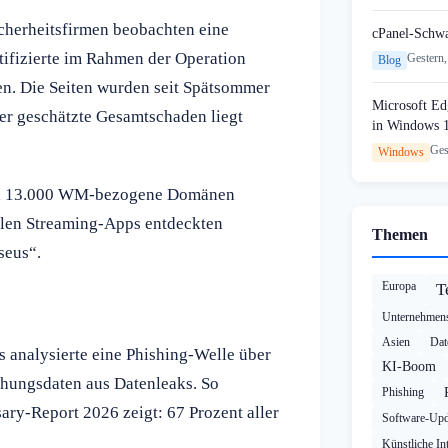
icherheitsfirmen beobachten eine
cPanel-Schw
tifizierte im Rahmen der Operation
Gestern,
Blog
n. Die Seiten wurden seit Spätsommer
Microsoft Edg
Der geschätzte Gesamtschaden liegt
in Windows 
Ges
Windows
und 13.000 WM-bezogene Domänen
egalen Streaming-Apps entdeckten
Themen
seus“.
Europa
T
Unternehmens
Asien
Dat
s analysierte eine Phishing-Welle über
KI-Boom
hungsdaten aus Datenleaks. So
Phishing
ry-Report 2026 zeigt: 67 Prozent aller
Software-Upd
Künstliche Int