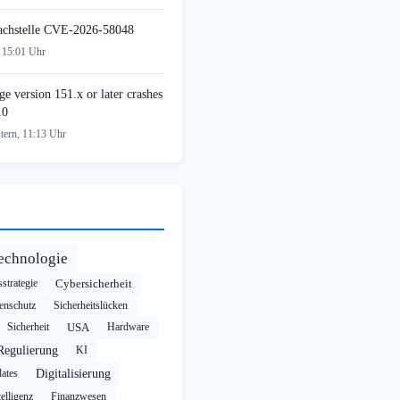
achstelle CVE-2026-58048
 15:01 Uhr
e version 151.x or later crashes
10
tern, 11:13 Uhr
echnologie
strategie
Cybersicherheit
enschutz
Sicherheitslücken
Sicherheit
USA
Hardware
Regulierung
KI
ates
Digitalisierung
elligenz
Finanzwesen