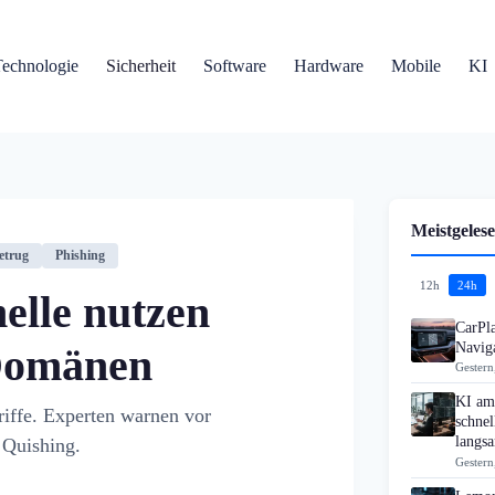
Technologie
Sicherheit
Software
Hardware
Mobile
KI
Meistgelese
etrug
Phishing
12h
24h
lle nutzen
CarPla
Navig
-Domänen
Gestern
KI am 
riffe. Experten warnen vor
schne
langs
 Quishing.
Gestern