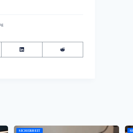
ng
SICHERHEIT
S