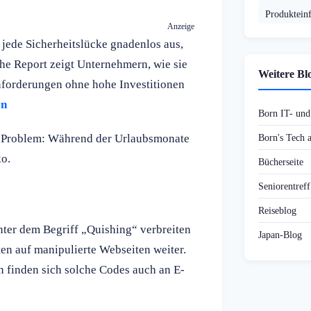
Produktein
Anzeige
ede Sicherheitslücke gnadenlos aus,
he Report zeigt Unternehmern, wie sie
Weitere Bl
forderungen ohne hohe Investitionen
rn
Born IT- un
s Problem: Während der Urlaubsmonate
Born's Tech
ko.
Bücherseite
Seniorentref
Reiseblog
nter dem Begriff „Quishing“ verbreiten
Japan-Blog
en auf manipulierte Webseiten weiter.
en finden sich solche Codes auch an E-