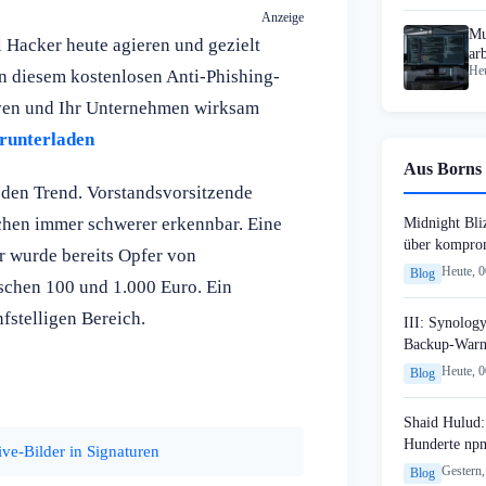
Anzeige
Mu
 Hacker heute agieren und gezielt
ar
Heu
n diesem kostenlosen Anti-Phishing-
arven und Ihr Unternehmen wirksam
erunterladen
Aus Borns 
 den Trend. Vorstandsvorsitzende
hen immer schwerer erkennbar. Eine
Midnight Bli
über komprom
r wurde bereits Opfer von
Heute, 
Blog
ischen 100 und 1.000 Euro. Ein
fstelligen Bereich.
III: Synology
Backup-Warn
Heute, 
Blog
Shaid Hulud:
Hunderte npm
ve-Bilder in Signaturen
Gestern,
Blog