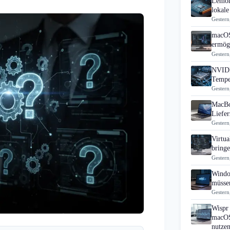
Lemon
lokale
Gestern
macOS
ermögl
Gestern
NVIDI
Tempe
Gestern
MacBo
Liefer
Gestern
Virtua
bring
Gestern
Windo
müsse
Gestern
Wispr 
macOS
nutzen