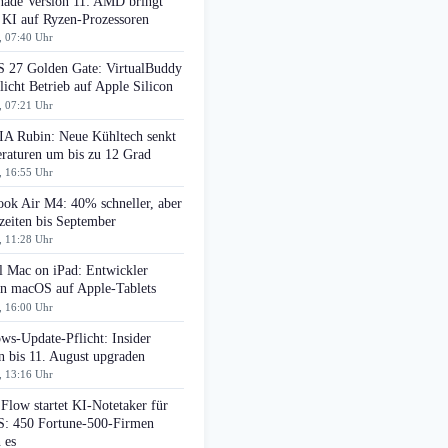
ade Version 11: AMD bringt
 KI auf Ryzen-Prozessoren
, 07:40 Uhr
 27 Golden Gate: VirtualBuddy
icht Betrieb auf Apple Silicon
, 07:21 Uhr
A Rubin: Neue Kühltech senkt
raturen um bis zu 12 Grad
, 16:55 Uhr
ok Air M4: 40% schneller, aber
zeiten bis September
, 11:28 Uhr
l Mac on iPad: Entwickler
en macOS auf Apple-Tablets
, 16:00 Uhr
ws-Update-Pflicht: Insider
n bis 11. August upgraden
, 13:16 Uhr
Flow startet KI-Notetaker für
: 450 Fortune-500-Firmen
 es