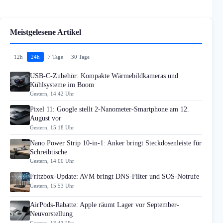
Meistgelesene Artikel
12h
24h
7 Tage
30 Tage
USB-C-Zubehör: Kompakte Wärmebildkameras und
Kühlsysteme im Boom
Gestern, 14:42 Uhr
Pixel 11: Google stellt 2-Nanometer-Smartphone am 12.
August vor
Gestern, 15:18 Uhr
Nano Power Strip 10-in-1: Anker bringt Steckdosenleiste für
Schreibtische
Gestern, 14:00 Uhr
Fritzbox-Update: AVM bringt DNS-Filter und SOS-Notrufe
Gestern, 15:53 Uhr
AirPods-Rabatte: Apple räumt Lager vor September-
Neuvorstellung
Gestern, 13:43 Uhr