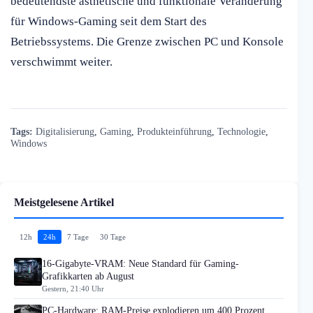
bedeutendste ästhetische und funktionale Veränderung
für Windows-Gaming seit dem Start des
Betriebssystems. Die Grenze zwischen PC und Konsole
verschwimmt weiter.
Tags:
Digitalisierung
,
Gaming
,
Produkteinführung
,
Technologie
,
Windows
Meistgelesene Artikel
12h
24h
7 Tage
30 Tage
16-Gigabyte-VRAM: Neue Standard für Gaming-
Grafikkarten ab August
Gestern, 21:40 Uhr
PC-Hardware: RAM-Preise explodieren um 400 Prozent