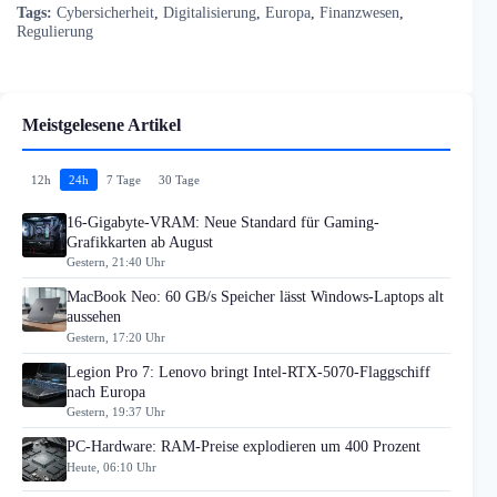
Tags:
Cybersicherheit
,
Digitalisierung
,
Europa
,
Finanzwesen
,
Regulierung
Meistgelesene Artikel
12h
24h
7 Tage
30 Tage
16-Gigabyte-VRAM: Neue Standard für Gaming-
Grafikkarten ab August
Gestern, 21:40 Uhr
MacBook Neo: 60 GB/s Speicher lässt Windows-Laptops alt
aussehen
Gestern, 17:20 Uhr
Legion Pro 7: Lenovo bringt Intel-RTX-5070-Flaggschiff
nach Europa
Gestern, 19:37 Uhr
PC-Hardware: RAM-Preise explodieren um 400 Prozent
Heute, 06:10 Uhr