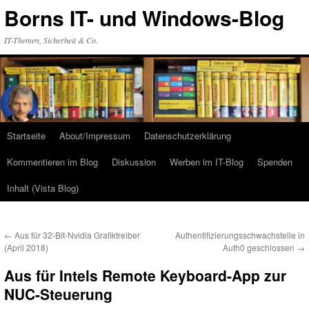
Zum
Borns IT- und Windows-Blog
Inhalt
springen
IT-Themen, Sicherheit & Co.
Startseite
About/Impressum
Datenschutzerklärung
Kommentieren im Blog
Diskussion
Werben im IT-Blog
Spenden
Inhalt (Vista Blog)
←
Aus für 32-Bit-Nvidia Grafiktreiber
Authentifizierungsschwachstelle in
(April 2018)
Auth0 geschlossen
→
Aus für Intels Remote Keyboard-App zur
NUC-Steuerung