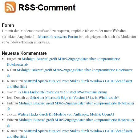
Foren
Um mir den Moderationsaufwand zu ersparen, empfehle ich eines der unter
Websites
verlinkten Angebote. Im
Microsoft Answers-Forum
bin ich gelegentlich noch als Moderator
zu Windows-Themen unterwegs.
Neueste Kommentare
Jürgen
zu
Midnight Blizzard greift M365-Zugangsdaten über kompromittierte
Hotelrouter ab
KT
zu
Midnight Blizzard greift M365-Zugangsdaten über kompromittierte Hotelrouter
ab
Klartext
zu
Scattered Spider-Mitglied Peter Stokes durch Windows GDID identifiziert
und überführt
mvo
zu
G Data Endpoint-Protection v15.9 stört SW-Inventarisierung
Jens Donath
zu
Stürzt der Microsoft Edge ab Version 151.x in Windows ab?
Fritz
zu
Midnight Blizzard greift M365-Zugangsdaten über kompromittierte Hotelrouter
ab
ukx
zu
Weitere Hacks durch KI-Modelle von Anthropic, Meta & OpenAI
Fritz
zu
Midnight Blizzard greift M365-Zugangsdaten über kompromittierte Hotelrouter
ab
Klartext
zu
Scattered Spider-Mitglied Peter Stokes durch Windows GDID identifiziert
und überführt