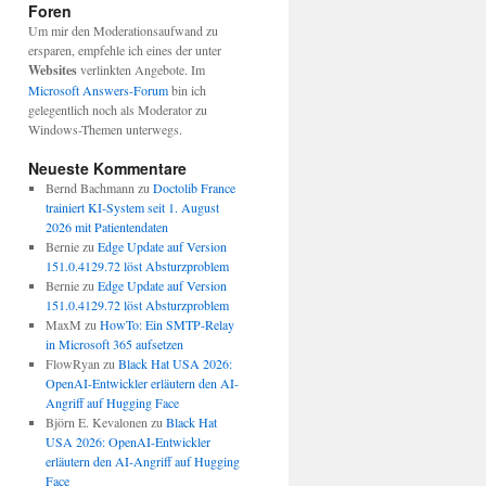
Foren
Um mir den Moderationsaufwand zu
ersparen, empfehle ich eines der unter
Websites
verlinkten Angebote. Im
Microsoft Answers-Forum
bin ich
gelegentlich noch als Moderator zu
Windows-Themen unterwegs.
Neueste Kommentare
Bernd Bachmann
zu
Doctolib France
trainiert KI-System seit 1. August
2026 mit Patientendaten
Bernie
zu
Edge Update auf Version
151.0.4129.72 löst Absturzproblem
Bernie
zu
Edge Update auf Version
151.0.4129.72 löst Absturzproblem
MaxM
zu
HowTo: Ein SMTP-Relay
in Microsoft 365 aufsetzen
FlowRyan
zu
Black Hat USA 2026:
OpenAI-Entwickler erläutern den AI-
Angriff auf Hugging Face
Björn E. Kevalonen
zu
Black Hat
USA 2026: OpenAI-Entwickler
erläutern den AI-Angriff auf Hugging
Face