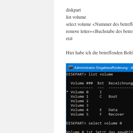
diskpart
list volume
select volume <Nummer des betre
remove letter=<Buchstabe des betr
exit
Hier habe ich die betreffenden Bef