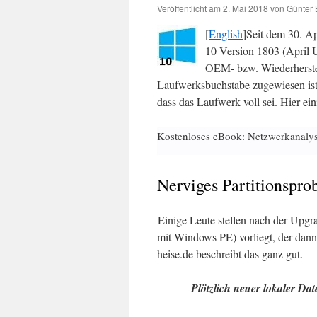
Veröffentlicht am
2. Mai 2018
von
Günter 
[
English
]Seit dem 30. Ap
10 Version 1803 (April 
OEM- bzw. Wiederherstell
Laufwerksbuchstabe zugewiesen ist
dass das Laufwerk voll sei. Hier ei
Kostenloses eBook: Netzwerkanaly
Nerviges Partitionspro
Einige Leute stellen nach der Upgrad
mit Windows PE) vorliegt, der dann
heise.de beschreibt das ganz gut.
Plötzlich neuer lokaler Dat