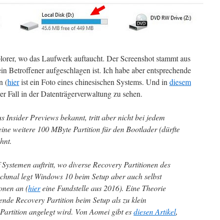
lorer, wo das Laufwerk auftaucht. Der Screenshot stammt aus
ein Betroffener aufgeschlagen ist. Ich habe aber entsprechende
n (
hier
ist ein Foto eines chinesischen Systems. Und in
diesem
rer Fall in der Datenträgerverwaltung zu sehen.
s Insider Previews bekannt, tritt aber nicht bei jedem
ine weitere 100 MByte Partition für den Bootlader (dürfte
hnt.
f Systemen auftritt, wo diverse Recovery Partitionen des
hmal legt Windows 10 beim Setup aber auch selbst
onen an (
hier
eine Fundstelle aus 2016). Eine Theorie
ende Recovery Partition beim Setup als zu klein
Partition angelegt wird. Von Aomei gibt es
diesen Artikel
,