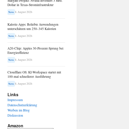
Stargate-Projekt: Nvidia investiert 3 Mrd.
Dollar in Texas-Strominfrastruktur
8. August 2026
News
Kalorie-Apps: Beliebte Anwendungen
unterschätzen um 250–345 Kalorien
8. August 2026
News
A20-Chip: Apples 30-Prozent-Sprung bei
Energieeffizienz
8. August 2026
News
Cloudflare OS: KI-Workspace startet mit
100-mal schnellerer Ausführung
8. August 2026
News
Links
Impressum
Datenschutzerklärung
Werben im Blog
Diskussion
Amazon