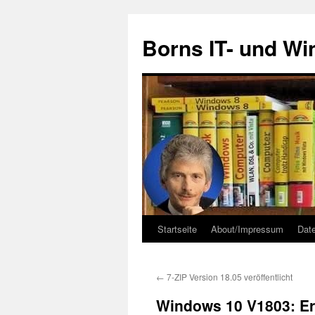
Zum
Inhalt
Borns IT- und W
springen
Startseite
About/Impressum
Dat
←
7-ZIP Version 18.05 veröffentlicht
Windows 10 V1803: Er