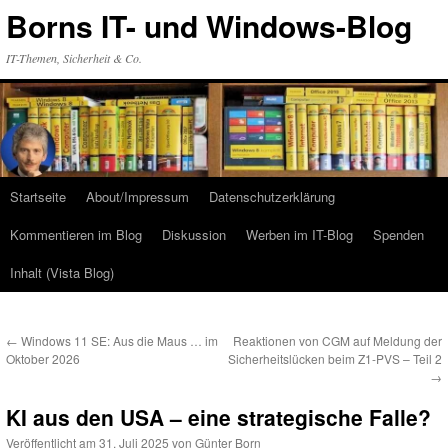
Zum
Borns IT- und Windows-Blog
Inhalt
springen
IT-Themen, Sicherheit & Co.
Startseite
About/Impressum
Datenschutzerklärung
Kommentieren im Blog
Diskussion
Werben im IT-Blog
Spenden
Inhalt (Vista Blog)
←
Windows 11 SE: Aus die Maus … im
Reaktionen von CGM auf Meldung der
Oktober 2026
Sicherheitslücken beim Z1-PVS – Teil 2
→
KI aus den USA – eine strategische Falle?
Veröffentlicht am
31. Juli 2025
von
Günter Born