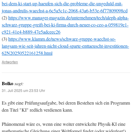
bei-dem-ki-start-up-haeufen-sich-die-probleme-die-ungeduld-mit-
jonas-andrulis-waechst-a-6c5a5c1c-2068-43a6-b53e-6f77809098cd
(2)
https://www.manager-magazin.de/unternehmen/tech/aleph-alpha-
schwarz-gruppe-greift-bei-ki-firma-durch-neuer-co-ceo-a-059819e1-
c921-41e4-b889-47e5adceec26
(3)
https://www.klamm.de/news/schwarz-gruppe-waechst-so-
langsam-wie-seit-jahren-nicht-cloud-sparte-enttaeuscht-investitionen-
62N20250522161258.html
Antworten
Bolko
sagt:
31. Juli 2025 um 23:53 Uhr
Es gibt eine Prüfungsaufgabe, bei deren Bestehen sich ein Programm
den Titel "KI" redlich verdienen kann.
Phänomenal wäre es, wenn eine weiter entwickelte Physik-KI eine
mathematische Gleichung einer Weltformel findet (oder widerlegt!),