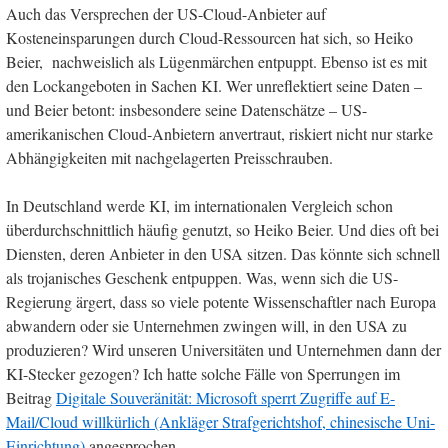
Auch das Versprechen der US-Cloud-Anbieter auf
Kosteneinsparungen durch Cloud-Ressourcen hat sich, so Heiko
Beier, nachweislich als Lügenmärchen entpuppt. Ebenso ist es mit
den Lockangeboten in Sachen KI. Wer unreflektiert seine Daten –
und Beier betont: insbesondere seine Datenschätze – US-
amerikanischen Cloud-Anbietern anvertraut, riskiert nicht nur starke
Abhängigkeiten mit nachgelagerten Preisschrauben.
In Deutschland werde KI, im internationalen Vergleich schon
überdurchschnittlich häufig genutzt, so Heiko Beier. Und dies oft bei
Diensten, deren Anbieter in den USA sitzen. Das könnte sich schnell
als trojanisches Geschenk entpuppen. Was, wenn sich die US-
Regierung ärgert, dass so viele potente Wissenschaftler nach Europa
abwandern oder sie Unternehmen zwingen will, in den USA zu
produzieren? Wird unseren Universitäten und Unternehmen dann der
KI-Stecker gezogen? Ich hatte solche Fälle von Sperrungen im
Beitrag
Digitale Souveränität: Microsoft sperrt Zugriffe auf E-
Mail/Cloud willkürlich (Ankläger Strafgerichtshof, chinesische Uni-
Einrichtung)
angesprochen.