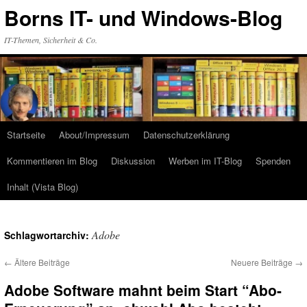
Zum
Borns IT- und Windows-Blog
Inhalt
springen
IT-Themen, Sicherheit & Co.
Startseite
About/Impressum
Datenschutzerklärung
Kommentieren im Blog
Diskussion
Werben im IT-Blog
Spenden
Inhalt (Vista Blog)
Adobe
Schlagwortarchiv:
←
Ältere Beiträge
Neuere Beiträge
→
Adobe Software mahnt beim Start “Abo-