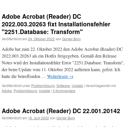
Adobe Acrobat (Reader) DC
2022.003.20263 fixt Installationsfehler
"2251.Database: Transform"
Veröffentlicht am
24. Oktober 2022
von
Günter Born
Adobe hat zum 22. Oktober 2022 den Adobe Acrobat (Reader) DC
2022.003.20263 als ein Hotfix freigegeben. Gemäß den Release
Notes wird der Installationsfehler Error "2251.Database: Transform",
der beim Update vom 11. Oktober 2022 auftreten kann, gefixt. Ich
hatte die betreffenden …
Weiterlesen
→
Veröffentlicht unter
Problemlösung
,
Software
,
Update
|
Verschlagwortet mit
Adobe
,
Problemlösung
,
Update
|
3 Kommentare
Adobe Acrobat (Reader) DC 22.001.20142
Veröffentlicht am
16. Juni 2022
von
Günter Born