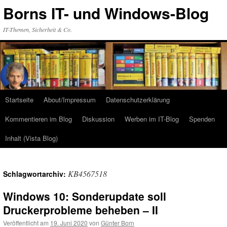
Zum
Borns IT- und Windows-Blog
Inhalt
springen
IT-Themen, Sicherheit & Co.
Startseite
About/Impressum
Datenschutzerklärung
Kommentieren im Blog
Diskussion
Werben im IT-Blog
Spenden
Inhalt (Vista Blog)
KB4567518
Schlagwortarchiv:
Windows 10: Sonderupdate soll
Druckerprobleme beheben – II
Veröffentlicht am
19. Juni 2020
von
Günter Born