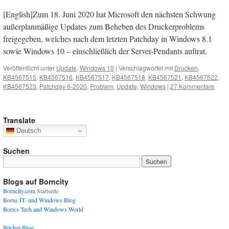
[English]Zum 18. Juni 2020 hat Microsoft den nächsten Schwung
außerplanmäßige Updates zum Beheben des Druckerproblems
freigegeben, welches nach dem letzten Patchday in Windows 8.1
sowie Windows 10 – einschließlich der Server-Pendants auftrat.
Veröffentlicht unter
Update
,
Windows 10
|
Verschlagwortet mit
Drucken
,
KB4567515
,
KB4567516
,
KB4567517
,
KB4567518
,
KB4567521
,
KB4567522
,
KB4567523
,
Patchday 6-2020
,
Problem
,
Update
,
Windows
|
27 Kommentare
Translate
Deutsch
Suchen
Blogs auf Borncity
Borncity.com
Startseite
Borns IT- und Windows Blog
Born's Tech and Windows World
Bücher-Blog