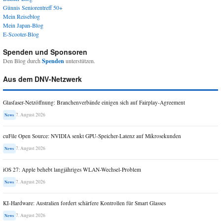
Günnis Seniorentreff 50+
Mein Reiseblog
Mein Japan-Blog
E-Scooter-Blog
Spenden und Sponsoren
Den Blog durch
Spenden
unterstützen.
Aus dem DNV-Netzwerk
Glasfaser-Netzöffnung: Branchenverbände einigen sich auf Fairplay-Agreement
7. August 2026
News
cuFile Open Source: NVIDIA senkt GPU-Speicher-Latenz auf Mikrosekunden
7. August 2026
News
iOS 27: Apple behebt langjähriges WLAN-Wechsel-Problem
7. August 2026
News
KI-Hardware: Australien fordert schärfere Kontrollen für Smart Glasses
7. August 2026
News