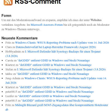
Foren
Um mir den Moderationsaufwand zu ersparen, empfehle ich eines der unter
Websites
verlinkten Angebote. Im
Microsoft Answers-Forum
bin ich gelegentlich noch als Moderator
zu Windows-Themen unterwegs.
Neueste Kommentare
Fritz
zu
Windows-Clients: WSUS-Reporting-Probleme nach Updates vom 14. Juli 2026
Clara
zu
Datenschutzvorfall bei Laptop-Hersteller Framework (August 2026)
Hobbyadmin
zu
I: Microsoft Defender hält Synology-Backups für einen Trojaner
(3.8.2026)
Carola
zu
"deGDID" entfernt GDID in Windows und blockt Neuanlage
Klartext
zu
"deGDID" entfernt GDID in Windows und blockt Neuanlage
Stefan
zu
I: Microsoft Defender hält Synology-Backups für einen Trojaner (3.8.2026)
taldoc
zu
"deGDID" entfernt GDID in Windows und blockt Neuanlage
Jung-Admin
zu
Windows-Clients: WSUS-Reporting-Probleme nach Updates vom 14.
Juli 2026
Klartext
zu
"deGDID" entfernt GDID in Windows und blockt Neuanlage
peter0815
zu
"deGDID" entfernt GDID in Windows und blockt Neuanlage
Luzifer
zu
"deGDID" entfernt GDID in Windows und blockt Neuanlage
peter0815
zu
"deGDID" entfernt GDID in Windows und blockt Neuanlage
Fritz
zu
Midnight Blizzard greift M365-Zugangsdaten über kompromittierte Hotelrouter
ab