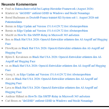
Neueste Kommentare
Fred
zu
Datenschutzvorfall bei Laptop-Hersteller Framework (August 2026)
Klartext
zu
"deGDID" entfernt GDID in Windows und blockt Neuanlage
Bernd Bachmann
zu
Doctolib France trainiert KI-System seit 1. August 2026 mit
Patientendaten
Bernie
zu
Edge Update auf Version 151.0.4129.72 löst Absturzproblem
Bernie
zu
Edge Update auf Version 151.0.4129.72 löst Absturzproblem
MaxM
zu
HowTo: Ein SMTP-Relay in Microsoft 365 aufsetzen
Ben
zu
Black Hat USA 2026: OpenAI-Entwickler erläutern den AI-Angriff auf Hugging
Face
FlowRyan
zu
Black Hat USA 2026: OpenAI-Entwickler erläutern den AI-Angriff auf
Hugging Face
Björn E. Kevalonen
zu
Black Hat USA 2026: OpenAI-Entwickler erläutern den AI-
Angriff auf Hugging Face
xx
zu
Black Hat USA 2026: OpenAI-Entwickler erläutern den AI-Angriff auf Hugging
Face
Georg S.
zu
Edge Update auf Version 151.0.4129.72 löst Absturzproblem
Alex
zu
Black Hat USA 2026: OpenAI-Entwickler erläutern den AI-Angriff auf
Hugging Face
Lava
zu
Black Hat USA 2026: OpenAI-Entwickler erläutern den AI-Angriff auf
Hugging Face
Andreas Hähnel
zu
HowTo: Ein SMTP-Relay in Microsoft 365 aufsetzen
Carl Breen
zu
"deGDID" entfernt GDID in Windows und blockt Neuanlage