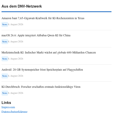
Aus dem DNV-Netzwerk
Amazon baut 7,65-Gigawatt-Kraftwerk für KI-Rechenzentren in Texas
8. August 2026
News
macOS 26.6: Apple integriert Alibabas Qwen-KI für China
8. August 2026
News
Medizintechnik-KI: Indischer Markt wächst auf globale 600-Milliarden-Chancen
8. August 2026
News
Android: 28 GB Systemspeicher frisst Speicherplatz auf Flaggschiffen
8. August 2026
News
KI-Durchbruch: Forscher erschaffen erstmals funktionsfähige Viren
8. August 2026
News
Links
Impressum
Datenschutzerklärung