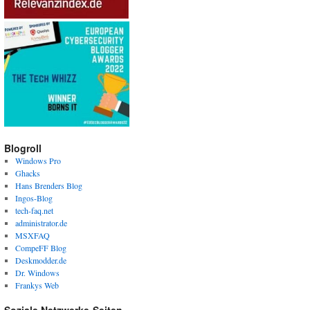
Blogroll
Windows Pro
Ghacks
Hans Brenders Blog
Ingos-Blog
tech-faq.net
administrator.de
MSXFAQ
CompeFF Blog
Deskmodder.de
Dr. Windows
Frankys Web
Soziale Netzwerke-Seiten