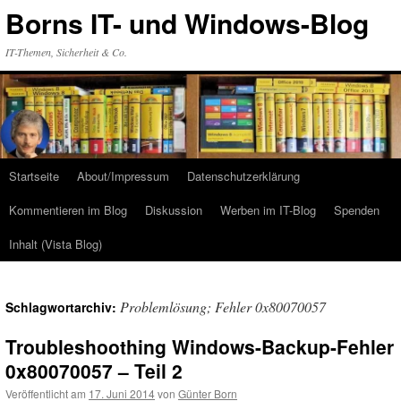
Zum
Borns IT- und Windows-Blog
Inhalt
springen
IT-Themen, Sicherheit & Co.
Startseite
About/Impressum
Datenschutzerklärung
Kommentieren im Blog
Diskussion
Werben im IT-Blog
Spenden
Inhalt (Vista Blog)
Problemlösung; Fehler 0x80070057
Schlagwortarchiv:
Troubleshoothing Windows-Backup-Fehler
0x80070057 – Teil 2
Veröffentlicht am
17. Juni 2014
von
Günter Born