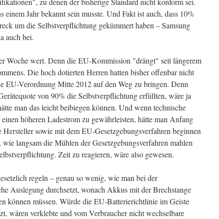
ikationen", zu denen der bisherige Standard nicht konform sei.
tens einem Jahr bekannt sein musste. Und Fakt ist auch, dass 10%
 Dreck um die Selbstverpflichtung gekümmert haben – Samsung
a auch bei.
der Woche wert. Denn die EU-Kommission "drängt" seit längerem
mmens. Die hoch dotierten Herren hatten bisher offenbar nicht
liche EU-Verordnung Mitte 2012 auf den Weg zu bringen. Denn
Gerätequote von 90% die Selbstverpflichtung erfüllten, wäre ja
hätte man das leicht beibiegen können. Und wenn technische
 einen höheren Ladestrom zu gewährleisten, hätte man Anfang
e Hersteller sowie mit dem EU-Gesetzgebungsverfahren beginnen
wie langsam die Mühlen der Gesetzgebungsverfahren mahlen
lbstverpflichtung. Zeit zu reagieren, wäre also gewesen.
esetzlich regeln – genau so wenig, wie man bei der
che Auslegung durchsetzt, wonach Akkus mit der Brechstange
 können müssen. Würde die EU-Batterierichtlinie im Geiste
zt, wären verklebte und vom Verbraucher nicht wechselbare