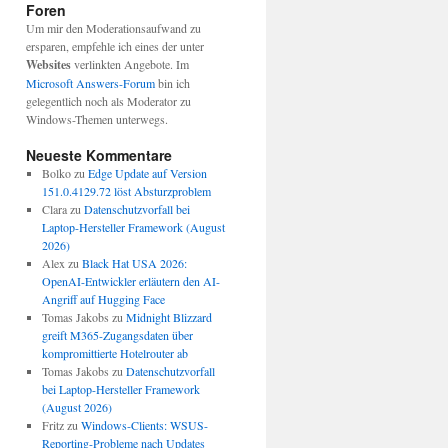
Foren
Um mir den Moderationsaufwand zu
ersparen, empfehle ich eines der unter
Websites
verlinkten Angebote. Im
Microsoft Answers-Forum
bin ich
gelegentlich noch als Moderator zu
Windows-Themen unterwegs.
Neueste Kommentare
Bolko
zu
Edge Update auf Version
151.0.4129.72 löst Absturzproblem
Clara
zu
Datenschutzvorfall bei
Laptop-Hersteller Framework (August
2026)
Alex
zu
Black Hat USA 2026:
OpenAI-Entwickler erläutern den AI-
Angriff auf Hugging Face
Tomas Jakobs
zu
Midnight Blizzard
greift M365-Zugangsdaten über
kompromittierte Hotelrouter ab
Tomas Jakobs
zu
Datenschutzvorfall
bei Laptop-Hersteller Framework
(August 2026)
Fritz
zu
Windows-Clients: WSUS-
Reporting-Probleme nach Updates