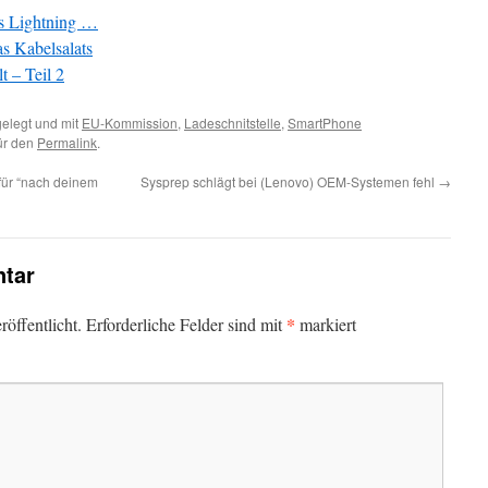
es Lightning …
s Kabelsalats
 – Teil 2
elegt und mit
EU-Kommission
,
Ladeschnitstelle
,
SmartPhone
für den
Permalink
.
 für “nach deinem
Sysprep schlägt bei (Lenovo) OEM-Systemen fehl
→
tar
*
öffentlicht.
Erforderliche Felder sind mit
markiert