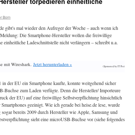
ersteller torpedieren einheitliche
r Born
e gibt's mal wieder den Aufreger der Woche – auch wenn ich
e Meldung: Die Smartphone-Hersteller wollen die freiwillige
e einheitliche Ladeschnittstelle nicht verlängern – schreibt u.a.
se mit Wireshark.
Jetzt herunterladen »
(Sponsored by IT Pro)
 in der EU ein Smartphone kaufte, konnte weitgehend sicher
SB-Buchse zum Laden verfügte. Denn die Hersteller/ Importeure
ck der EU) auf eine freiwillige Selbstverpflichtung hinsichtlich
ür Smartphones geeinigt. Wie ich gerade bei heise.de lese, wurde
ogar bereits 2009 durch Hersteller wie Apple, Samsung und
bstverpflichtung sieht eine microUSB-Buchse vor (siehe folgendes