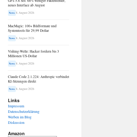
GPT-5.6 Sol: 68% weniger Faktenfehler,
neues Interface ab August
8. August 2026
News
MacMagic: 100+ Bildformate und
Systemtools für 29,99 Dollar
8. August 2026
News
Vishing-Welle: Hacker fordern bis 3
Millionen US-Dollar
8. August 2026
News
Claude Code 2.1.224: Anthropic verbindet
KI-Sitzungen direkt
8. August 2026
News
Links
Impressum
Datenschutzerklärung
Werben im Blog
Diskussion
Amazon