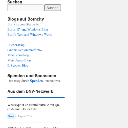
Suchen
Blogs auf Borncity
Borncity.com
Startseite
Borns IT- und Windows Blog
Born's Tech and Windows World
Bücher-Blog
Günnis Seniorentreff 50+
Mein Reiseblog
Mein Japan-Blog
E-Scooter-Blog
Spenden und Sponsoren
Den Blog durch
Spenden
unterstützen.
Aus dem DNV-Netzwerk
WhatsApp iOS: Elternkontrolle mit QR-
Code und PIN-Schutz
8. August 2026
News