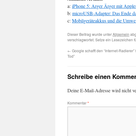
a:
iPhone 5: Arger Ärger mit Appl
b:
microUSB-Adapter: Das Ende da
c:
Mobilgeräteakkus und die Umwelt
Dieser Beitrag wurde unter
Allgemein
abg
verschlagwortet. Setze ein Lesezeichen 
←
Google schafft den “Internet-Radierer”
Tod”
Schreibe einen Kommen
Deine E-Mail-Adresse wird nicht ver
Kommentar
*