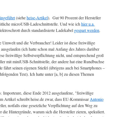
ingeführt
(siehe
heise-Artikel
). Gut 90 Prozent der Hersteller
eitliche microUSB-Ladeschnittstelle. Und wie ich
hier u.a.
lektroschrott durch standardisierte Ladekabel
gespart werden
.
e Umwelt und die Verbraucher! Leider ist diese freiwillige
ausgelaufen (ich hatte schon mal Anfang des Jahres darüber
ese freiwillige Selbstverpflichtung nicht, und entsprechend groß
ller mit miniUSB-Schnittstelle, der andere hat eine Rundbuchse
e fährt seinen eigenen Stiefel (übrigens auch bei Smartphones –
chfolgenden Text). Ich hatte unter [a, b] zu diesen Themen
. Importeure, diese Ende 2012 ausgelaufene, "freiwillige
. Im Artikel schreibt heise.de zwar, dass EU-Kommissar
Antonio
ller, notfalls eine gesetzliche Verpflichtung auf den Weg zu
r die Hintergründe, warum sich die Hersteller zieren, spekuliert.