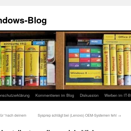
indows-Blog
enschutzerklärung
Kommentieren im Blog
Diskussion
Werben im IT-B
 für “nach deinem
Sysprep schlägt bei (Lenovo) OEM-Systemen fehl
→