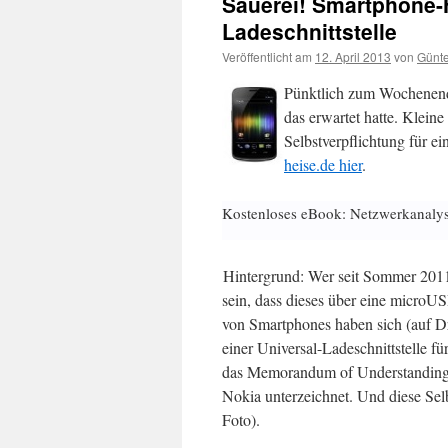
Sauerei! Smartphone-H
Ladeschnittstelle
Veröffentlicht am
12. April 2013
von
Günte
Pünktlich zum Wochenend
das erwartet hatte. Klein
Selbstverpflichtung für ein
heise.de hier
.
Kostenloses eBook: Netzwerkanaly
Hintergrund: Wer seit Sommer 2011
sein, dass dieses über eine microU
von Smartphones haben sich (auf Dru
einer Universal-Ladeschnittstelle f
das Memorandum of Understanding s
Nokia unterzeichnet. Und diese Sel
Foto).