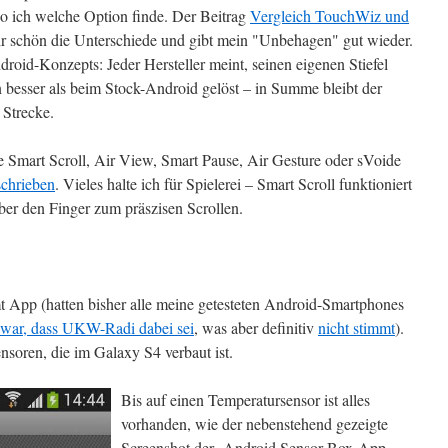
o ich welche Option finde. Der Beitrag
Vergleich TouchWiz und
hr schön die Unterschiede und gibt mein "Unbehagen" gut wieder.
roid-Konzepts: Jeder Hersteller meint, seinen eigenen Stiefel
 besser als beim Stock-Android gelöst – in Summe bleibt der
 Strecke.
 Smart Scroll, Air View, Smart Pause, Air Gesture oder sVoide
schrieben
. Vieles halte ich für Spielerei – Smart Scroll funktioniert
ber den Finger zum präszisen Scrollen.
 App (hatten bisher alle meine getesteten Android-Smartphones
 zwar, dass UKW-Radi dabei sei
, was aber definitiv
nicht stimmt
).
nsoren, die im Galaxy S4 verbaut ist.
Bis auf einen Temperatursensor ist alles
vorhanden, wie der nebenstehend gezeigte
Screenshot der Android Sensor Box-App