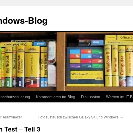
indows-Blog
enschutzerklärung
Kommentieren im Blog
Diskussion
Werben im IT-B
er Teamviewer
Fotoaustausch zwischen Galaxy S4 und Windows
→
Test – Teil 3