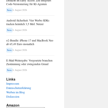
DeltaDB im Early Access: Zed integriert
Code-Versionierung für KI-Agenten
6. August 2026
News
Android-Sicherheit: Vier Werbe-SDKs
tracken heimlich 3,5 Mrd. Nutzer
6. August 2026
News
o2-Bundle: iPhone 17 und MacBook Neo
ab 65,49 Euro monatlich
6. August 2026
News
E-Mail-Weitergabe: Vorgesetzte brauchen
Zustimmung oder zwingenden Grund
6. August 2026
News
Links
Impressum
Datenschutzerklärung
Werben im Blog
Diskussion
Amazon