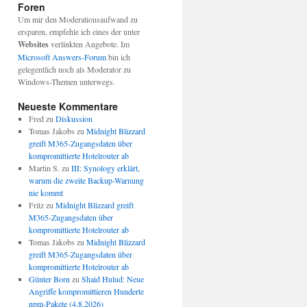
Foren
Um mir den Moderationsaufwand zu
ersparen, empfehle ich eines der unter
Websites
verlinkten Angebote. Im
Microsoft Answers-Forum
bin ich
gelegentlich noch als Moderator zu
Windows-Themen unterwegs.
Neueste Kommentare
Fred
zu
Diskussion
Tomas Jakobs
zu
Midnight Blizzard
greift M365-Zugangsdaten über
kompromittierte Hotelrouter ab
Martin S.
zu
III: Synology erklärt,
warum die zweite Backup-Warnung
nie kommt
Fritz
zu
Midnight Blizzard greift
M365-Zugangsdaten über
kompromittierte Hotelrouter ab
Tomas Jakobs
zu
Midnight Blizzard
greift M365-Zugangsdaten über
kompromittierte Hotelrouter ab
Günter Born
zu
Shaid Hulud: Neue
Angriffe kompromittieren Hunderte
npm-Pakete (4.8.2026)