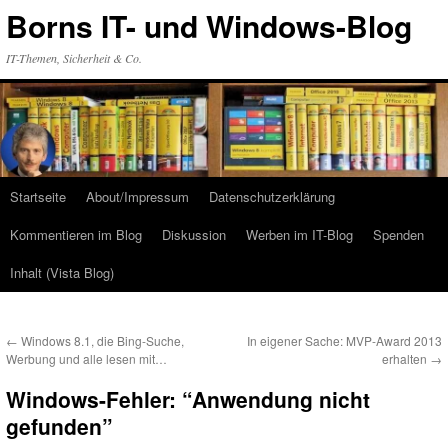
Zum
Borns IT- und Windows-Blog
Inhalt
springen
IT-Themen, Sicherheit & Co.
Startseite
About/Impressum
Datenschutzerklärung
Kommentieren im Blog
Diskussion
Werben im IT-Blog
Spenden
Inhalt (Vista Blog)
←
Windows 8.1, die Bing-Suche,
In eigener Sache: MVP-Award 2013
Werbung und alle lesen mit…
erhalten
→
Windows-Fehler: “Anwendung nicht
gefunden”