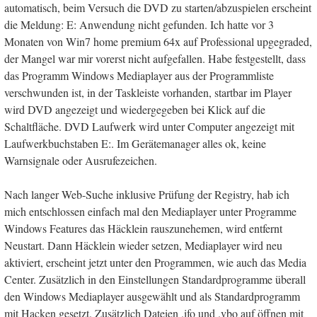
automatisch, beim Versuch die DVD zu starten/abzuspielen erscheint
die Meldung: E: Anwendung nicht gefunden. Ich hatte vor 3
Monaten von Win7 home premium 64x auf Professional upgegraded,
der Mangel war mir vorerst nicht aufgefallen. Habe festgestellt, dass
das Programm Windows Mediaplayer aus der Programmliste
verschwunden ist, in der Taskleiste vorhanden, startbar im Player
wird DVD angezeigt und wiedergegeben bei Klick auf die
Schaltfläche. DVD Laufwerk wird unter Computer angezeigt mit
Laufwerkbuchstaben E:. Im Gerätemanager alles ok, keine
Warnsignale oder Ausrufezeichen.
Nach langer Web-Suche inklusive Prüfung der Registry, hab ich
mich entschlossen einfach mal den Mediaplayer unter Programme
Windows Features das Häcklein rauszunehemen, wird entfernt
Neustart. Dann Häcklein wieder setzen, Mediaplayer wird neu
aktiviert, erscheint jetzt unter den Programmen, wie auch das Media
Center. Zusätzlich in den Einstellungen Standardprogramme überall
den Windows Mediaplayer ausgewählt und als Standardprogramm
mit Hacken gesetzt. Zusätzlich Dateien .ifo und .vbo auf öffnen mit