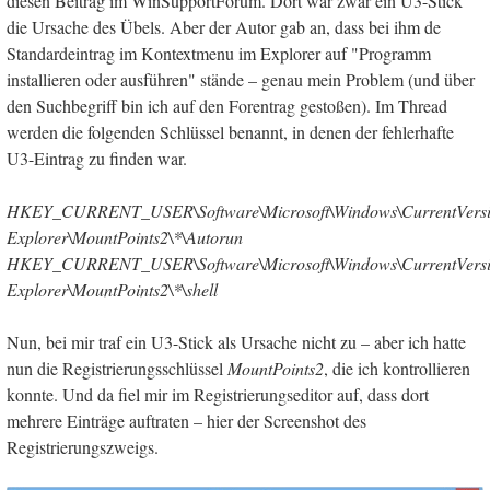
diesen Beitrag im WinSupportForum. Dort war zwar ein U3-Stick
die Ursache des Übels. Aber der Autor gab an, dass bei ihm de
Standardeintrag im Kontextmenu im Explorer auf "Programm
installieren oder ausführen" stände – genau mein Problem (und über
den Suchbegriff bin ich auf den Forentrag gestoßen). Im Thread
werden die folgenden Schlüssel benannt, in denen der fehlerhafte
U3-Eintrag zu finden war.
HKEY_CURRENT_USER\Software\Microsoft\Windows\CurrentVersi
Explorer\MountPoints2\*\Autorun
HKEY_CURRENT_USER\Software\Microsoft\Windows\CurrentVersi
Explorer\MountPoints2\*\shell
Nun, bei mir traf ein U3-Stick als Ursache nicht zu – aber ich hatte
nun die Registrierungsschlüssel
MountPoints2
, die ich kontrollieren
konnte. Und da fiel mir im Registrierungseditor auf, dass dort
mehrere Einträge auftraten – hier der Screenshot des
Registrierungszweigs.