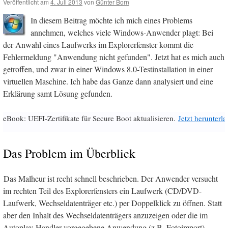
Veröffentlicht am
4. Juli 2013
von
Günter Born
In diesem Beitrag möchte ich mich eines Problems
annehmen, welches viele Windows-Anwender plagt: Bei
der Anwahl eines Laufwerks im Explorerfenster kommt die
Fehlermeldung "Anwendung nicht gefunden". Jetzt hat es mich auch
getroffen, und zwar in einer Windows 8.0-Testinstallation in einer
virtuellen Maschine. Ich habe das Ganze dann analysiert und eine
Erklärung samt Lösung gefunden.
eBook: UEFI-Zertifikate für Secure Boot aktualisieren.
Jetzt herunterl
Das Problem im Überblick
Das Malheur ist recht schnell beschrieben. Der Anwender versucht
im rechten Teil des Explorerfensters ein Laufwerk (CD/DVD-
Laufwerk, Wechseldatenträger etc.) per Doppelklick zu öffnen. Statt
aber den Inhalt des Wechseldatenträgers anzuzeigen oder die im
Autoplay-Handler vorgegebene Anwendung (z.B. Fotoimport)