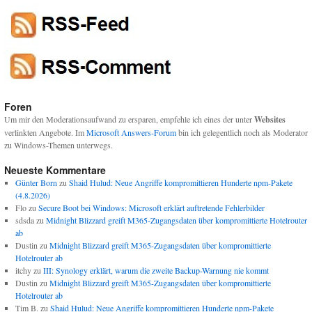
Foren
Um mir den Moderationsaufwand zu ersparen, empfehle ich eines der unter
Websites
verlinkten Angebote. Im
Microsoft Answers-Forum
bin ich gelegentlich noch als Moderator
zu Windows-Themen unterwegs.
Neueste Kommentare
Günter Born
zu
Shaid Hulud: Neue Angriffe kompromittieren Hunderte npm-Pakete
(4.8.2026)
Flo
zu
Secure Boot bei Windows: Microsoft erklärt auftretende Fehlerbilder
sdsda
zu
Midnight Blizzard greift M365-Zugangsdaten über kompromittierte Hotelrouter
ab
Dustin
zu
Midnight Blizzard greift M365-Zugangsdaten über kompromittierte
Hotelrouter ab
itchy
zu
III: Synology erklärt, warum die zweite Backup-Warnung nie kommt
Dustin
zu
Midnight Blizzard greift M365-Zugangsdaten über kompromittierte
Hotelrouter ab
Tim B.
zu
Shaid Hulud: Neue Angriffe kompromittieren Hunderte npm-Pakete