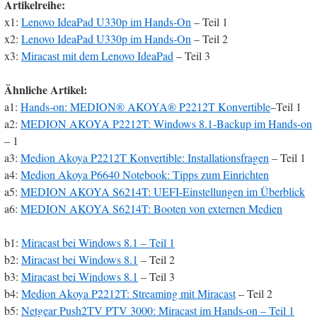
Artikelreihe:
x1:
Lenovo IdeaPad U330p im Hands-On
– Teil 1
x2:
Lenovo IdeaPad U330p im Hands-On
– Teil 2
x3:
Miracast mit dem Lenovo IdeaPad
– Teil 3
Ähnliche Artikel:
a1:
Hands-on: MEDION® AKOYA® P2212T Konvertible
–Teil 1
a2:
MEDION AKOYA P2212T: Windows 8.1-Backup im Hands-on
– 1
a3:
Medion Akoya P2212T Konvertible: Installationsfragen
– Teil 1
a4:
Medion Akoya P6640 Notebook: Tipps zum Einrichten
a5:
MEDION AKOYA S6214T: UEFI-Einstellungen im Überblick
a6:
MEDION AKOYA S6214T: Booten von externen Medien
b1:
Miracast bei Windows 8.1 – Teil 1
b2:
Miracast bei Windows 8.1
– Teil 2
b3:
Miracast bei Windows 8.1
– Teil 3
b4:
Medion Akoya P2212T: Streaming mit Miracast
– Teil 2
b5:
Netgear Push2TV PTV 3000: Miracast im Hands-on – Teil 1