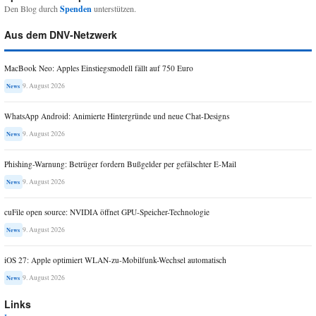
Den Blog durch
Spenden
unterstützen.
Aus dem DNV-Netzwerk
MacBook Neo: Apples Einstiegsmodell fällt auf 750 Euro
9. August 2026
News
WhatsApp Android: Animierte Hintergründe und neue Chat-Designs
9. August 2026
News
Phishing-Warnung: Betrüger fordern Bußgelder per gefälschter E-Mail
9. August 2026
News
cuFile open source: NVIDIA öffnet GPU-Speicher-Technologie
9. August 2026
News
iOS 27: Apple optimiert WLAN-zu-Mobilfunk-Wechsel automatisch
9. August 2026
News
Links