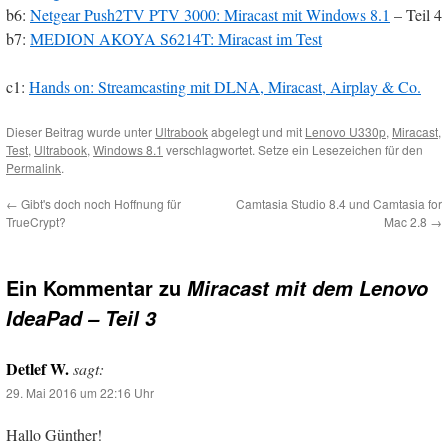
b6:
Netgear Push2TV PTV 3000: Miracast mit Windows 8.1
– Teil 4
b7:
MEDION AKOYA S6214T: Miracast im Test
c1:
Hands on: Streamcasting mit DLNA, Miracast, Airplay & Co.
Dieser Beitrag wurde unter
Ultrabook
abgelegt und mit
Lenovo U330p
,
Miracast
,
Test
,
Ultrabook
,
Windows 8.1
verschlagwortet. Setze ein Lesezeichen für den
Permalink
.
←
Gibt's doch noch Hoffnung für
Camtasia Studio 8.4 und Camtasia for
TrueCrypt?
Mac 2.8
→
Ein Kommentar zu
Miracast mit dem Lenovo
IdeaPad – Teil 3
Detlef W.
sagt:
29. Mai 2016 um 22:16 Uhr
Hallo Günther!