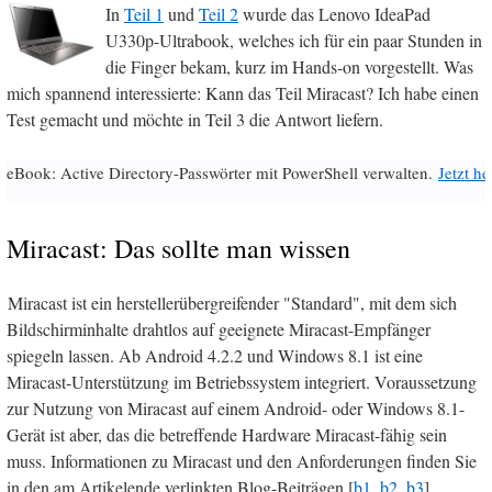
In
Teil 1
und
Teil 2
wurde das Lenovo IdeaPad
U330p-Ultrabook, welches ich für ein paar Stunden in
die Finger bekam, kurz im Hands-on vorgestellt. Was
mich spannend interessierte: Kann das Teil Miracast? Ich habe einen
Test gemacht und möchte in Teil 3 die Antwort liefern.
eBook: Active Directory-Passwörter mit PowerShell verwalten.
Jetzt h
Miracast: Das sollte man wissen
Miracast ist ein herstellerübergreifender "Standard", mit dem sich
Bildschirminhalte drahtlos auf geeignete Miracast-Empfänger
spiegeln lassen. Ab Android 4.2.2 und Windows 8.1 ist eine
Miracast-Unterstützung im Betriebssystem integriert. Voraussetzung
zur Nutzung von Miracast auf einem Android- oder Windows 8.1-
Gerät ist aber, das die betreffende Hardware Miracast-fähig sein
muss. Informationen zu Miracast und den Anforderungen finden Sie
in den am Artikelende verlinkten Blog-Beiträgen [
b1
,
b2
,
b3
].