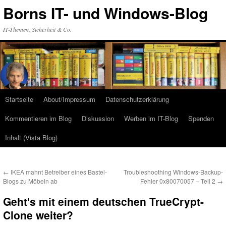
Zum
Borns IT- und Windows-Blog
Inhalt
springen
IT-Themen, Sicherheit & Co.
Startseite
About/Impressum
Datenschutzerklärung
Kommentieren im Blog
Diskussion
Werben im IT-Blog
Spenden
Inhalt (Vista Blog)
←
IKEA mahnt Betreiber eines Bastel-
Troubleshoothing Windows-Backup-
Blogs zu Möbeln ab
Fehler 0x80070057 – Teil 2
→
Geht's mit einem deutschen TrueCrypt-
Clone weiter?