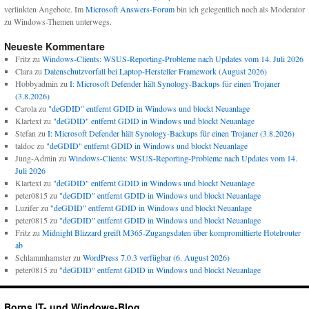
verlinkten Angebote. Im
Microsoft Answers-Forum
bin ich gelegentlich noch als Moderator
zu Windows-Themen unterwegs.
Neueste Kommentare
Fritz
zu
Windows-Clients: WSUS-Reporting-Probleme nach Updates vom 14. Juli 2026
Clara
zu
Datenschutzvorfall bei Laptop-Hersteller Framework (August 2026)
Hobbyadmin
zu
I: Microsoft Defender hält Synology-Backups für einen Trojaner
(3.8.2026)
Carola
zu
"deGDID" entfernt GDID in Windows und blockt Neuanlage
Klartext
zu
"deGDID" entfernt GDID in Windows und blockt Neuanlage
Stefan
zu
I: Microsoft Defender hält Synology-Backups für einen Trojaner (3.8.2026)
taldoc
zu
"deGDID" entfernt GDID in Windows und blockt Neuanlage
Jung-Admin
zu
Windows-Clients: WSUS-Reporting-Probleme nach Updates vom 14.
Juli 2026
Klartext
zu
"deGDID" entfernt GDID in Windows und blockt Neuanlage
peter0815
zu
"deGDID" entfernt GDID in Windows und blockt Neuanlage
Luzifer
zu
"deGDID" entfernt GDID in Windows und blockt Neuanlage
peter0815
zu
"deGDID" entfernt GDID in Windows und blockt Neuanlage
Fritz
zu
Midnight Blizzard greift M365-Zugangsdaten über kompromittierte Hotelrouter
ab
Schlammhamster
zu
WordPress 7.0.3 verfügbar (6. August 2026)
peter0815
zu
"deGDID" entfernt GDID in Windows und blockt Neuanlage
Borns IT- und Windows-Blog