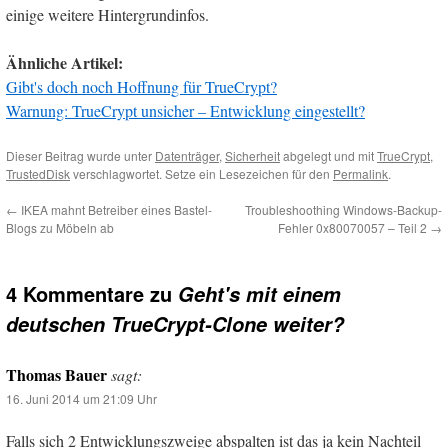
einige weitere Hintergrundinfos.
Ähnliche Artikel:
Gibt's doch noch Hoffnung für TrueCrypt?
Warnung: TrueCrypt unsicher – Entwicklung eingestellt?
Dieser Beitrag wurde unter
Datenträger
,
Sicherheit
abgelegt und mit
TrueCrypt
,
TrustedDisk
verschlagwortet. Setze ein Lesezeichen für den
Permalink
.
←
IKEA mahnt Betreiber eines Bastel-
Troubleshoothing Windows-Backup-
Blogs zu Möbeln ab
Fehler 0x80070057 – Teil 2
→
4 Kommentare zu
Geht's mit einem
deutschen TrueCrypt-Clone weiter?
Thomas Bauer
sagt:
16. Juni 2014 um 21:09 Uhr
Falls sich 2 Entwicklungszweige abspalten ist das ja kein Nachteil