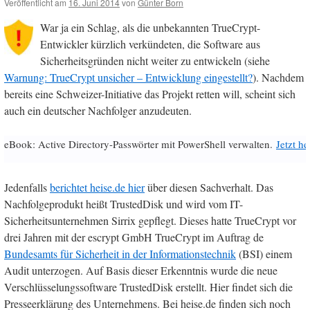
Veröffentlicht am
16. Juni 2014
von
Günter Born
War ja ein Schlag, als die unbekannten TrueCrypt-
Entwickler kürzlich verkündeten, die Software aus
Sicherheitsgründen nicht weiter zu entwickeln (siehe
Warnung: TrueCrypt unsicher – Entwicklung eingestellt?
). Nachdem
bereits eine Schweizer-Initiative das Projekt retten will, scheint sich
auch ein deutscher Nachfolger anzudeuten.
eBook: Active Directory-Passwörter mit PowerShell verwalten.
Jetzt h
Jedenfalls
berichtet heise.de hier
über diesen Sachverhalt. Das
Nachfolgeprodukt heißt TrustedDisk und wird vom IT-
Sicherheitsunternehmen Sirrix gepflegt. Dieses hatte TrueCrypt vor
drei Jahren mit der escrypt GmbH TrueCrypt im Auftrag de
Bundesamts für Sicherheit in der Informationstechnik
(BSI) einem
Audit unterzogen. Auf Basis dieser Erkenntnis wurde die neue
Verschlüsselungssoftware TrustedDisk erstellt. Hier findet sich die
Presseerklärung des Unternehmens. Bei heise.de finden sich noch