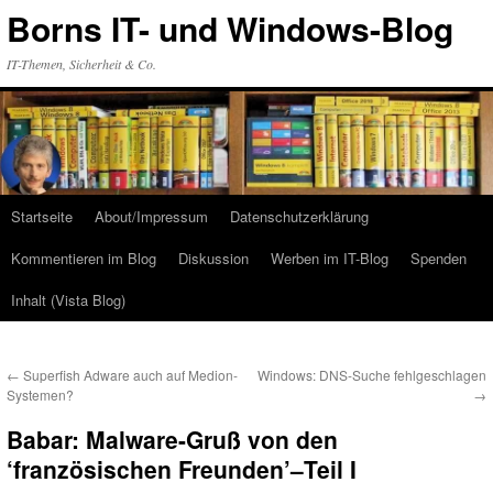
Zum
Borns IT- und Windows-Blog
Inhalt
springen
IT-Themen, Sicherheit & Co.
Startseite
About/Impressum
Datenschutzerklärung
Kommentieren im Blog
Diskussion
Werben im IT-Blog
Spenden
Inhalt (Vista Blog)
←
Superfish Adware auch auf Medion-
Windows: DNS-Suche fehlgeschlagen
Systemen?
→
Babar: Malware-Gruß von den
‘französischen Freunden’–Teil I