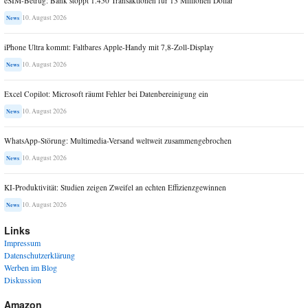
eSIM-Betrug: Bank stoppt 1.450 Transaktionen für 13 Millionen Dollar
10. August 2026
News
iPhone Ultra kommt: Faltbares Apple-Handy mit 7,8-Zoll-Display
10. August 2026
News
Excel Copilot: Microsoft räumt Fehler bei Datenbereinigung ein
10. August 2026
News
WhatsApp-Störung: Multimedia-Versand weltweit zusammengebrochen
10. August 2026
News
KI-Produktivität: Studien zeigen Zweifel an echten Effizienzgewinnen
10. August 2026
News
Links
Impressum
Datenschutzerklärung
Werben im Blog
Diskussion
Amazon