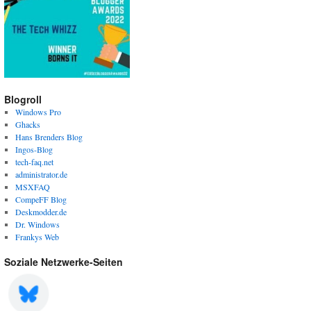
Blogroll
Windows Pro
Ghacks
Hans Brenders Blog
Ingos-Blog
tech-faq.net
administrator.de
MSXFAQ
CompeFF Blog
Deskmodder.de
Dr. Windows
Frankys Web
Soziale Netzwerke-Seiten