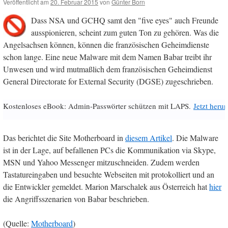
Veröffentlicht am
20. Februar 2015
von
Günter Born
Dass NSA und GCHQ samt den "five eyes" auch Freunde
ausspionieren, scheint zum guten Ton zu gehören. Was die
Angelsachsen können, können die französischen Geheimdienste
schon lange. Eine neue Malware mit dem Namen Babar treibt ihr
Unwesen und wird mutmaßlich dem französischen Geheimdienst
General Directorate for External Security (DGSE) zugeschrieben.
Kostenloses eBook: Admin-Passwörter schützen mit LAPS.
Jetzt herun
Das berichtet die Site Motherboard in
diesem Artikel
. Die Malware
ist in der Lage, auf befallenen PCs die Kommunikation via Skype,
MSN und Yahoo Messenger mitzuschneiden. Zudem werden
Tastatureingaben und besuchte Webseiten mit protokolliert und an
die Entwickler gemeldet. Marion Marschalek aus Österreich hat
hier
die Angriffsszenarien von Babar beschrieben.
(Quelle:
Motherboard
)