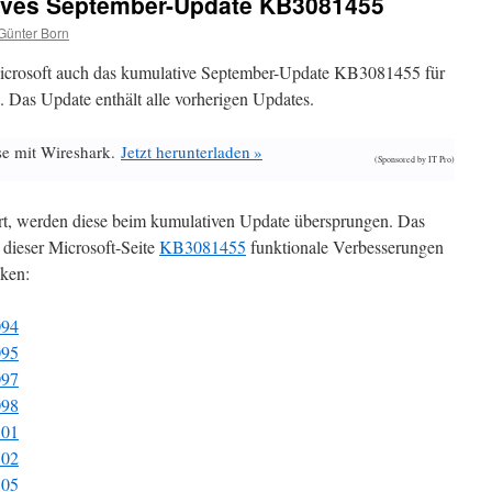
ives September-Update KB3081455
Günter Born
icrosoft auch das kumulative September-Update KB3081455 für
 Das Update enthält alle vorherigen Updates.
se mit Wireshark.
Jetzt herunterladen »
(Sponsored by IT Pro)
iert, werden diese beim kumulativen Update übersprungen. Das
 dieser Microsoft-Seite
KB3081455
funktionale Verbesserungen
cken:
094
095
097
098
101
102
105