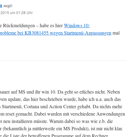
n
sagt:
 2015 um 01:28 Uhr
ie Rückmeldungen – habe es hier
Windows 10:
nsprobleme bei KB3081455 wegen Startmenü-Anpassungen
mal
sauer auf MS und ihr win 10. Da geht so etliches nicht. Neben
en update, das hier beschrieben wurde, habe ich u.a. auch das
ch Startmenü, Cortana und Action Center gehabt. Da nichts mehr
ystem reset gemacht. Dabei wurden mit verschiedene Anwendungen
r neu installieren müsste. Warum dabei so was wie z.b. die
(bekanntlich ja mittlerweile ein MS Produkt), ist mir nicht klar.
te die Liste der betroffenen Programme auf dem Rechner