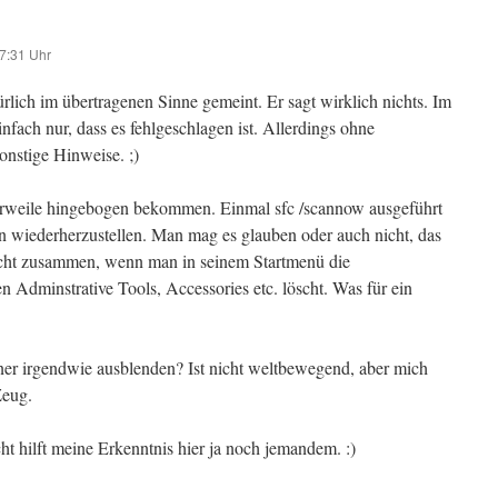
7:31 Uhr
rlich im übertragenen Sinne gemeint. Er sagt wirklich nichts. Im
infach nur, dass es fehlgeschlagen ist. Allerdings ohne
nstige Hinweise. ;)
lerweile hingebogen bekommen. Einmal sfc /scannow ausgeführt
en wiederherzustellen. Man mag es glauben oder auch nicht, das
ht zusammen, wenn man in seinem Startmenü die
 Adminstrative Tools, Accessories etc. löscht. Was für ein
er irgendwie ausblenden? Ist nicht weltbewegend, aber mich
Zeug.
t hilft meine Erkenntnis hier ja noch jemandem. :)