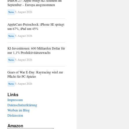
iPadOS 27: Apple bringt KI-Assistent im
September – Europa ausgenommen
5. August 2026
News
AppleCare-Preisschock: iPhone SE springt
um 67%, iPad um 45%
5. August 2026
News
KI-Investitionen: 600 Milliarden Dollar für
nur 1,1% Produktivitätszuwachs
5. August 2026
News
Gears of War E-Day: Raytracing wird zur
Pflicht für PC-Spieler
5. August 2026
News
Links
Impressum
Datenschutzerklärung
Werben im Blog
Diskussion
Amazon