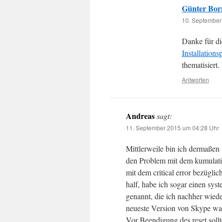
Günter Bor
10. September
Danke für d
Installatio
thematisiert.
Antworten
Andreas
sagt:
11. September 2015 um 04:28 Uhr
Mittlerweile bin ich dermaßen 
den Problem mit dem kumulativ
mit dem critical error bezügli
half, habe ich sogar einen s
genannt, die ich nachher wiede
neueste Version von Skype war 
Vor Beendigung des reset soll