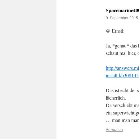
Spacemarine40
9. September 2015
@ Ernstl:
Ja, *genau* das h
schaut mal hier, 
http://answers.
install-kb30814
Das ist echt der
lächerlich.
Da verschiebt ma
ein superwichtig
… man man ma
Antworten