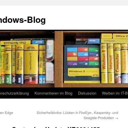
indows-Blog
enschutzerklärung
Kommentieren im Blog
Diskussion
Werben im IT-B
den Edge
Sicherheitsinfos: Lücken in FireEye-, Kaspersky- und
Seagate-Produkten
→