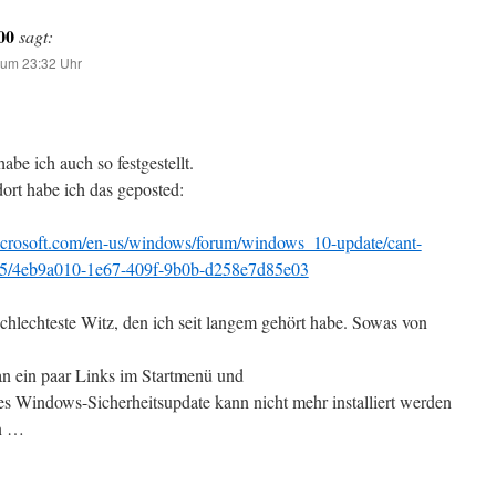
00
sagt:
 um 23:32 Uhr
abe ich auch so festgestellt.
dort habe ich das geposted:
microsoft.com/en-us/windows/forum/windows_10-update/cant-
55/4eb9a010-1e67-409f-9b0b-d258e7d85e03
 schlechteste Witz, den ich seit langem gehört habe. Sowas von
n ein paar Links im Startmenü und
es Windows-Sicherheitsupdate kann nicht mehr installiert werden
n …