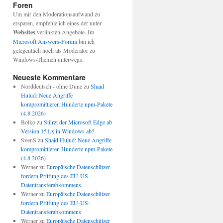
Foren
Um mir den Moderationsaufwand zu
ersparen, empfehle ich eines der unter
Websites
verlinkten Angebote. Im
Microsoft Answers-Forum
bin ich
gelegentlich noch als Moderator zu
Windows-Themen unterwegs.
Neueste Kommentare
Norddeutsch - ohne Dune
zu
Shaid
Hulud: Neue Angriffe
kompromittieren Hunderte npm-Pakete
(4.8.2026)
Bolko
zu
Stürzt der Microsoft Edge ab
Version 151.x in Windows ab?
SvenS
zu
Shaid Hulud: Neue Angriffe
kompromittieren Hunderte npm-Pakete
(4.8.2026)
Werner
zu
Europäische Datenschützer
fordern Prüfung des EU-US-
Datentransferabkommens
Werner
zu
Europäische Datenschützer
fordern Prüfung des EU-US-
Datentransferabkommens
Werner
zu
Europäische Datenschützer