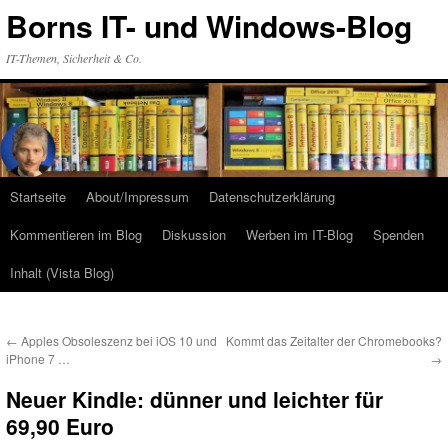
Zum
Borns IT- und Windows-Blog
Inhalt
springen
IT-Themen, Sicherheit & Co.
Startseite
About/Impressum
Datenschutzerklärung
Kommentieren im Blog
Diskussion
Werben im IT-Blog
Spenden
Inhalt (Vista Blog)
←
Apples Obsoleszenz bei iOS 10 und
Kommt das Zeitalter der Chromebooks?
iPhone 7 …
→
Neuer Kindle: dünner und leichter für
69,90 Euro