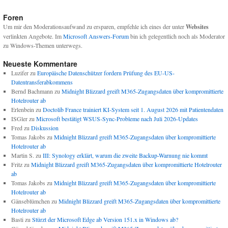
Foren
Um mir den Moderationsaufwand zu ersparen, empfehle ich eines der unter
Websites
verlinkten Angebote. Im
Microsoft Answers-Forum
bin ich gelegentlich noch als Moderator
zu Windows-Themen unterwegs.
Neueste Kommentare
Luzifer
zu
Europäische Datenschützer fordern Prüfung des EU-US-
Datentransferabkommens
Bernd Bachmann
zu
Midnight Blizzard greift M365-Zugangsdaten über kompromittierte
Hotelrouter ab
Erlenbein
zu
Doctolib France trainiert KI-System seit 1. August 2026 mit Patientendaten
ISGler
zu
Microsoft bestätigt WSUS-Sync-Probleme nach Juli 2026-Updates
Fred
zu
Diskussion
Tomas Jakobs
zu
Midnight Blizzard greift M365-Zugangsdaten über kompromittierte
Hotelrouter ab
Martin S.
zu
III: Synology erklärt, warum die zweite Backup-Warnung nie kommt
Fritz
zu
Midnight Blizzard greift M365-Zugangsdaten über kompromittierte Hotelrouter
ab
Tomas Jakobs
zu
Midnight Blizzard greift M365-Zugangsdaten über kompromittierte
Hotelrouter ab
Gänseblümchen
zu
Midnight Blizzard greift M365-Zugangsdaten über kompromittierte
Hotelrouter ab
Basti
zu
Stürzt der Microsoft Edge ab Version 151.x in Windows ab?