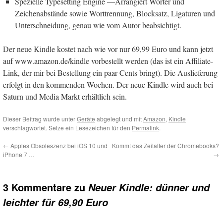
Spezielle Typesetting Engine —Arrangiert Wörter und
Zeichenabstände sowie Worttrennung, Blocksatz, Ligaturen und
Unterschneidung, genau wie vom Autor beabsichtigt.
Der neue Kindle kostet nach wie vor nur 69,99 Euro und kann jetzt
auf www.amazon.de/kindle vorbestellt werden (das ist ein Affiliate-
Link, der mir bei Bestellung ein paar Cents bringt). Die Auslieferung
erfolgt in den kommenden Wochen. Der neue Kindle wird auch bei
Saturn und Media Markt erhältlich sein.
Dieser Beitrag wurde unter
Geräte
abgelegt und mit
Amazon
,
Kindle
verschlagwortet. Setze ein Lesezeichen für den
Permalink
.
←
Apples Obsoleszenz bei iOS 10 und
Kommt das Zeitalter der Chromebooks?
iPhone 7 …
→
3 Kommentare zu
Neuer Kindle: dünner und
leichter für 69,90 Euro