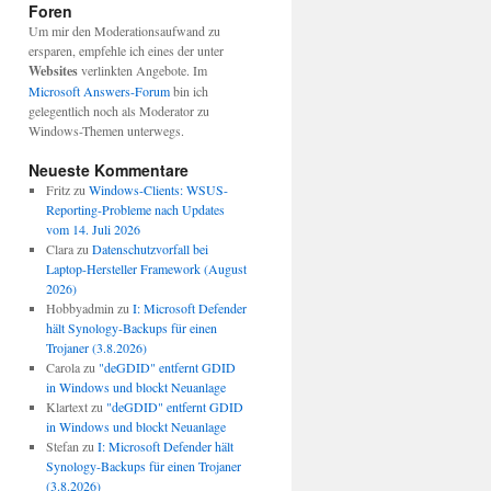
Foren
Um mir den Moderationsaufwand zu
ersparen, empfehle ich eines der unter
Websites
verlinkten Angebote. Im
Microsoft Answers-Forum
bin ich
gelegentlich noch als Moderator zu
Windows-Themen unterwegs.
Neueste Kommentare
Fritz
zu
Windows-Clients: WSUS-
Reporting-Probleme nach Updates
vom 14. Juli 2026
Clara
zu
Datenschutzvorfall bei
Laptop-Hersteller Framework (August
2026)
Hobbyadmin
zu
I: Microsoft Defender
hält Synology-Backups für einen
Trojaner (3.8.2026)
Carola
zu
"deGDID" entfernt GDID
in Windows und blockt Neuanlage
Klartext
zu
"deGDID" entfernt GDID
in Windows und blockt Neuanlage
Stefan
zu
I: Microsoft Defender hält
Synology-Backups für einen Trojaner
(3.8.2026)