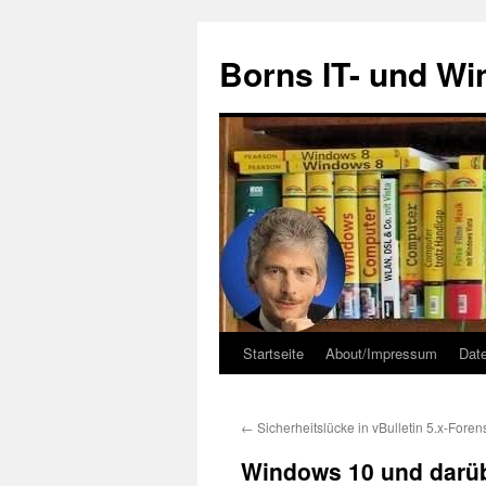
Zum
Inhalt
Borns IT- und W
springen
Startseite
About/Impressum
Dat
←
Sicherheitslücke in vBulletin 5.x-Foren
Windows 10 und darüb