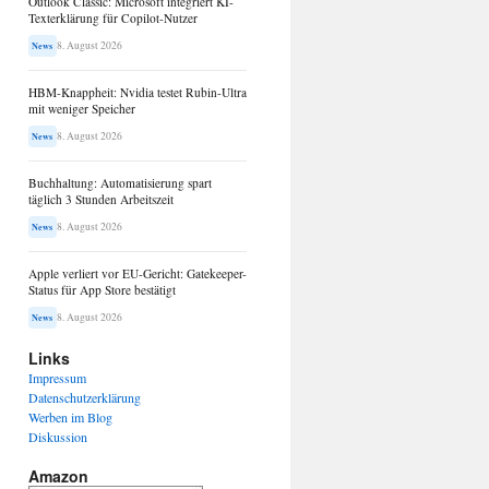
Outlook Classic: Microsoft integriert KI-
Texterklärung für Copilot-Nutzer
8. August 2026
News
HBM-Knappheit: Nvidia testet Rubin-Ultra
mit weniger Speicher
8. August 2026
News
Buchhaltung: Automatisierung spart
täglich 3 Stunden Arbeitszeit
8. August 2026
News
Apple verliert vor EU-Gericht: Gatekeeper-
Status für App Store bestätigt
8. August 2026
News
Links
Impressum
Datenschutzerklärung
Werben im Blog
Diskussion
Amazon