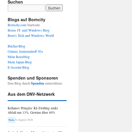
Suchen
Blogs auf Borncity
Borncity.com
Startseite
Borns IT- und Windows Blog
Born's Tech and Windows World
Bücher-Blog
Günnis Seniorentreff 50+
Mein Reiseblog
Mein Japan-Blog
E-Scooter-Blog
Spenden und Sponsoren
Den Blog durch
Spenden
unterstützen.
Aus dem DNV-Netzwerk
Kellanov Pringles: KI-Zwilling senkt
Abfall um 13%, Gewinn über 40%
8. August 2026
News