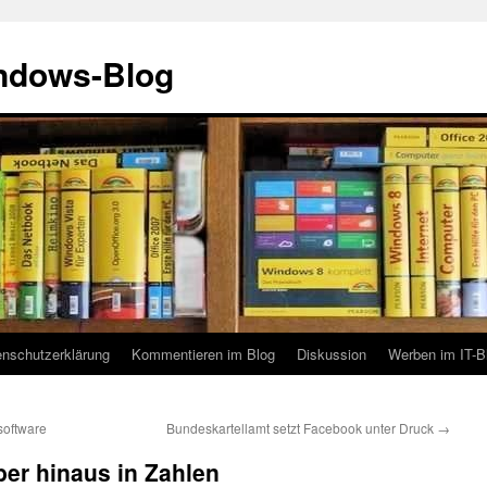
indows-Blog
enschutzerklärung
Kommentieren im Blog
Diskussion
Werben im IT-B
software
Bundeskartellamt setzt Facebook unter Druck
→
er hinaus in Zahlen