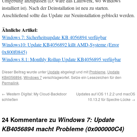
Umgebung anzupassen (D: wäre das Laufwerk, wo Windows
installiert ist). Nach der Deinstallation ist neu zu starten.
Anschließend sollte das Update zur Neuinstallation geblockt werden.
Ähnliche Artikel:
Windows 7: Sicherheitsupdate KB 4056894 verfügbar
Windows10: Update KB4056892 killt AMD-Systeme (Error
0x800f0845)
Windows 8.1: Monthly Rollup Update KB4056895 verfügbar
Dieser Beitrag wurde unter
Update
abgelegt und mit
Probleme
,
Update
KB4056894
,
Windows 7
verschlagwortet. Setze ein Lesezeichen für den
Permalink
.
←
Western Digital: My Cloud-Backdoor
Updates auf iOS 11.2.2 und macOS
schließen
10.13.2 für Spectre-Lücke
→
24 Kommentare zu
Windows 7: Update
KB4056894 macht Probleme (0x000000C4)