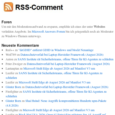
Foren
Um mir den Moderationsaufwand zu ersparen, empfehle ich eines der unter
Websites
verlinkten Angebote. Im
Microsoft Answers-Forum
bin ich gelegentlich noch als Moderator
zu Windows-Themen unterwegs.
Neueste Kommentare
Red++
zu
"deGDID" entfernt GDID in Windows und blockt Neuanlage
Wolf789
zu
Datenschutzvorfall bei Laptop-Hersteller Framework (August 2026)
Anton
zu
SANS Institute rät Sicherheitsteams, offene Türen für KI-Agenten zu schließen
Peter Zweiger
zu
Datenschutzvorfall bei Laptop-Hersteller Framework (August 2026)
Lantanplan
zu
Microsoft Stellt Edge ab August 2026 auf Manifest V3 um
Luzifer
zu
SANS Institute rät Sicherheitsteams, offene Türen für KI-Agenten zu
schließen
Luzifer
zu
Microsoft Stellt Edge ab August 2026 auf Manifest V3 um
Günter Born
zu
Datenschutzvorfall bei Laptop-Hersteller Framework (August 2026)
Firefighter
zu
SANS Institute rät Sicherheitsteams, offene Türen für KI-Agenten zu
schließen
Günter Born
zu
Shai Hulud: Neue Angriffe kompromittieren Hunderte npm-Pakete
(4.8.2026)
Firefighter
zu
Microsoft Stellt Edge ab August 2026 auf Manifest V3 um
Luzifer
zu
Black Hat USA 2026: OpenAI-Entwickler erläutern den AI-Angriff auf