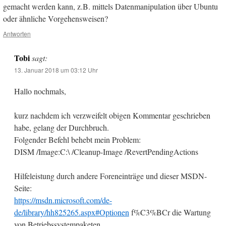
gemacht werden kann, z.B. mittels Datenmanipulation über Ubuntu
oder ähnliche Vorgehensweisen?
Antworten
Tobi
sagt:
13. Januar 2018 um 03:12 Uhr
Hallo nochmals,
kurz nachdem ich verzweifelt obigen Kommentar geschrieben
habe, gelang der Durchbruch.
Folgender Befehl behebt mein Problem:
DISM /Image:C:\ /Cleanup-Image /RevertPendingActions
Hilfeleistung durch andere Foreneinträge und dieser MSDN-
Seite:
https://msdn.microsoft.com/de-
de/library/hh825265.aspx#Optionen
f%C3%BCr die Wartung
von Betriebssystempaketen