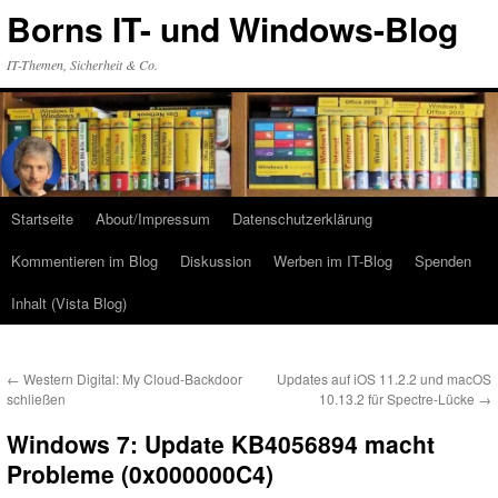
Zum
Borns IT- und Windows-Blog
Inhalt
springen
IT-Themen, Sicherheit & Co.
Startseite
About/Impressum
Datenschutzerklärung
Kommentieren im Blog
Diskussion
Werben im IT-Blog
Spenden
Inhalt (Vista Blog)
←
Western Digital: My Cloud-Backdoor
Updates auf iOS 11.2.2 und macOS
schließen
10.13.2 für Spectre-Lücke
→
Windows 7: Update KB4056894 macht
Probleme (0x000000C4)