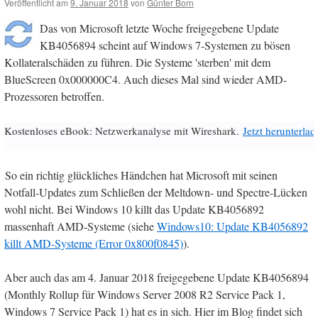
Veröffentlicht am
9. Januar 2018
von
Günter Born
Das von Microsoft letzte Woche freigegebene Update
KB4056894 scheint auf Windows 7-Systemen zu bösen
Kollateralschäden zu führen. Die Systeme 'sterben' mit dem
BlueScreen 0x000000C4. Auch dieses Mal sind wieder AMD-
Prozessoren betroffen.
Kostenloses eBook: Netzwerkanalyse mit Wireshark.
Jetzt herunterlad
So ein richtig glückliches Händchen hat Microsoft mit seinen
Notfall-Updates zum Schließen der Meltdown- und Spectre-Lücken
wohl nicht. Bei Windows 10 killt das Update KB4056892
massenhaft AMD-Systeme (siehe
Windows10: Update KB4056892
killt AMD-Systeme (Error 0x800f0845)
).
Aber auch das am 4. Januar 2018 freigegebene Update KB4056894
(Monthly Rollup für Windows Server 2008 R2 Service Pack 1,
Windows 7 Service Pack 1) hat es in sich. Hier im Blog findet sich