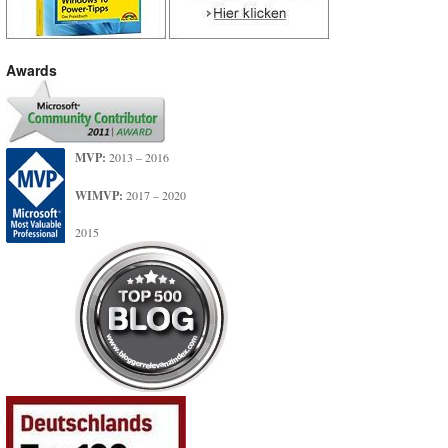
Awards
MVP:
2013 – 2016
WIMVP:
2017 – 2020
2015