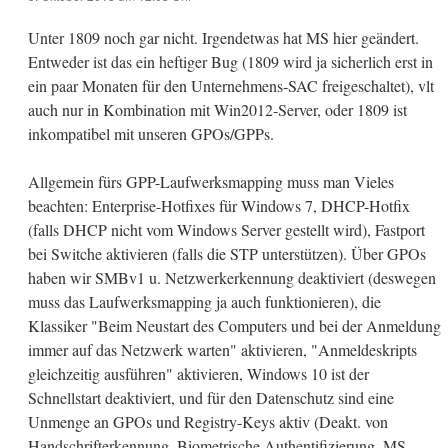
Unter 1809 noch gar nicht. Irgendetwas hat MS hier geändert.
Entweder ist das ein heftiger Bug (1809 wird ja sicherlich erst in
ein paar Monaten für den Unternehmens-SAC freigeschaltet), vlt
auch nur in Kombination mit Win2012-Server, oder 1809 ist
inkompatibel mit unseren GPOs/GPPs.
Allgemein fürs GPP-Laufwerksmapping muss man Vieles
beachten: Enterprise-Hotfixes für Windows 7, DHCP-Hotfix
(falls DHCP nicht vom Windows Server gestellt wird), Fastport
bei Switche aktivieren (falls die STP unterstützen). Über GPOs
haben wir SMBv1 u. Netzwerkerkennung deaktiviert (deswegen
muss das Laufwerksmapping ja auch funktionieren), die
Klassiker "Beim Neustart des Computers und bei der Anmeldung
immer auf das Netzwerk warten" aktivieren, "Anmeldeskripts
gleichzeitig ausführen" aktivieren, Windows 10 ist der
Schnellstart deaktiviert, und für den Datenschutz sind eine
Unmenge an GPOs und Registry-Keys aktiv (Deakt. von
Handschrifterkennung, Biometrische Authentifizierung, MS