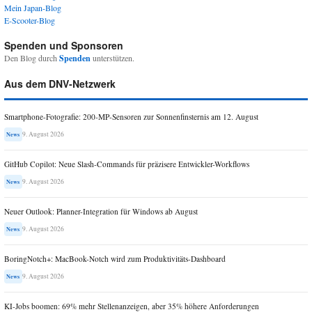
Mein Japan-Blog
E-Scooter-Blog
Spenden und Sponsoren
Den Blog durch
Spenden
unterstützen.
Aus dem DNV-Netzwerk
Smartphone-Fotografie: 200-MP-Sensoren zur Sonnenfinsternis am 12. August
9. August 2026
News
GitHub Copilot: Neue Slash-Commands für präzisere Entwickler-Workflows
9. August 2026
News
Neuer Outlook: Planner-Integration für Windows ab August
9. August 2026
News
BoringNotch+: MacBook-Notch wird zum Produktivitäts-Dashboard
9. August 2026
News
KI-Jobs boomen: 69% mehr Stellenanzeigen, aber 35% höhere Anforderungen