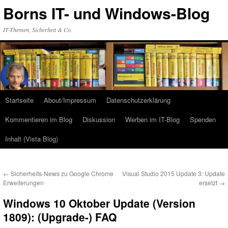
Zum
Borns IT- und Windows-Blog
Inhalt
springen
IT-Themen, Sicherheit & Co.
Startseite
About/Impressum
Datenschutzerklärung
Kommentieren im Blog
Diskussion
Werben im IT-Blog
Spenden
Inhalt (Vista Blog)
←
Sicherheits-News zu Google Chrome
Visual Studio 2015 Update 3: Update
Erweiterungen
ersetzt
→
Windows 10 Oktober Update (Version
1809): (Upgrade-) FAQ