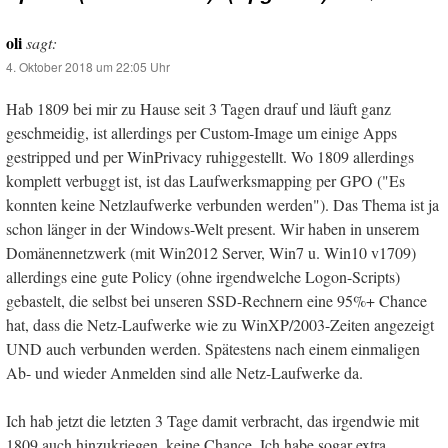
oli
sagt:
4. Oktober 2018 um 22:05 Uhr
Hab 1809 bei mir zu Hause seit 3 Tagen drauf und läuft ganz
geschmeidig, ist allerdings per Custom-Image um einige Apps
gestripped und per WinPrivacy ruhiggestellt. Wo 1809 allerdings
komplett verbuggt ist, ist das Laufwerksmapping per GPO ("Es
konnten keine Netzlaufwerke verbunden werden"). Das Thema ist ja
schon länger in der Windows-Welt present. Wir haben in unserem
Domänennetzwerk (mit Win2012 Server, Win7 u. Win10 v1709)
allerdings eine gute Policy (ohne irgendwelche Logon-Scripts)
gebastelt, die selbst bei unseren SSD-Rechnern eine 95%+ Chance
hat, dass die Netz-Laufwerke wie zu WinXP/2003-Zeiten angezeigt
UND auch verbunden werden. Spätestens nach einem einmaligen
Ab- und wieder Anmelden sind alle Netz-Laufwerke da.
Ich hab jetzt die letzten 3 Tage damit verbracht, das irgendwie mit
1809 auch hinzukriegen, keine Chance. Ich habe sogar extra