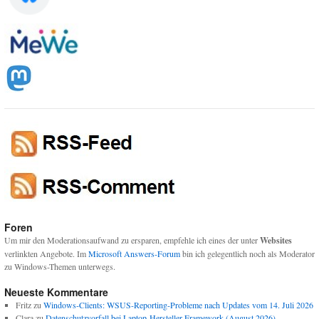
Foren
Um mir den Moderationsaufwand zu ersparen, empfehle ich eines der unter
Websites
verlinkten Angebote. Im
Microsoft Answers-Forum
bin ich gelegentlich noch als Moderator
zu Windows-Themen unterwegs.
Neueste Kommentare
Fritz
zu
Windows-Clients: WSUS-Reporting-Probleme nach Updates vom 14. Juli 2026
Clara
zu
Datenschutzvorfall bei Laptop-Hersteller Framework (August 2026)