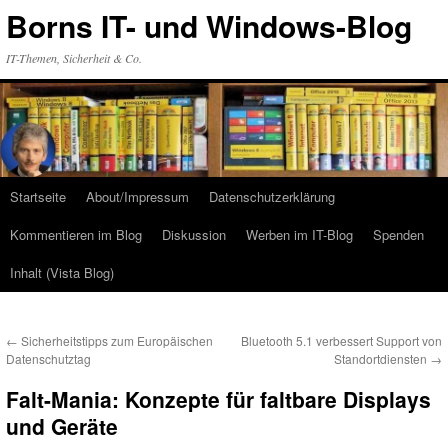
Zum
Borns IT- und Windows-Blog
Inhalt
springen
IT-Themen, Sicherheit & Co.
Startseite
About/Impressum
Datenschutzerklärung
Kommentieren im Blog
Diskussion
Werben im IT-Blog
Spenden
Inhalt (Vista Blog)
←
Sicherheitstipps zum Europäischen
Bluetooth 5.1 verbessert Support von
Datenschutztag
Standortdiensten
→
Falt-Mania: Konzepte für faltbare Displays
und Geräte