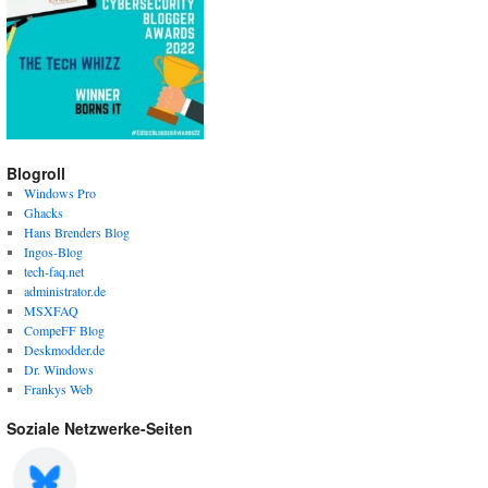
Blogroll
Windows Pro
Ghacks
Hans Brenders Blog
Ingos-Blog
tech-faq.net
administrator.de
MSXFAQ
CompeFF Blog
Deskmodder.de
Dr. Windows
Frankys Web
Soziale Netzwerke-Seiten