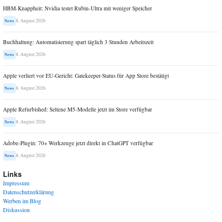
HBM-Knappheit: Nvidia testet Rubin-Ultra mit weniger Speicher
8. August 2026
News
Buchhaltung: Automatisierung spart täglich 3 Stunden Arbeitszeit
8. August 2026
News
Apple verliert vor EU-Gericht: Gatekeeper-Status für App Store bestätigt
8. August 2026
News
Apple Refurbished: Seltene M5-Modelle jetzt im Store verfügbar
8. August 2026
News
Adobe-Plugin: 70+ Werkzeuge jetzt direkt in ChatGPT verfügbar
8. August 2026
News
Links
Impressum
Datenschutzerklärung
Werben im Blog
Diskussion