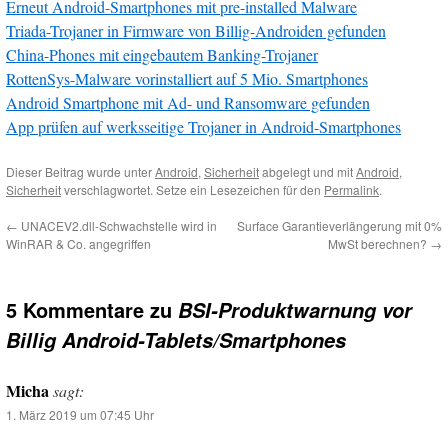
Erneut Android-Smartphones mit pre-installed Malware
Triada-Trojaner in Firmware von Billig-Androiden gefunden
China-Phones mit eingebautem Banking-Trojaner
RottenSys-Malware vorinstalliert auf 5 Mio. Smartphones
Android Smartphone mit Ad- und Ransomware gefunden
App prüfen auf werksseitige Trojaner in Android-Smartphones
Dieser Beitrag wurde unter
Android
,
Sicherheit
abgelegt und mit
Android
,
Sicherheit
verschlagwortet. Setze ein Lesezeichen für den
Permalink
.
←
UNACEV2.dll-Schwachstelle wird in
Surface Garantieverlängerung mit 0%
WinRAR & Co. angegriffen
MwSt berechnen?
→
5 Kommentare zu
BSI-Produktwarnung vor
Billig Android-Tablets/Smartphones
Micha
sagt:
1. März 2019 um 07:45 Uhr