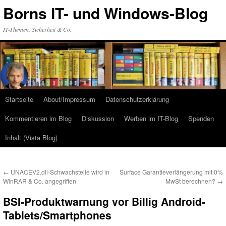
Zum
Borns IT- und Windows-Blog
Inhalt
springen
IT-Themen, Sicherheit & Co.
Startseite
About/Impressum
Datenschutzerklärung
Kommentieren im Blog
Diskussion
Werben im IT-Blog
Spenden
Inhalt (Vista Blog)
←
UNACEV2.dll-Schwachstelle wird in
Surface Garantieverlängerung mit 0%
WinRAR & Co. angegriffen
MwSt berechnen?
→
BSI-Produktwarnung vor Billig Android-
Tablets/Smartphones