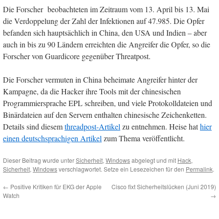
Die Forscher beobachteten im Zeitraum vom 13. April bis 13. Mai
die Verdoppelung der Zahl der Infektionen auf 47.985. Die Opfer
befanden sich hauptsächlich in China, den USA und Indien – aber
auch in bis zu 90 Ländern erreichten die Angreifer die Opfer, so die
Forscher von Guardicore gegenüber Threatpost.
Die Forscher vermuten in China beheimate Angreifer hinter der
Kampagne, da die Hacker ihre Tools mit der chinesischen
Programmiersprache EPL schreiben, und viele Protokolldateien und
Binärdateien auf den Servern enthalten chinesische Zeichenketten.
Details sind diesem
threadpost-Artikel
zu entnehmen. Heise hat
hier
einen deutschsprachigen Artikel
zum Thema veröffentlicht.
Dieser Beitrag wurde unter
Sicherheit
,
Windows
abgelegt und mit
Hack
,
Sicherheit
,
Windows
verschlagwortet. Setze ein Lesezeichen für den
Permalink
.
←
Positive Kritiken für EKG der Apple
Cisco fixt Sicherheitslücken (Juni 2019)
Watch
→