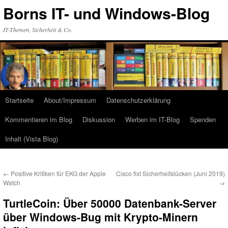
Zum
Borns IT- und Windows-Blog
Inhalt
springen
IT-Themen, Sicherheit & Co.
Startseite
About/Impressum
Datenschutzerklärung
Kommentieren im Blog
Diskussion
Werben im IT-Blog
Spenden
Inhalt (Vista Blog)
←
Positive Kritiken für EKG der Apple
Cisco fixt Sicherheitslücken (Juni 2019)
Watch
→
TurtleCoin: Über 50000 Datenbank-Server
über Windows-Bug mit Krypto-Minern