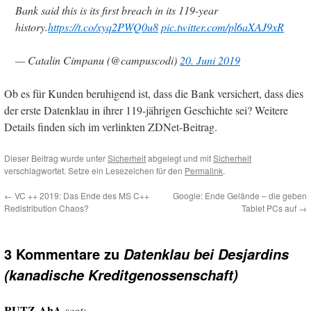
Bank said this is its first breach in its 119-year
history.
https://t.co/xyq2PWQ0u8
pic.twitter.com/pl6aXAJ9xR
— Catalin Cimpanu (@campuscodi)
20. Juni 2019
Ob es für Kunden beruhigend ist, dass die Bank versichert, dass dies
der erste Datenklau in ihrer 119-jährigen Geschichte sei? Weitere
Details finden sich im verlinkten ZDNet-Beitrag.
Dieser Beitrag wurde unter
Sicherheit
abgelegt und mit
Sicherheit
verschlagwortet. Setze ein Lesezeichen für den
Permalink
.
←
VC ++ 2019: Das Ende des MS C++
Google: Ende Gelände – die geben
Redistribution Chaos?
Tablet PCs auf
→
3 Kommentare zu
Datenklau bei Desjardins
(kanadische Kreditgenossenschaft)
RUTZ-AhA
sagt: