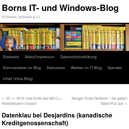
Zum
Borns IT- und Windows-Blog
Inhalt
springen
IT-Themen, Sicherheit & Co.
Startseite
About/Impressum
Datenschutzerklärung
Kommentieren im Blog
Diskussion
Werben im IT-Blog
Spenden
Inhalt (Vista Blog)
←
VC ++ 2019: Das Ende des MS C++
Google: Ende Gelände – die geben
Redistribution Chaos?
Tablet PCs auf
→
Datenklau bei Desjardins (kanadische
Kreditgenossenschaft)