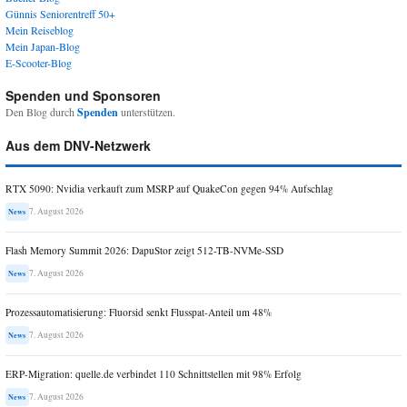
Günnis Seniorentreff 50+
Mein Reiseblog
Mein Japan-Blog
E-Scooter-Blog
Spenden und Sponsoren
Den Blog durch
Spenden
unterstützen.
Aus dem DNV-Netzwerk
RTX 5090: Nvidia verkauft zum MSRP auf QuakeCon gegen 94% Aufschlag
7. August 2026
News
Flash Memory Summit 2026: DapuStor zeigt 512-TB-NVMe-SSD
7. August 2026
News
Prozessautomatisierung: Fluorsid senkt Flusspat-Anteil um 48%
7. August 2026
News
ERP-Migration: quelle.de verbindet 110 Schnittstellen mit 98% Erfolg
7. August 2026
News