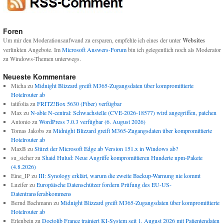
Foren
Um mir den Moderationsaufwand zu ersparen, empfehle ich eines der unter
Websites
verlinkten Angebote. Im
Microsoft Answers-Forum
bin ich gelegentlich noch als Moderator
zu Windows-Themen unterwegs.
Neueste Kommentare
Micha
zu
Midnight Blizzard greift M365-Zugangsdaten über kompromittierte
Hotelrouter ab
tatifolia
zu
FRITZ!Box 5630 (Fiber) verfügbar
Max
zu
N-able N-central: Schwachstelle (CVE-2026-18577) wird angegriffen, patchen
Antonio
zu
WordPress 7.0.3 verfügbar (6. August 2026)
Tomas Jakobs
zu
Midnight Blizzard greift M365-Zugangsdaten über kompromittierte
Hotelrouter ab
MaxB
zu
Stürzt der Microsoft Edge ab Version 151.x in Windows ab?
su_sicher
zu
Shaid Hulud: Neue Angriffe kompromittieren Hunderte npm-Pakete
(4.8.2026)
Eine_IP
zu
III: Synology erklärt, warum die zweite Backup-Warnung nie kommt
Luzifer
zu
Europäische Datenschützer fordern Prüfung des EU-US-
Datentransferabkommens
Bernd Bachmann
zu
Midnight Blizzard greift M365-Zugangsdaten über kompromittierte
Hotelrouter ab
Erlenbein
zu
Doctolib France trainiert KI-System seit 1. August 2026 mit Patientendaten