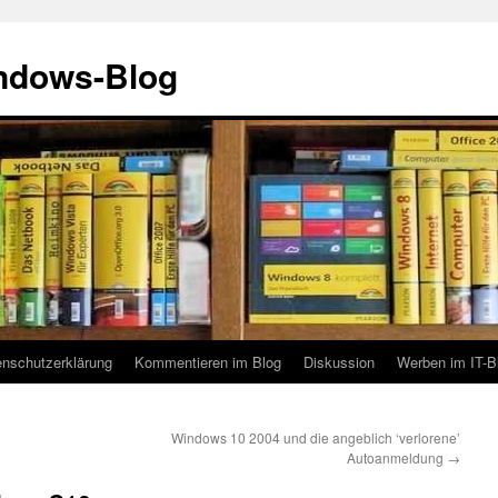
indows-Blog
enschutzerklärung
Kommentieren im Blog
Diskussion
Werben im IT-B
Windows 10 2004 und die angeblich ‘verlorene’
Autoanmeldung
→