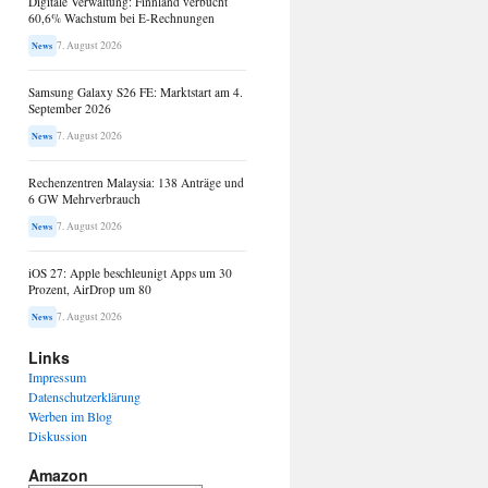
Digitale Verwaltung: Finnland verbucht
60,6% Wachstum bei E-Rechnungen
7. August 2026
News
Samsung Galaxy S26 FE: Marktstart am 4.
September 2026
7. August 2026
News
Rechenzentren Malaysia: 138 Anträge und
6 GW Mehrverbrauch
7. August 2026
News
iOS 27: Apple beschleunigt Apps um 30
Prozent, AirDrop um 80
7. August 2026
News
Links
Impressum
Datenschutzerklärung
Werben im Blog
Diskussion
Amazon