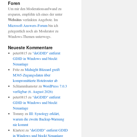
Foren
Um mir den Moderationsaufwand zu
ersparen, empfehle ich eines der unter
Websites
verlinkten Angebote. Im
Microsoft Answers-Forum
bin ich
gelegentlich noch als Moderator zu
Windows-Themen unterwegs.
Neueste Kommentare
peter0815
zu
"deGDID" entfernt
GDID in Windows und blockt
Neuanlage
Fritz
zu
Midnight Blizzard greift
M365-Zugangsdaten über
kompromittierte Hotelrouter ab
Schlammhamster
zu
WordPress 7.0.3
verfügbar (6. August 2026)
peter0815
zu
"deGDID" entfernt
GDID in Windows und blockt
Neuanlage
Tommy
zu
III: Synology erklärt,
warum die zweite Backup-Warnung
nie kommt
Klartext
zu
"deGDID" entfernt GDID
in Windows und blockt Neuanlage