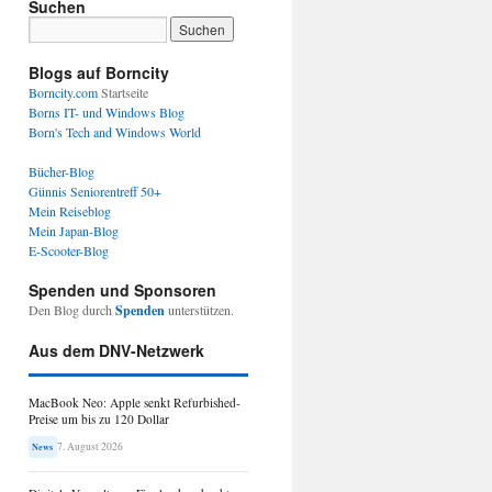
Suchen
Blogs auf Borncity
Borncity.com
Startseite
Borns IT- und Windows Blog
Born's Tech and Windows World
Bücher-Blog
Günnis Seniorentreff 50+
Mein Reiseblog
Mein Japan-Blog
E-Scooter-Blog
Spenden und Sponsoren
Den Blog durch
Spenden
unterstützen.
Aus dem DNV-Netzwerk
MacBook Neo: Apple senkt Refurbished-
Preise um bis zu 120 Dollar
7. August 2026
News