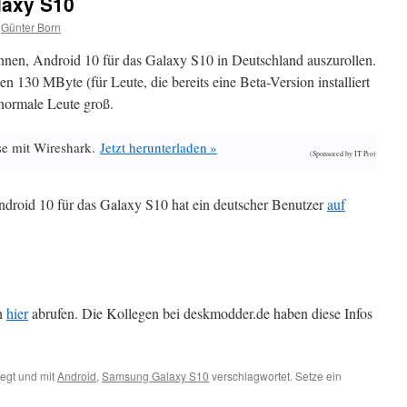
laxy S10
Günter Born
nen, Android 10 für das Galaxy S10 in Deutschland auszurollen.
n 130 MByte (für Leute, die bereits eine Beta-Version installiert
normale Leute groß.
se mit Wireshark.
Jetzt herunterladen »
(Sponsored by IT Pro)
ndroid 10 für das Galaxy S10 hat ein deutscher Benutzer
auf
ch
hier
abrufen. Die Kollegen bei deskmodder.de haben diese Infos
egt und mit
Android
,
Samsung Galaxy S10
verschlagwortet. Setze ein