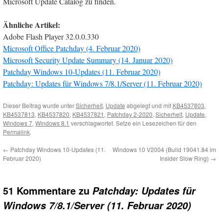
Microsoft Update Catalog zu finden.
Ähnliche Artikel:
Adobe Flash Player 32.0.0.330
Microsoft Office Patchday (4. Februar 2020)
Microsoft Security Update Summary (14. Januar 2020)
Patchday Windows 10-Updates (11. Februar 2020)
Patchday: Updates für Windows 7/8.1/Server (11. Februar 2020)
Dieser Beitrag wurde unter
Sicherheit
,
Update
abgelegt und mit
KB4537803
,
KB4537813
,
KB4537820
,
KB4537821
,
Patchday 2-2020
,
Sicherheit
,
Update
,
Windows 7
,
Windows 8.1
verschlagwortet. Setze ein Lesezeichen für den
Permalink
.
←
Patchday Windows 10-Updates (11.
Windows 10 V2004 (Build 19041.84 im
Februar 2020)
Insider Slow Ring)
→
51 Kommentare zu
Patchday: Updates für
Windows 7/8.1/Server (11. Februar 2020)