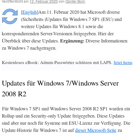
Veröffentlicht am
12. Februar 2020
von
Günter Born
[
English
]Am 11. Februar 2020 hat Microsoft diverse
(Sicherheits-)Updates für Windows 7 SP1 (ESU) und
weitere Updates für Windows 8.1 sowie die
korrespondierenden Server-Versionen freigegeben. Hier der
Ergänzung:
Überblick über diese Updates.
Diverse Informationen
zu Windows 7 nachgetragen.
Kostenloses eBook: Admin-Passwörter schützen mit LAPS.
Jetzt herun
Updates für Windows 7/Windows Server
2008 R2
Für Windows 7 SP1 und Windows Server 2008 R2 SP1 wurden ein
Rollup und ein Security-only Update freigegeben. Diese Updates
sind aber nur noch für Systeme mit ESU-Lizenz zur Verfügung. Die
Update-Historie für Windows 7 ist auf
dieser Microsoft-Seite
zu