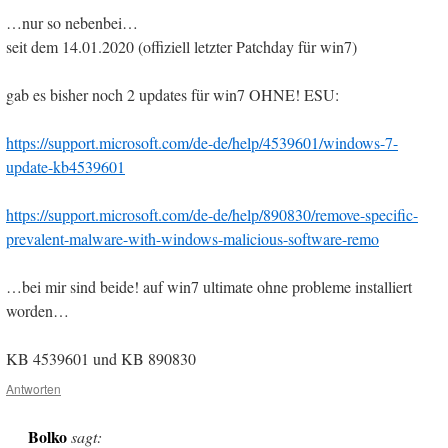
…nur so nebenbei…
seit dem 14.01.2020 (offiziell letzter Patchday für win7)
gab es bisher noch 2 updates für win7 OHNE! ESU:
https://support.microsoft.com/de-de/help/4539601/windows-7-
update-kb4539601
https://support.microsoft.com/de-de/help/890830/remove-specific-
prevalent-malware-with-windows-malicious-software-remo
…bei mir sind beide! auf win7 ultimate ohne probleme installiert
worden…
KB 4539601 und KB 890830
Antworten
Bolko
sagt: