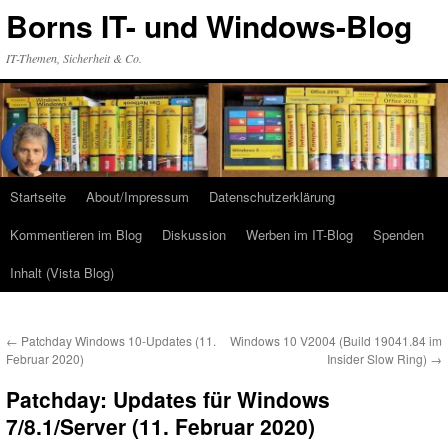
Zum
Borns IT- und Windows-Blog
Inhalt
springen
IT-Themen, Sicherheit & Co.
Startseite
About/Impressum
Datenschutzerklärung
Kommentieren im Blog
Diskussion
Werben im IT-Blog
Spenden
Inhalt (Vista Blog)
←
Patchday Windows 10-Updates (11.
Windows 10 V2004 (Build 19041.84 im
Februar 2020)
Insider Slow Ring)
→
Patchday: Updates für Windows
7/8.1/Server (11. Februar 2020)