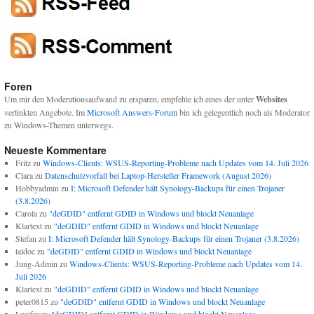
Foren
Um mir den Moderationsaufwand zu ersparen, empfehle ich eines der unter
Websites
verlinkten Angebote. Im
Microsoft Answers-Forum
bin ich gelegentlich noch als Moderator
zu Windows-Themen unterwegs.
Neueste Kommentare
Fritz
zu
Windows-Clients: WSUS-Reporting-Probleme nach Updates vom 14. Juli 2026
Clara
zu
Datenschutzvorfall bei Laptop-Hersteller Framework (August 2026)
Hobbyadmin
zu
I: Microsoft Defender hält Synology-Backups für einen Trojaner
(3.8.2026)
Carola
zu
"deGDID" entfernt GDID in Windows und blockt Neuanlage
Klartext
zu
"deGDID" entfernt GDID in Windows und blockt Neuanlage
Stefan
zu
I: Microsoft Defender hält Synology-Backups für einen Trojaner (3.8.2026)
taldoc
zu
"deGDID" entfernt GDID in Windows und blockt Neuanlage
Jung-Admin
zu
Windows-Clients: WSUS-Reporting-Probleme nach Updates vom 14.
Juli 2026
Klartext
zu
"deGDID" entfernt GDID in Windows und blockt Neuanlage
peter0815
zu
"deGDID" entfernt GDID in Windows und blockt Neuanlage