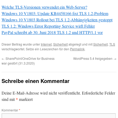
Welche TLS-Versionen verwendet ein Web-Server?
Windows 10 V1803: Update KB4458166 fixt TLS 1.2-Problem
Windows 10 V1803 Rollout bei TLS 1.2-Abhängigkeiten gestoppt
TLS 1.2: Windows Error Reporting Service wirft Fehler
PayPal schreibt ab 30. Juni 2018 TLS 1.2 und HTTP/1.1 vor
Dieser Beitrag wurde unter
Internet
,
Sicherheit
abgelegt und mit
Sicherheit
,
TLS
verschlagwortet. Setze ein Lesezeichen für den
Permalink
.
←
SharePoint/OneDrive for Business
WordPress 5.4 freigegeben
→
war gestört (31.3.2020)
Schreibe einen Kommentar
Deine E-Mail-Adresse wird nicht veröffentlicht.
Erforderliche Felder
*
sind mit
markiert
Kommentar
*