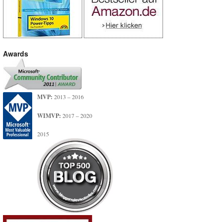
Awards
MVP:
2013 – 2016
WIMVP:
2017 – 2020
2015