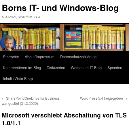
Zum
Borns IT- und Windows-Blog
Inhalt
springen
IT-Themen, Sicherheit & Co.
Startseite
About/Impressum
Datenschutzerklärung
Kommentieren im Blog
Diskussion
Werben im IT-Blog
Spenden
Inhalt (Vista Blog)
←
SharePoint/OneDrive for Business
WordPress 5.4 freigegeben
→
war gestört (31.3.2020)
Microsoft verschiebt Abschaltung von TLS
1.0/1.1