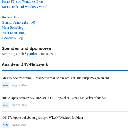
Borns IT- und Windows Blog
Born's Tech and Windows World
Bücher-Blog
Günnis Seniorentreff 50+
Mein Reiseblog
Mein Japan-Blog
E-Scooter-Blog
Spenden und Sponsoren
Den Blog durch
Spenden
unterstützen.
Aus dem DNV-Netzwerk
Glasfaser-Netzöffnung: Branchenverbände einigen sich auf Fairplay-Agreement
7. August 2026
News
cuFile Open Source: NVIDIA senkt GPU-Speicher-Latenz auf Mikrosekunden
7. August 2026
News
iOS 27: Apple behebt langjähriges WLAN-Wechsel-Problem
7. August 2026
News