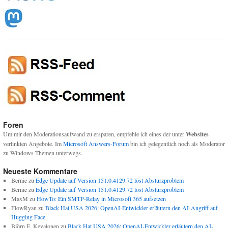
Foren
Um mir den Moderationsaufwand zu ersparen, empfehle ich eines der unter
Websites
verlinkten Angebote. Im
Microsoft Answers-Forum
bin ich gelegentlich noch als Moderator
zu Windows-Themen unterwegs.
Neueste Kommentare
Bernie
zu
Edge Update auf Version 151.0.4129.72 löst Absturzproblem
Bernie
zu
Edge Update auf Version 151.0.4129.72 löst Absturzproblem
MaxM
zu
HowTo: Ein SMTP-Relay in Microsoft 365 aufsetzen
FlowRyan
zu
Black Hat USA 2026: OpenAI-Entwickler erläutern den AI-Angriff auf
Hugging Face
Björn E. Kevalonen
zu
Black Hat USA 2026: OpenAI-Entwickler erläutern den AI-