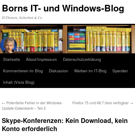
Zum
Borns IT- und Windows-Blog
Inhalt
springen
IT-Themen, Sicherheit & Co.
Startseite
About/Impressum
Datenschutzerklärung
Kommentieren im Blog
Diskussion
Werben im IT-Blog
Spenden
Inhalt (Vista Blog)
←
Potentielle Fehler in der Windows-
Firefox 75 und 68.7.0esr verfügbar
→
Update-Datenbank – Teil 2
Skype-Konferenzen: Kein Download, kein
Konto erforderlich