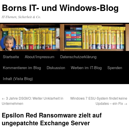
Zum
Borns IT- und Windows-Blog
Inhalt
springen
IT-Themen, Sicherheit & Co.
Startseite
About/Impressum
Datenschutzerklärung
Kommentieren im Blog
Diskussion
Werben im IT-Blog
Spenden
Inhalt (Vista Blog)
←
3 Jahre DSGVO: Weiter Unklarheit in
Windows 7 ESU-System findet keine
Unternehmen
Updates – ein Fix
→
Epsilon Red Ransomware zielt auf
ungepatchte Exchange Server