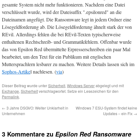
gesamte System nicht mehr funktionieren. Nachdem eine Datei
verschlüsselt wurde, wird der Dateisuffix ".epsilonred" an die
Dateinamen angefügt. Die Ransomware legt in jedem Ordner eine
Lösegeldforderung ab. Die Lösegeldforderung ähnelt stark der von
REvil. Allerdings fehlen die bei REvil-Texten typischerweise
enthaltenen Rechtschreib- und Grammatikfehlern. Offenbar wurde
das von Epsilon Red übermittelte Erpresserschreiben ein paar Mal
bearbeitet, um den Text für ein Publikum mit englischen
Muttersprachlern lesbarer zu machen. Weitere Details lassen sich im
Sophos-Artike
l nachlesen. (
via
)
Dieser Beitrag wurde unter
Sicherheit
,
Windows Server
abgelegt und mit
Exchange
,
Sicherheit
verschlagwortet. Setze ein Lesezeichen für den
Permalink
.
←
3 Jahre DSGVO: Weiter Unklarheit in
Windows 7 ESU-System findet keine
Unternehmen
Updates – ein Fix
→
3 Kommentare zu
Epsilon Red Ransomware