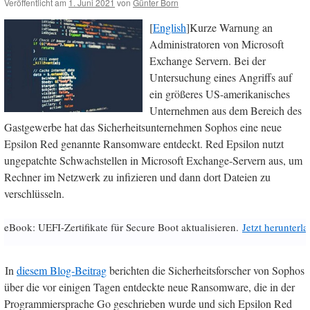
Veröffentlicht am
1. Juni 2021
von
Günter Born
[
English
]Kurze Warnung an
Administratoren von Microsoft
Exchange Servern. Bei der
Untersuchung eines Angriffs auf
ein größeres US-amerikanisches
Unternehmen aus dem Bereich des
Gastgewerbe hat das Sicherheitsunternehmen Sophos eine neue
Epsilon Red genannte Ransomware entdeckt. Red Epsilon nutzt
ungepatchte Schwachstellen in Microsoft Exchange-Servern aus, um
Rechner im Netzwerk zu infizieren und dann dort Dateien zu
verschlüsseln.
eBook: UEFI-Zertifikate für Secure Boot aktualisieren.
Jetzt herunterl
In
diesem Blog-Beitrag
berichten die Sicherheitsforscher von Sophos
über die vor einigen Tagen entdeckte neue Ransomware, die in der
Programmiersprache Go geschrieben wurde und sich Epsilon Red