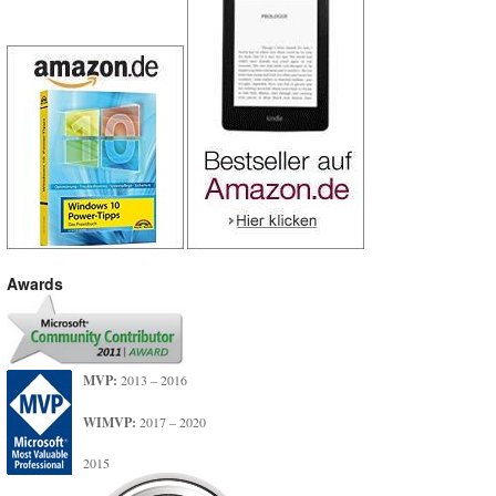
Awards
MVP:
2013 – 2016
WIMVP:
2017 – 2020
2015