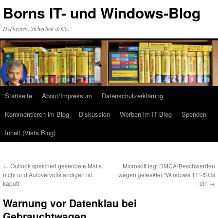
Zum
Borns IT- und Windows-Blog
Inhalt
springen
IT-Themen, Sicherheit & Co.
Startseite
About/Impressum
Datenschutzerklärung
Kommentieren im Blog
Diskussion
Werben im IT-Blog
Spenden
Inhalt (Vista Blog)
←
Outlook speichert gesendete Mails
Microsoft legt DMCA-Beschwerden
nicht und Autovervollständigen ist
wegen geleakter "Windows 11"-ISOs
kaputt
ein
→
Warnung vor Datenklau bei
Gebrauchtwagen