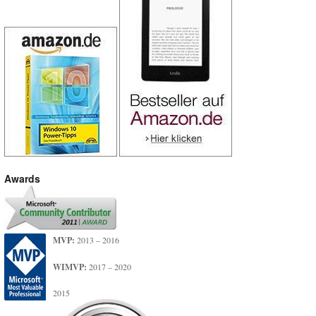
Awards
MVP:
2013 – 2016
WIMVP:
2017 – 2020
2015