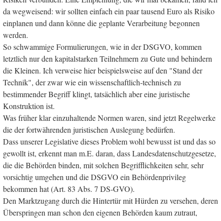
da wegweisend: wir sollten einfach ein paar tausend Euro als Risiko
einplanen und dann könne die geplante Verarbeitung begonnen
werden.
So schwammige Formulierungen, wie in der DSGVO, kommen
letztlich nur den kapitalstarken Teilnehmern zu Gute und behindern
die Kleinen. Ich verweise hier beispielsweise auf den "Stand der
Technik", der zwar wie ein wissenschaftlich-technisch zu
bestimmender Begriff klingt, tatsächlich aber eine juristische
Konstruktion ist.
Was früher klar einzuhaltende Normen waren, sind jetzt Regelwerke
die der fortwährenden juristischen Auslegung bedürfen.
Dass unserer Legislative dieses Problem wohl bewusst ist und das so
gewollt ist, erkennt man m.E. daran, dass Landesdatenschutzgesetze,
die die Behörden binden, mit solchen Begrifflichkeiten sehr, sehr
vorsichtig umgehen und die DSGVO ein Behördenprivileg
bekommen hat (Art. 83 Abs. 7 DS-GVO).
Den Marktzugang durch die Hintertür mit Hürden zu versehen, deren
Überspringen man schon den eigenen Behörden kaum zutraut,