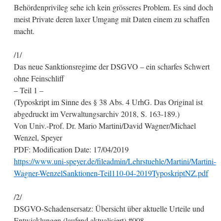
Behördenprivileg sehe ich kein grösseres Problem. Es sind doch
meist Private deren laxer Umgang mit Daten einem zu schaffen
macht.
/1/
Das neue Sanktionsregime der DSGVO – ein scharfes Schwert
ohne Feinschliff
– Teil 1 –
(Typoskript im Sinne des § 38 Abs. 4 UrhG. Das Original ist
abgedruckt im Verwaltungsarchiv 2018, S. 163-189.)
Von Univ.-Prof. Dr. Mario Martini/David Wagner/Michael
Wenzel, Speyer
PDF: Modification Date: 17/04/2019
https://www.uni-speyer.de/fileadmin/Lehrstuehle/Martini/Martini-
Wagner-WenzelSanktionen-Teil110-04-2019TyposkriptNZ.pdf
/2/
DSGVO-Schadensersatz: Übersicht über aktuelle Urteile und
Entwicklungen (laufend aktualisiert) #008