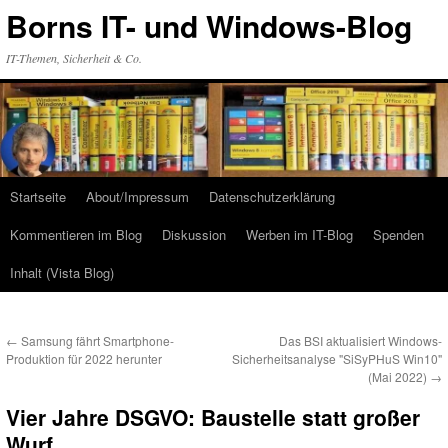
Zum
Borns IT- und Windows-Blog
Inhalt
springen
IT-Themen, Sicherheit & Co.
Startseite
About/Impressum
Datenschutzerklärung
Kommentieren im Blog
Diskussion
Werben im IT-Blog
Spenden
Inhalt (Vista Blog)
←
Samsung fährt Smartphone-
Das BSI aktualisiert Windows-
Produktion für 2022 herunter
Sicherheitsanalyse "SiSyPHuS Win10"
(Mai 2022)
→
Vier Jahre DSGVO: Baustelle statt großer
Wurf