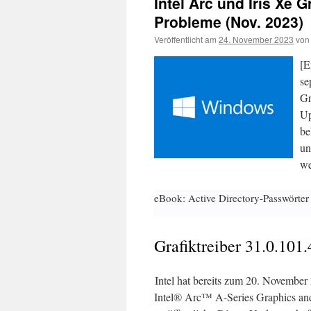
Intel Arc und Iris Xe G
Probleme (Nov. 2023)
Veröffentlicht am
24. November 2023
von
[E
se
Gr
Up
be
un
we
eBook: Active Directory-Passwörter
Grafiktreiber 31.0.101
Intel hat bereits zum 20. November
Intel® Arc™ A-Series Graphics and