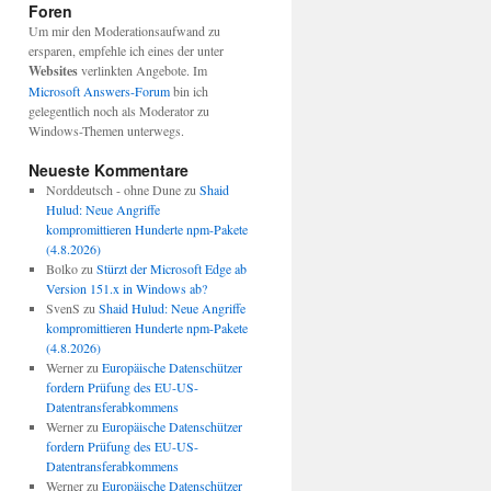
Foren
Um mir den Moderationsaufwand zu
ersparen, empfehle ich eines der unter
Websites
verlinkten Angebote. Im
Microsoft Answers-Forum
bin ich
gelegentlich noch als Moderator zu
Windows-Themen unterwegs.
Neueste Kommentare
Norddeutsch - ohne Dune
zu
Shaid
Hulud: Neue Angriffe
kompromittieren Hunderte npm-Pakete
(4.8.2026)
Bolko
zu
Stürzt der Microsoft Edge ab
Version 151.x in Windows ab?
SvenS
zu
Shaid Hulud: Neue Angriffe
kompromittieren Hunderte npm-Pakete
(4.8.2026)
Werner
zu
Europäische Datenschützer
fordern Prüfung des EU-US-
Datentransferabkommens
Werner
zu
Europäische Datenschützer
fordern Prüfung des EU-US-
Datentransferabkommens
Werner
zu
Europäische Datenschützer