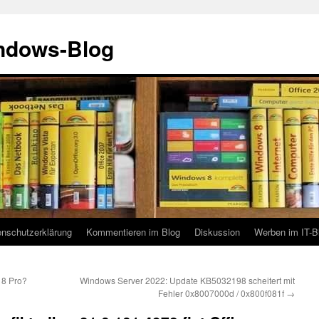
indows-Blog
enschutzerklärung
Kommentieren im Blog
Diskussion
Werben im IT-B
 8 Pro?
Windows Server 2022: Update KB5032198 scheitert mit
Fehler 0x8007000d / 0x800f081f
→