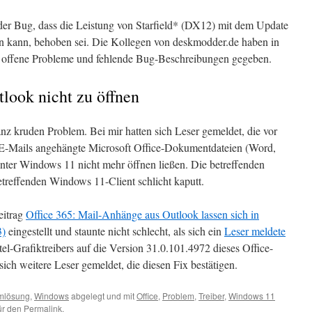
er Bug, dass die Leistung von Starfield* (DX12) mit dem Update
llen kann, behoben sei. Die Kollegen von deskmodder.de haben in
 offene Probleme und fehlende Bug-Beschreibungen gegeben.
look nicht zu öffnen
 kruden Problem. Bei mir hatten sich Leser gemeldet, die vor
 E-Mails angehängte Microsoft Office-Dokumentdateien (Word,
nter Windows 11 nicht mehr öffnen ließen. Die betreffenden
reffenden Windows 11-Client schlicht kaputt.
eitrag
Office 365: Mail-Anhänge aus Outlook lassen sich in
3)
eingestellt und staunte nicht schlecht, als sich ein
Leser meldete
tel-Grafiktreibers auf die Version 31.0.101.4972 dieses Office-
ch weitere Leser gemeldet, die diesen Fix bestätigen.
mlösung
,
Windows
abgelegt und mit
Office
,
Problem
,
Treiber
,
Windows 11
für den
Permalink
.