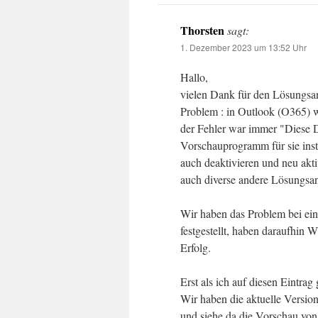
Thorsten
sagt:
1. Dezember 2023 um 13:52 Uhr
Hallo,
vielen Dank für den Lösungsans
Problem : in Outlook (O365) 
der Fehler war immer "Diese D
Vorschauprogramm für sie insta
auch deaktivieren und neu akti
auch diverse andere Lösungsans
Wir haben das Problem bei ei
festgestellt, haben daraufhin 
Erfolg.
Erst als ich auf diesen Eintra
Wir haben die aktuelle Version 
und siehe da die Vorschau vo