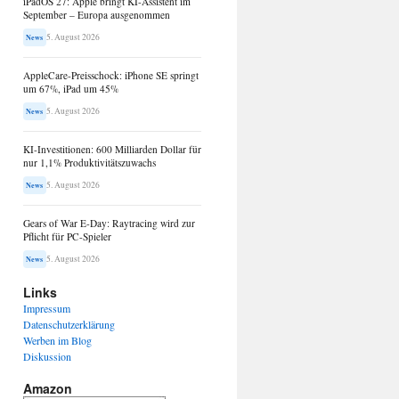
iPadOS 27: Apple bringt KI-Assistent im
September – Europa ausgenommen
5. August 2026
News
AppleCare-Preisschock: iPhone SE springt
um 67%, iPad um 45%
5. August 2026
News
KI-Investitionen: 600 Milliarden Dollar für
nur 1,1% Produktivitätszuwachs
5. August 2026
News
Gears of War E-Day: Raytracing wird zur
Pflicht für PC-Spieler
5. August 2026
News
Links
Impressum
Datenschutzerklärung
Werben im Blog
Diskussion
Amazon