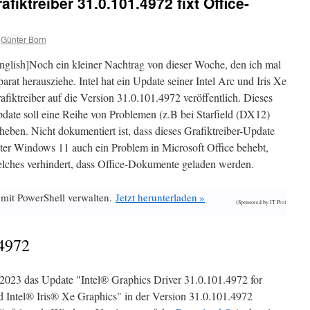
rafiktreiber 31.0.101.4972 fixt Office-
Günter Born
nglish]Noch ein kleiner Nachtrag von dieser Woche, den ich mal
parat herausziehe. Intel hat ein Update seiner Intel Arc und Iris Xe
afiktreiber auf die Version 31.0.101.4972 veröffentlich. Dieses
date soll eine Reihe von Problemen (z.B bei Starfield (DX12)
heben. Nicht dokumentiert ist, dass dieses Grafiktreiber-Update
ter Windows 11 auch ein Problem in Microsoft Office behebt,
lches verhindert, dass Office-Dokumente geladen werden.
 mit PowerShell verwalten.
Jetzt herunterladen »
(Sponsored by IT Pro)
.4972
 2023 das Update "Intel® Graphics Driver 31.0.101.4972 for
 Intel® Iris® Xe Graphics" in der Version 31.0.101.4972