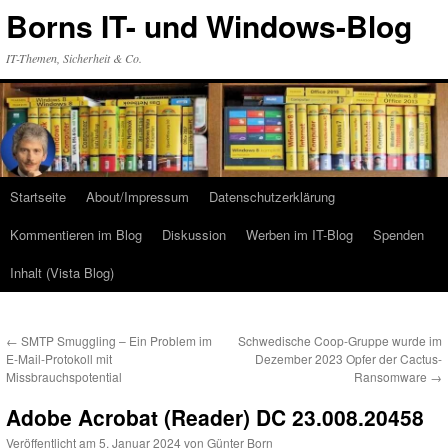
Zum
Borns IT- und Windows-Blog
Inhalt
springen
IT-Themen, Sicherheit & Co.
Startseite
About/Impressum
Datenschutzerklärung
Kommentieren im Blog
Diskussion
Werben im IT-Blog
Spenden
Inhalt (Vista Blog)
←
SMTP Smuggling – Ein Problem im
Schwedische Coop-Gruppe wurde im
E-Mail-Protokoll mit
Dezember 2023 Opfer der Cactus-
Missbrauchspotential
Ransomware
→
Adobe Acrobat (Reader) DC 23.008.20458
Veröffentlicht am
5. Januar 2024
von
Günter Born