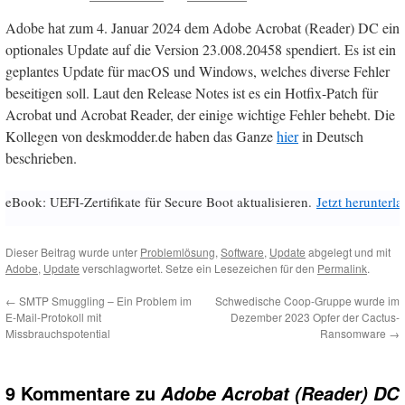
Adobe hat zum 4. Januar 2024 dem Adobe Acrobat (Reader) DC ein
optionales Update auf die Version 23.008.20458 spendiert. Es ist ein
geplantes Update für macOS und Windows, welches diverse Fehler
beseitigen soll. Laut den Release Notes ist es ein Hotfix-Patch für
Acrobat und Acrobat Reader, der einige wichtige Fehler behebt. Die
Kollegen von deskmodder.de haben das Ganze
hier
in Deutsch
beschrieben.
eBook: UEFI-Zertifikate für Secure Boot aktualisieren.
Jetzt herunterl
Dieser Beitrag wurde unter
Problemlösung
,
Software
,
Update
abgelegt und mit
Adobe
,
Update
verschlagwortet. Setze ein Lesezeichen für den
Permalink
.
←
SMTP Smuggling – Ein Problem im
Schwedische Coop-Gruppe wurde im
E-Mail-Protokoll mit
Dezember 2023 Opfer der Cactus-
Missbrauchspotential
Ransomware
→
9 Kommentare zu
Adobe Acrobat (Reader) DC