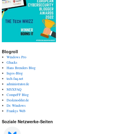
Blogroll
Windows Pro
Ghacks
Hans Brenders Blog
Ingos-Blog
tech-faq.net
administrator.de
MSXFAQ
CompeFF Blog
Deskmodder.de
Dr. Windows
Frankys Web
Soziale Netzwerke-Seiten