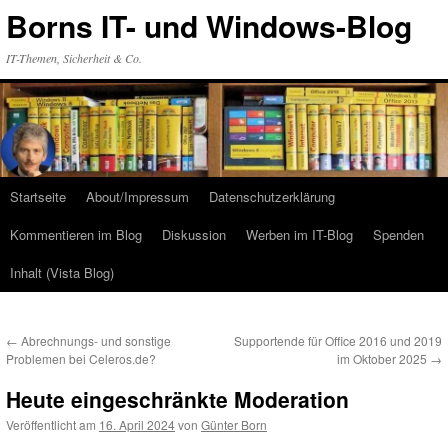
Zum
Borns IT- und Windows-Blog
Inhalt
springen
IT-Themen, Sicherheit & Co.
Startseite
About/Impressum
Datenschutzerklärung
Kommentieren im Blog
Diskussion
Werben im IT-Blog
Spenden
Inhalt (Vista Blog)
←
Abrechnungs- und sonstige
Supportende für Office 2016 und 2019
Problemen bei Celeros.de?
im Oktober 2025
→
Heute eingeschränkte Moderation
Veröffentlicht am
16. April 2024
von
Günter Born