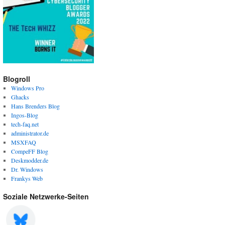
Blogroll
Windows Pro
Ghacks
Hans Brenders Blog
Ingos-Blog
tech-faq.net
administrator.de
MSXFAQ
CompeFF Blog
Deskmodder.de
Dr. Windows
Frankys Web
Soziale Netzwerke-Seiten