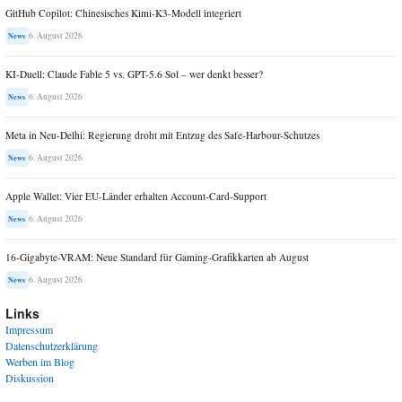
GitHub Copilot: Chinesisches Kimi-K3-Modell integriert
6. August 2026
News
KI-Duell: Claude Fable 5 vs. GPT-5.6 Sol – wer denkt besser?
6. August 2026
News
Meta in Neu-Delhi: Regierung droht mit Entzug des Safe-Harbour-Schutzes
6. August 2026
News
Apple Wallet: Vier EU-Länder erhalten Account-Card-Support
6. August 2026
News
16-Gigabyte-VRAM: Neue Standard für Gaming-Grafikkarten ab August
6. August 2026
News
Links
Impressum
Datenschutzerklärung
Werben im Blog
Diskussion