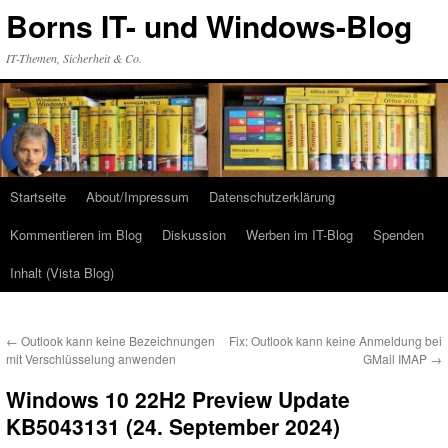
Zum
Borns IT- und Windows-Blog
Inhalt
springen
IT-Themen, Sicherheit & Co.
Startseite
About/Impressum
Datenschutzerklärung
Kommentieren im Blog
Diskussion
Werben im IT-Blog
Spenden
Inhalt (Vista Blog)
←
Outlook kann keine Bezeichnungen
Fix: Outlook kann keine Anmeldung bei
mit Verschlüsselung anwenden
GMail IMAP
→
Windows 10 22H2 Preview Update
KB5043131 (24. September 2024)