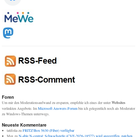
Foren
Um mir den Moderationsaufwand zu ersparen, empfehle ich eines der unter
Websites
verlinkten Angebote. Im
Microsoft Answers-Forum
bin ich gelegentlich noch als Moderator
zu Windows-Themen unterwegs.
Neueste Kommentare
tatifolia
zu
FRITZ!Box 5630 (Fiber) verfügbar
Max
zu
N-able N-central: Schwachstelle (CVE-2026-18577) wird angegriffen, patchen