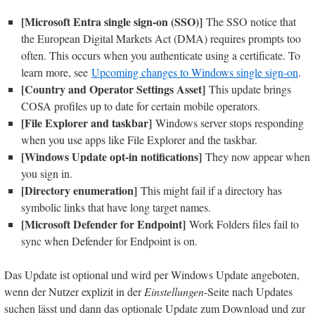
[Microsoft Entra single sign-on (SSO)]
The SSO notice that
the European Digital Markets Act (DMA) requires prompts too
often. This occurs when you authenticate using a certificate. To
learn more, see
Upcoming changes to Windows single sign-on
.
[Country and Operator Settings Asset]
This update brings
COSA profiles up to date for certain mobile operators.
[File Explorer and taskbar]
Windows server stops responding
when you use apps like File Explorer and the taskbar.
[Windows Update opt-in notifications]
They now appear when
you sign in.
[Directory enumeration]
This might fail if a directory has
symbolic links that have long target names.
[Microsoft Defender for Endpoint]
Work Folders files fail to
sync when Defender for Endpoint is on.
Das Update ist optional und wird per Windows Update angeboten,
wenn der Nutzer explizit in der
Einstellungen
-Seite nach Updates
suchen lässt und dann das optionale Update zum Download und zur