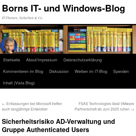
Zum
Borns IT- und Windows-Blog
Inhalt
springen
IT-Themen, Sicherheit & Co.
Startseite
About/Impressum
Datenschutzerklärung
Kommentieren im Blog
Diskussion
Werben im IT-Blog
Spenden
Inhalt (Vista Blog)
←
Entlassungen bei Microsoft treffen
FSAS Technologies lässt VMware
auch langjährige Entwickler
Partnerschaft ab Juni 2025 ruhen
→
Sicherheitsrisiko AD-Verwaltung und
Gruppe Authenticated Users