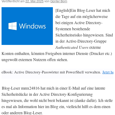
Veröffentlicht am
22. Mai 2025
von
Günter Born
[English]Ein Blog-Leser hat mich
die Tage auf ein möglicherweise
bei einigen Active Directory-
Systemen bestehende
Sicherheitsrisiko hingewiesen. Sind
in der Active-Directory-Gruppe
Authenticated Users
externe
Konten enthalten, könnten Freigaben interner Dienste (Drucker etc.)
ungewollt externen Nutzern offen stehen.
eBook: Active Directory-Passwörter mit PowerShell verwalten.
Jetzt h
Blog-Leser mmx24816 hat mich in einer E-Mail auf eine latente
Sicherheitslücke in der Active Directory-Konfigurierung
hingewiesen, die wohl nicht breit bekannt ist (danke dafür). Ich stelle
es mal als Information hier im Blog ein, vielleicht hilft es dem einen
oder anderen Blog-Leser.