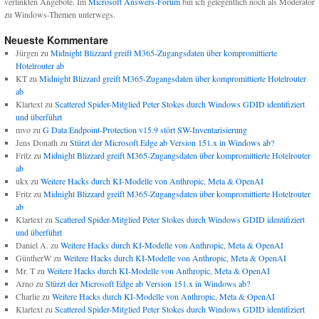
verlinkten Angebote. Im
Microsoft Answers-Forum
bin ich gelegentlich noch als Moderator
zu Windows-Themen unterwegs.
Neueste Kommentare
Jürgen
zu
Midnight Blizzard greift M365-Zugangsdaten über kompromittierte
Hotelrouter ab
KT
zu
Midnight Blizzard greift M365-Zugangsdaten über kompromittierte Hotelrouter
ab
Klartext
zu
Scattered Spider-Mitglied Peter Stokes durch Windows GDID identifiziert
und überführt
mvo
zu
G Data Endpoint-Protection v15.9 stört SW-Inventarisierung
Jens Donath
zu
Stürzt der Microsoft Edge ab Version 151.x in Windows ab?
Fritz
zu
Midnight Blizzard greift M365-Zugangsdaten über kompromittierte Hotelrouter
ab
ukx
zu
Weitere Hacks durch KI-Modelle von Anthropic, Meta & OpenAI
Fritz
zu
Midnight Blizzard greift M365-Zugangsdaten über kompromittierte Hotelrouter
ab
Klartext
zu
Scattered Spider-Mitglied Peter Stokes durch Windows GDID identifiziert
und überführt
Daniel A.
zu
Weitere Hacks durch KI-Modelle von Anthropic, Meta & OpenAI
GüntherW
zu
Weitere Hacks durch KI-Modelle von Anthropic, Meta & OpenAI
Mr. T
zu
Weitere Hacks durch KI-Modelle von Anthropic, Meta & OpenAI
Arno
zu
Stürzt der Microsoft Edge ab Version 151.x in Windows ab?
Charlie
zu
Weitere Hacks durch KI-Modelle von Anthropic, Meta & OpenAI
Klartext
zu
Scattered Spider-Mitglied Peter Stokes durch Windows GDID identifiziert