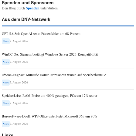
Spenden und Sponsoren
Den Blog durch
Spenden
unterstützen.
Aus dem DNV-Netzwerk
GPT-5.6 Sol: OpenAI senkt Faktenfehler um 68 Prozent
7. August 2026
News
WinCC OA: Siemens bestätigt Windows Server 2025-Kompatibilität
7. August 2026
News
iPhone-Engpass: Milliarde Dollar Prozessoren warten auf Speicherbauteile
7. August 2026
News
Speicherkrise: RAM-Preise um 400% gestiegen, PCs um 17% teurer
7. August 2026
News
Bürosoftware-Duell: WPS Office unterbietet Microsoft 365 um 90%
7. August 2026
News
Links