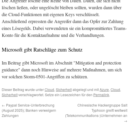
Die Angreifer löschte eine Reihe von Daten. Daten, die sich nicht
löschen ließen, oder ungelöscht bleiben sollten, wurden dann über
die Cloud-Funktionen mit eigenen Keys verschlüsselt.
Anschließend erpressten die Angreifer dann das Opfer zur Zahlung
eines Lösegelds. Dabei verwendeten sie ein kompromittiertes Teams-
Konto für die Kontaktaufnahme und die Verhandlungen.
Microsoft gibt Ratschläge zum Schutz
Im Beitrag gibt Microsoft im Abschnitt "Mitigation and protection
guidance" dann noch Hinweise auf mehrere Maßnahmen, um sich
vor solchen Storm-0501-Angriffen zu schützen.
Dieser Beitrag wurde unter
Cloud
,
Sicherheit
abgelegt und mit
Azure
,
Cloud
,
Sicherheit
verschlagwortet. Setze ein Lesezeichen für den
Permalink
.
←
Paypal Service-Unterbrechung
Chinesische Hackergruppe Salt
(August 2025); Banken verweigern
Typhoon greift weltweit
Zahlungen
(Telekommunikations-)Unternehmen an
→