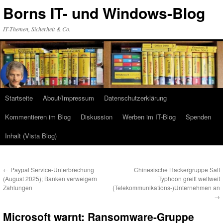
Zum
Borns IT- und Windows-Blog
Inhalt
springen
IT-Themen, Sicherheit & Co.
Startseite
About/Impressum
Datenschutzerklärung
Kommentieren im Blog
Diskussion
Werben im IT-Blog
Spenden
Inhalt (Vista Blog)
←
Paypal Service-Unterbrechung
Chinesische Hackergruppe Salt
(August 2025); Banken verweigern
Typhoon greift weltweit
Zahlungen
(Telekommunikations-)Unternehmen an
→
Microsoft warnt: Ransomware-Gruppe