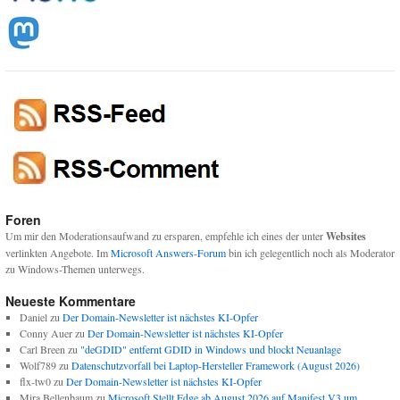
Foren
Um mir den Moderationsaufwand zu ersparen, empfehle ich eines der unter
Websites
verlinkten Angebote. Im
Microsoft Answers-Forum
bin ich gelegentlich noch als Moderator
zu Windows-Themen unterwegs.
Neueste Kommentare
Daniel
zu
Der Domain-Newsletter ist nächstes KI-Opfer
Conny Auer
zu
Der Domain-Newsletter ist nächstes KI-Opfer
Carl Breen
zu
"deGDID" entfernt GDID in Windows und blockt Neuanlage
Wolf789
zu
Datenschutzvorfall bei Laptop-Hersteller Framework (August 2026)
flx-tw0
zu
Der Domain-Newsletter ist nächstes KI-Opfer
Mira Bellenbaum
zu
Microsoft Stellt Edge ab August 2026 auf Manifest V3 um