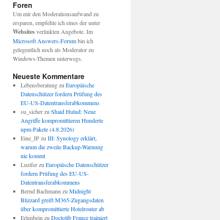
Foren
Um mir den Moderationsaufwand zu
ersparen, empfehle ich eines der unter
Websites
verlinkten Angebote. Im
Microsoft Answers-Forum
bin ich
gelegentlich noch als Moderator zu
Windows-Themen unterwegs.
Neueste Kommentare
Lebensberatung
zu
Europäische
Datenschützer fordern Prüfung des
EU-US-Datentransferabkommens
su_sicher
zu
Shaid Hulud: Neue
Angriffe kompromittieren Hunderte
npm-Pakete (4.8.2026)
Eine_IP
zu
III: Synology erklärt,
warum die zweite Backup-Warnung
nie kommt
Luzifer
zu
Europäische Datenschützer
fordern Prüfung des EU-US-
Datentransferabkommens
Bernd Bachmann
zu
Midnight
Blizzard greift M365-Zugangsdaten
über kompromittierte Hotelrouter ab
Erlenbein
zu
Doctolib France trainiert