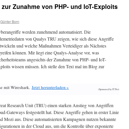
 zur Zunahme von PHP- und IoT-Exploits
Günter Born
berangriffe werden zunehmend automatisiert. Die
lemetriedaten von Qualys TRU zeigen, wie sich diese Angriffe
twickeln und welche Maßnahmen Verteidiger als Nächstes
greifen können. Mir liegt eine Qualys-Analyse vor, was
cherheitsteams angesichts der Zunahme von PHP- und IoT-
ploits wissen müssen. Ich stelle den Text mal im Blog zur
se mit Wireshark.
Jetzt herunterladen »
(Sponsored by IT Pro)
hreat Research Unit (TRU) einen starken Anstieg von Angriffen
d-Gateways festgestellt hat. Diese Angriffe gehen in erster Linie
nd Mozi aus. Diese automatisierten Kampagnen nutzen bekannte
urationen in der Cloud aus, um die Kontrolle über exponierte