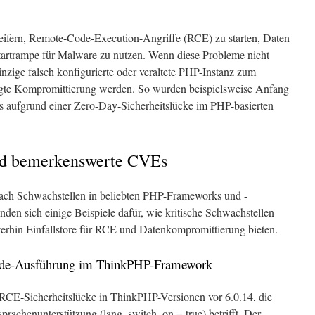
ifern, Remote-Code-Execution-Angriffe (RCE) zu starten, Daten
 Startrampe für Malware zu nutzen. Wenn diese Probleme nicht
nzige falsch konfigurierte oder veraltete PHP-Instanz zum
legte Kompromittierung werden. So wurden beispielsweise Anfang
s aufgrund einer Zero-Day-Sicherheitslücke im PHP-basierten
nd bemerkenswerte CVEs
 nach Schwachstellen in beliebten PHP-Frameworks und -
den sich einige Beispiele dafür, wie kritische Schwachstellen
erhin Einfallstore für RCE und Datenkompromittierung bieten.
de-Ausführung im ThinkPHP-Framework
e RCE-Sicherheitslücke in ThinkPHP-Versionen vor 6.0.14, die
rachenunterstützung (lang_switch_on = true) betrifft. Der