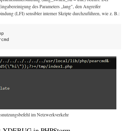
Eingabereinigung des Parameters „lang", den Angreifer
indung (LFI) sensibler interner Skripte durchzuführen, wie z. B.:
p

rcmd
nutzungsbefehl im Netzwerkverkehr
it XDEBUG in PHPStorm