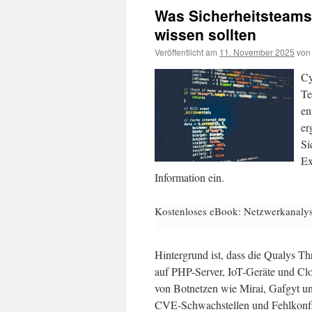
Was Sicherheitsteams
wissen sollten
Veröffentlicht am
11. November 2025
von
Cy
Te
en
er
Si
Ex
Information ein.
Kostenloses eBook: Netzwerkanaly
Hintergrund ist, dass die Qualys T
auf PHP-Server, IoT-Geräte und Clou
von Botnetzen wie Mirai, Gafgyt u
CVE-Schwachstellen und Fehlkonfig