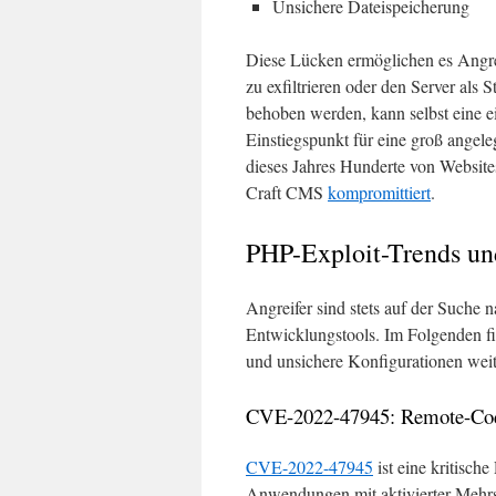
Unsichere Dateispeicherung
Diese Lücken ermöglichen es Angre
zu exfiltrieren oder den Server als
behoben werden, kann selbst eine ei
Einstiegspunkt für eine groß ange
dieses Jahres Hunderte von Website
Craft CMS
kompromittiert
.
PHP-Exploit-Trends u
Angreifer sind stets auf der Suche
Entwicklungstools. Im Folgenden fin
und unsichere Konfigurationen weit
CVE-2022-47945: Remote-Co
CVE-2022-47945
ist eine kritisch
Anwendungen mit aktivierter Mehrsp