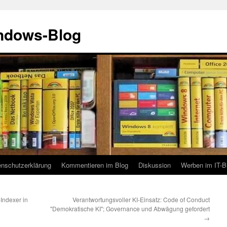
indows-Blog
enschutzerklärung
Kommentieren im Blog
Diskussion
Werben im IT-B
Indexer in
Verantwortungsvoller KI-Einsatz: Code of Conduct
"Demokratische KI"; Governance und Abwägung gefordert
→