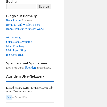
Suchen
Blogs auf Borncity
Borncity.com
Startseite
Borns IT- und Windows Blog
Born's Tech and Windows World
Bücher-Blog
Günnis Seniorentreff 50+
Mein Reiseblog
Mein Japan-Blog
E-Scooter-Blog
Spenden und Sponsoren
Den Blog durch
Spenden
unterstützen.
Aus dem DNV-Netzwerk
iCloud Private Relay: Kritische Lücke gibt
echte IP-Adressen preis
6. August 2026
News