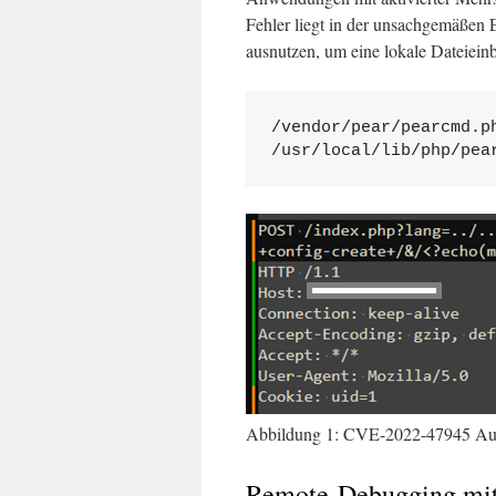
Fehler liegt in der unsachgemäßen 
ausnutzen, um eine lokale Dateieinb
/vendor/pear/pearcmd.ph
/usr/local/lib/php/pea
Abbildung 1: CVE-2022-47945 Aus
Remote-Debugging m