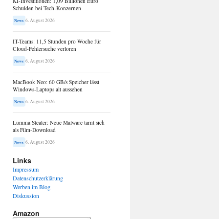
KI-Investitionen: 1,09 Billionen Euro
Schulden bei Tech-Konzernen
6. August 2026
News
IT-Teams: 11,5 Stunden pro Woche für
Cloud-Fehlersuche verloren
6. August 2026
News
MacBook Neo: 60 GB/s Speicher lässt
Windows-Laptops alt aussehen
6. August 2026
News
Lumma Stealer: Neue Malware tarnt sich
als Film-Download
6. August 2026
News
Links
Impressum
Datenschutzerklärung
Werben im Blog
Diskussion
Amazon