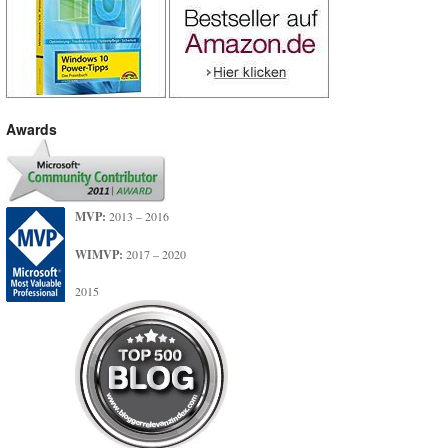
Awards
MVP:
2013 – 2016
WIMVP:
2017 – 2020
2015