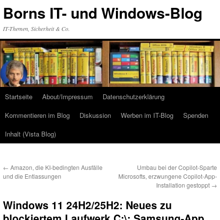
Zum
Borns IT- und Windows-Blog
Inhalt
springen
IT-Themen, Sicherheit & Co.
Startseite
About/Impressum
Datenschutzerklärung
Kommentieren im Blog
Diskussion
Werben im IT-Blog
Spenden
Inhalt (Vista Blog)
←
Amazon, die KI-bedingten Ausfälle
Umbau bei der Copilot-Sparte
und die Entlassungen
Microsofts, erzwungene Copilot-App-
Installation gestoppt
→
Windows 11 24H2/25H2: Neues zu
blockiertem Laufwerk C:\; Samsung-App