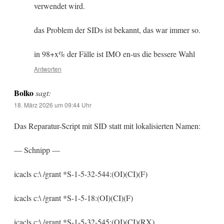
verwendet wird.
das Problem der SIDs ist bekannt, das war immer so.
in 98+x% der Fälle ist IMO en-us die bessere Wahl
Antworten
Bolko
sagt:
18. März 2026 um 09:44 Uhr
Das Reparatur-Script mit SID statt mit lokalisierten Namen:
— Schnipp —
icacls c:\ /grant *S-1-5-32-544:(OI)(CI)(F)
icacls c:\ /grant *S-1-5-18:(OI)(CI)(F)
icacls c:\ /grant *S-1-5-32-545:(OI)(CI)(RX)