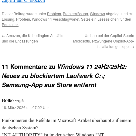
Dieser Beitrag wurde unter
Problem
,
Problemlösung
,
Windows
abgelegt und mit
Lösung
,
Problem
,
Windows 11
verschlagwortet. Setze ein Lesezeichen für den
Permalink
.
←
Amazon, die KI-bedingten Ausfälle
Umbau bei der Copilot-Sparte
und die Entlassungen
Microsofts, erzwungene Copilot-App-
Installation gestoppt
→
11 Kommentare zu
Windows 11 24H2/25H2:
Neues zu blockiertem Laufwerk C:\;
Samsung-App aus Store entfernt
Bolko
sagt:
18. März 2026 um 07:02 Uhr
Funkionieren die Befehle im Microsoft-Artikel überhaupt auf einem
deutschen System?
"NT AUTHORITY" ist im deutschen Windows "NT