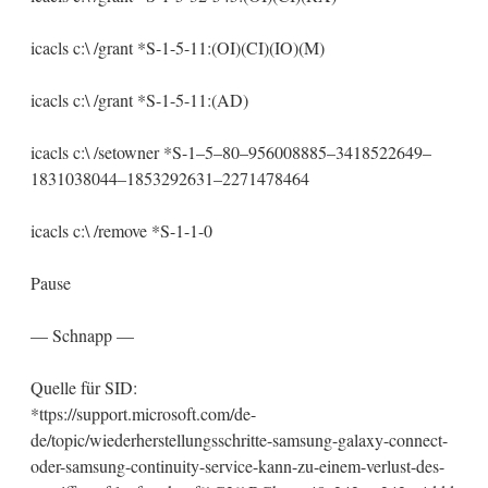
icacls c:\ /grant *S-1-5-11:(OI)(CI)(IO)(M)
icacls c:\ /grant *S-1-5-11:(AD)
icacls c:\ /setowner *S-1–5–80–956008885–3418522649–
1831038044–1853292631–2271478464
icacls c:\ /remove *S-1-1-0
Pause
— Schnapp —
Quelle für SID:
*ttps://support.microsoft.com/de-
de/topic/wiederherstellungsschritte-samsung-galaxy-connect-
oder-samsung-continuity-service-kann-zu-einem-verlust-des-