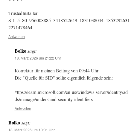
TrustedInstaller:
S-1–5–80–956008885–3418522649–1831038044–1853292631–
2271478464
Antworten
Bolko
sagt:
18. März 2026 um 21:22 Uhr
Korrektur für meinen Beitrag von 09:44 Uhr:
Die "Quelle für SID" sollte eigentlich folgende sein:
*ttps://learn.microsoft.com/en-us/windows-server/identity/ad-
ds/manage/understand-security-identifiers
Antworten
Bolko
sagt:
18. März 2026 um 10:01 Uhr