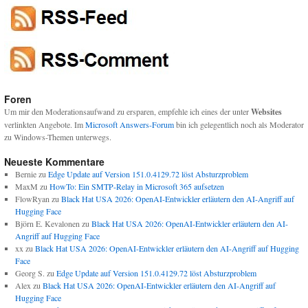
Foren
Um mir den Moderationsaufwand zu ersparen, empfehle ich eines der unter
Websites
verlinkten Angebote. Im
Microsoft Answers-Forum
bin ich gelegentlich noch als Moderator
zu Windows-Themen unterwegs.
Neueste Kommentare
Bernie
zu
Edge Update auf Version 151.0.4129.72 löst Absturzproblem
MaxM
zu
HowTo: Ein SMTP-Relay in Microsoft 365 aufsetzen
FlowRyan
zu
Black Hat USA 2026: OpenAI-Entwickler erläutern den AI-Angriff auf
Hugging Face
Björn E. Kevalonen
zu
Black Hat USA 2026: OpenAI-Entwickler erläutern den AI-
Angriff auf Hugging Face
xx
zu
Black Hat USA 2026: OpenAI-Entwickler erläutern den AI-Angriff auf Hugging
Face
Georg S.
zu
Edge Update auf Version 151.0.4129.72 löst Absturzproblem
Alex
zu
Black Hat USA 2026: OpenAI-Entwickler erläutern den AI-Angriff auf
Hugging Face