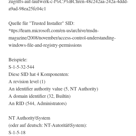
zugriffs-auf-laufwerk-c-f%C3%BChren-48c242aa-242a-4ddd-
a9ad-98ea25fc04c1
Quelle für "Trusted Installer" SID:
*ttps://learn.microsoft.com/en-us/archive/msdn-
magazine/2008/november/access-control-understanding-
windows-file-and-registry-permissions
Beispiele:
S-1-5-32-544
Diese SID hat 4 Komponenten:
A revision level (1)
An identifier authority value (5, NT Authority)
A domain identifier (32, Builtin)
An RID (544, Administrators)
NT Authority\System
(oder auf deutsch: NT-Autorität\System):
S-1-5-18