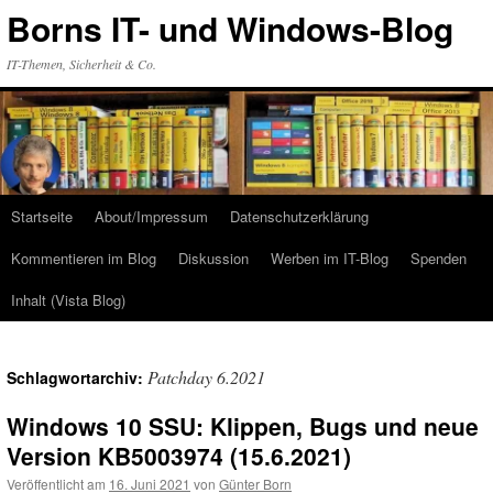
Zum
Borns IT- und Windows-Blog
Inhalt
springen
IT-Themen, Sicherheit & Co.
Startseite
About/Impressum
Datenschutzerklärung
Kommentieren im Blog
Diskussion
Werben im IT-Blog
Spenden
Inhalt (Vista Blog)
Patchday 6.2021
Schlagwortarchiv:
Windows 10 SSU: Klippen, Bugs und neue
Version KB5003974 (15.6.2021)
Veröffentlicht am
16. Juni 2021
von
Günter Born