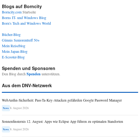
Blogs auf Borncity
Borncity.com
Startseite
Borns IT- und Windows Blog
Born's Tech and Windows World
Bücher-Blog
Günnis Seniorentreff 50+
Mein Reiseblog
Mein Japan-Blog
E-Scooter-Blog
Spenden und Sponsoren
Den Blog durch
Spenden
unterstützen.
Aus dem DNV-Netzwerk
WebAuthn-Sicherheit: Pass-Ta-Key-Attacken gefährden Google Password Manager
8. August 2026
News
Sonnenfinsternis 12. August: Apps wie Eclipse App führen zu optimalen Standorten
8. August 2026
News