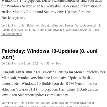
Windows 8.1 freigegeben. Diese Sicherheitsupdates sind aber auch
für Windows Server 2012 R2 verfügbar. Hier einige Informationen
zu den Monthly Rollup und Security only Updates für diese
Betriebssystem.
Veröffentlicht unter
Sicherheit
,
Update
,
Windows Server
|
Verschlagwortet mit
Patchday 6.2021
,
Security
,
Update
,
Windows 8.1
,
WIndows Server 2012 R2
|
10 Kommentare
Patchday: Windows 10-Updates (8. Juni
2021)
Veröffentlicht am
9. Juni 2021
von
Günter Born
[English]Am 8. Juni 2021 (zweiter Dienstag im Monat, Patchday bei
Microsoft) wurden verschiedene kumulative Updates für die
unterstützten Windows 10 Builds (von der RTM-Version bis zur
aktuellen Version 21H1) freigegeben. Hier einige Details zu den
jeweiligen Sicherheitsupdates zum Patchday.
Veröffentlicht unter
Sicherheit
,
Update
,
Windows 10
|
Verschlagwortet mit
Patchday 6.2021
,
Sicherheit
,
Update
,
Windows 10
|
29 Kommentare