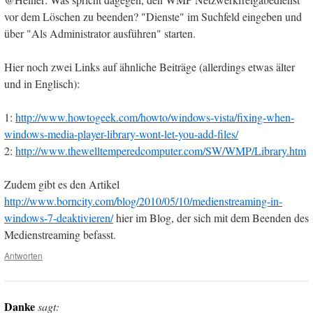
vor dem Löschen zu beenden? "Dienste" im Suchfeld eingeben und
über "Als Administrator ausführen" starten.
Hier noch zwei Links auf ähnliche Beiträge (allerdings etwas älter
und in Englisch):
1:
http://www.howtogeek.com/howto/windows-vista/fixing-when-
windows-media-player-library-wont-let-you-add-files/
2:
http://www.thewelltemperedcomputer.com/SW/WMP/Library.htm
Zudem gibt es den Artikel
http://www.borncity.com/blog/2010/05/10/medienstreaming-in-
windows-7-deaktivieren/
hier im Blog, der sich mit dem Beenden des
Medienstreaming befasst.
Antworten
Danke
sagt: