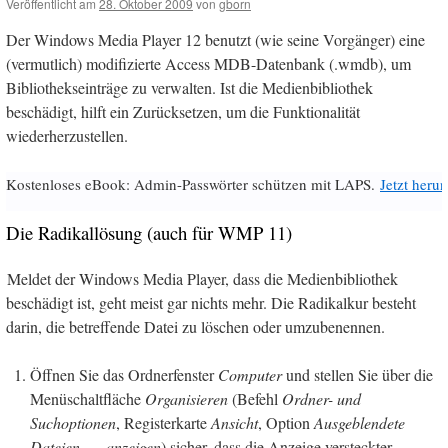
Veröffentlicht am
28. Oktober 2009
von
gborn
Der Windows Media Player 12 benutzt (wie seine Vorgänger) eine
(vermutlich) modifizierte Access MDB-Datenbank (.wmdb), um
Bibliothekseinträge zu verwalten. Ist die Medienbibliothek
beschädigt, hilft ein Zurücksetzen, um die Funktionalität
wiederherzustellen.
Kostenloses eBook: Admin-Passwörter schützen mit LAPS.
Jetzt herun
Die Radikallösung (auch für WMP 11)
Meldet der Windows Media Player, dass die Medienbibliothek
beschädigt ist, geht meist gar nichts mehr. Die Radikalkur besteht
darin, die betreffende Datei zu löschen oder umzubenennen.
Öffnen Sie das Ordnerfenster
Computer
und stellen Sie über die
Menüschaltfläche
Organisieren
(Befehl
Ordner- und
Suchoptionen
, Registerkarte
Ansicht
, Option
Ausgeblendete
Dateien, … anzeigen
) sicher, dass die Anzeige versteckter