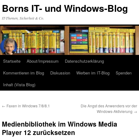
Zum
Borns IT- und Windows-Blog
Inhalt
springen
IT-Themen, Sicherheit & Co.
Startseite
About/Impressum
Datenschutzerklärung
Kommentieren im Blog
Diskussion
Werben im IT-Blog
Spenden
Inhalt (Vista Blog)
←
Faxen in Windows 7/8/8.1
Die Angst des Anwenders vor der
Windows-Aktivierung
→
Medienbibliothek im Windows Media
Player 12 zurücksetzen