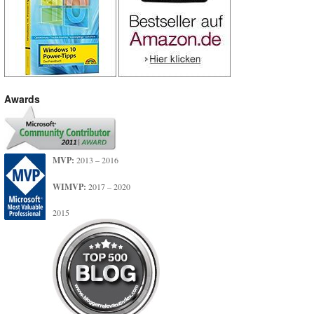
Awards
MVP:
2013 – 2016
WIMVP:
2017 – 2020
2015