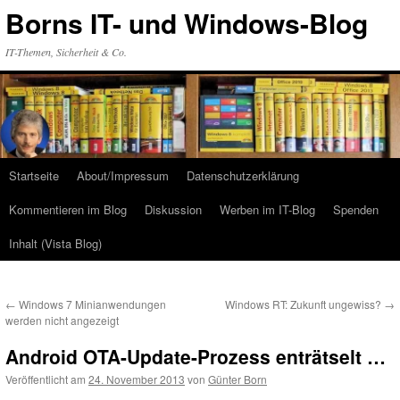
Zum
Borns IT- und Windows-Blog
Inhalt
springen
IT-Themen, Sicherheit & Co.
Startseite
About/Impressum
Datenschutzerklärung
Kommentieren im Blog
Diskussion
Werben im IT-Blog
Spenden
Inhalt (Vista Blog)
←
Windows 7 Minianwendungen
Windows RT: Zukunft ungewiss?
→
werden nicht angezeigt
Android OTA-Update-Prozess enträtselt …
Veröffentlicht am
24. November 2013
von
Günter Born