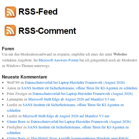
Foren
Um mir den Moderationsaufwand zu ersparen, empfehle ich eines der unter
Websites
verlinkten Angebote. Im
Microsoft Answers-Forum
bin ich gelegentlich noch als Moderator
zu Windows-Themen unterwegs.
Neueste Kommentare
Wolf789
zu
Datenschutzvorfall bei Laptop-Hersteller Framework (August 2026)
Anton
zu
SANS Institute rät Sicherheitsteams, offene Türen für KI-Agenten zu schließen
Peter Zweiger
zu
Datenschutzvorfall bei Laptop-Hersteller Framework (August 2026)
Lantanplan
zu
Microsoft Stellt Edge ab August 2026 auf Manifest V3 um
Luzifer
zu
SANS Institute rät Sicherheitsteams, offene Türen für KI-Agenten zu
schließen
Luzifer
zu
Microsoft Stellt Edge ab August 2026 auf Manifest V3 um
Günter Born
zu
Datenschutzvorfall bei Laptop-Hersteller Framework (August 2026)
Firefighter
zu
SANS Institute rät Sicherheitsteams, offene Türen für KI-Agenten zu
schließen
Günter Born
zu
Shai Hulud: Neue Angriffe kompromittieren Hunderte npm-Pakete