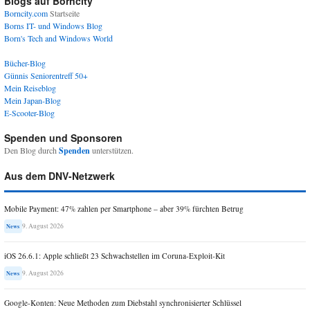
Blogs auf Borncity
Borncity.com
Startseite
Borns IT- und Windows Blog
Born's Tech and Windows World
Bücher-Blog
Günnis Seniorentreff 50+
Mein Reiseblog
Mein Japan-Blog
E-Scooter-Blog
Spenden und Sponsoren
Den Blog durch
Spenden
unterstützen.
Aus dem DNV-Netzwerk
Mobile Payment: 47% zahlen per Smartphone – aber 39% fürchten Betrug
9. August 2026
News
iOS 26.6.1: Apple schließt 23 Schwachstellen im Coruna-Exploit-Kit
9. August 2026
News
Google-Konten: Neue Methoden zum Diebstahl synchronisierter Schlüssel