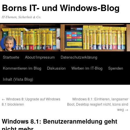
Zum
Borns IT- und Windows-Blog
Inhalt
springen
IT-Themen, Sicherheit & Co.
Startseite
About/Impressum
Datenschutzerklärung
Kommentieren im Blog
Diskussion
Werben im IT-Blog
Spenden
Inhalt (Vista Blog)
←
Windows 8: Upgrade auf Windows
Windows 8.1: Einfrieren, langsamer
8.1 blockieren
Boot, Desktop reagiert nicht, Icons sind
weg
→
Windows 8.1: Benutzeranmeldung geht
nicht mehr