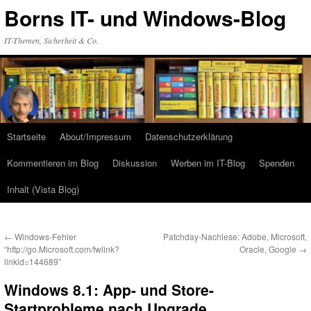
Zum
Borns IT- und Windows-Blog
Inhalt
springen
IT-Themen, Sicherheit & Co.
Startseite
About/Impressum
Datenschutzerklärung
Kommentieren im Blog
Diskussion
Werben im IT-Blog
Spenden
Inhalt (Vista Blog)
←
Windows-Fehler
Patchday-Nachlese: Adobe, Microsoft,
“http://go.Microsoft.com/fwlink?
Oracle, Google
→
linkid=144689”
Windows 8.1: App- und Store-
Startprobleme nach Upgrade