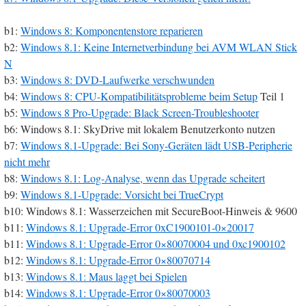
b1:
Windows 8: Komponentenstore reparieren
b2:
Windows 8.1: Keine Internetverbindung bei AVM WLAN Stick
N
b3:
Windows 8: DVD-Laufwerke verschwunden
b4:
Windows 8: CPU-Kompatibilitätsprobleme beim Setup
Teil 1
b5:
Windows 8 Pro-Upgrade: Black Screen-Troubleshooter
b6: Windows 8.1: SkyDrive mit lokalem Benutzerkonto nutzen
b7:
Windows 8.1-Upgrade: Bei Sony-Geräten lädt USB-Peripherie
nicht mehr
b8:
Windows 8.1: Log-Analyse, wenn das Upgrade scheitert
b9:
Windows 8.1-Upgrade: Vorsicht bei TrueCrypt
b10: Windows 8.1: Wasserzeichen mit SecureBoot-Hinweis & 9600
b11:
Windows 8.1: Upgrade-Error 0xC1900101-0×20017
b11:
Windows 8.1: Upgrade-Error 0×80070004 und 0xc1900102
b12:
Windows 8.1: Upgrade-Error 0×80070714
b13:
Windows 8.1: Maus laggt bei Spielen
b14:
Windows 8.1: Upgrade-Error 0×80070003