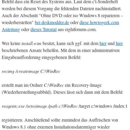
Befehl dass ein Reset des Systems aus. Laut dem c't-Sonderheft
werden bei diesem Vorgang die fehlenden Dateien nachinstalliert.
Auch der Abschnitt "Ohne DVD oder iso Windows 8 reparieren –
wiederherstellen"
bei deskmodder.de
oder
diese howtogeek.com
Anleitung
oder
dieses Tutorial
aus eightforums.com.
Wer keine
install.wim
besitzt, kann sich ggf. mit dem
hier
und
hier
beschriebenen Ansatz behelfen. Mit dem in einer administrativen
Eingabeaufforderung eingegebenen Befehl:
recimg /createimage C:\WinRec
erstellt man im Ordner
C:\WinRec
ein Recovery-Image
(Wiederherstellungsabbild). Dieses lässt sich dann mit dem Befehl:
reagentc.exe /setosimage /path c:\
WinRec
/target c:\windows /index:1
registrieren. Anschließend sollte zumindest das Auffrischen von
Windows 8.1 ohne externen Installationsdatenträger wieder