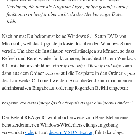
Versionen, die über die Upgrade-Lizenz online gekauft wurden,
funktionieren hierfür aber nicht, da dor tdie benötigte Datei
fehlt.
Nach prima: Du bekommst keine Windows 8.1-Setup DVD von
Microsoft, weil das Upgrade ja kostenlos über den Windows Store
verteilt. Um aber die Installation vervollständigen zu können, so dass
Refresh und Reset wieder funktionieren, bräuchtest Du ein Windows
8.1 Installationsabbild mit einer
install.wim
. Diese
install.wim
kann
dann aus dem Ordner
sources
auf die Festplatte in den Ordner
repair
des Laufwerks C: kopiert werden. Anschließend kann man in einer
administrativen Eingabeaufforderung folgenden Befehl eingeben:
reagentc.exe /setosimage /path c:\repair /target c:\windows /index:1
Der Befehl REAgentC wird üblicherweise zum Bereitstellen einer
benutzerdefinierten Windows-Wiederherstellungsumgebung
verwendet (
siehe
). Laut
diesem MSDN-Beitrag
führt der obige