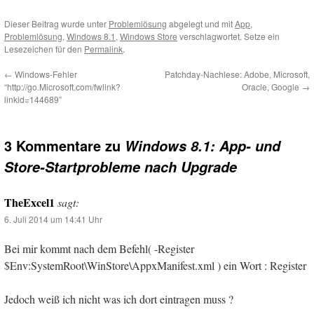
Dieser Beitrag wurde unter
Problemlösung
abgelegt und mit
App
,
Problemlösung
,
Windows 8.1
,
Windows Store
verschlagwortet. Setze ein
Lesezeichen für den
Permalink
.
←
Windows-Fehler
Patchday-Nachlese: Adobe, Microsoft,
“http://go.Microsoft.com/fwlink?
Oracle, Google
→
linkid=144689”
3 Kommentare zu
Windows 8.1: App- und
Store-Startprobleme nach Upgrade
TheExcel1
sagt:
6. Juli 2014 um 14:41 Uhr
Bei mir kommt nach dem Befehl( -Register
$Env:SystemRoot\WinStore\AppxManifest.xml ) ein Wort : Register
Jedoch weiß ich nicht was ich dort eintragen muss ?