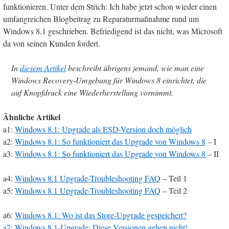
funktionieren. Unter dem Strich: Ich habe jetzt schon wieder einen
umfangreichen Blogbeitrag zu Reparaturmaßnahme rund um
Windows 8.1 geschrieben. Befriedigend ist das nicht, was Microsoft
da von seinen Kunden fordert.
In
diesem Artikel
beschreibt übrigens jemand, wie man eine
Windows Recovery-Umgebung für Windows 8 einrichtet, die
auf Knopfdruck eine Wiederherstellung vornimmt.
Ähnliche Artikel
a1:
Windows 8.1: Upgrade als ESD-Version doch möglich
a2:
Windows 8.1: So funktioniert das Upgrade von Windows 8
– I
a3:
Windows 8.1: So funktioniert das Upgrade von Windows 8
– II
a4:
Windows 8.1 Upgrade-Troubleshooting FAQ
– Teil 1
a5:
Windows 8.1 Upgrade-Troubleshooting FAQ
– Teil 2
a6:
Windows 8.1: Wo ist das Store-Upgrade gespeichert?
a7:
Windows 8.1-Upgrade: Diese Versionen gehen nicht!