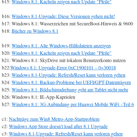
b15:
Windows 8.1: Kacheln zeigen nach Update "Pfeile"
b16:
Windows 8.1-Upgrade: Diese Versionen gehen nicht!
b17: Windows 8.1: Wasserzeichen mit SecureBoot-Hinweis & 9600
b18:
Bücher zu Windows 8.1
b19:
Windows 8.1: Alte Windows-Hilfedateien anzeigen
b20:
Windows 8.1: Kacheln zeigen nach Update "Pfeile"
b21: Windows 8.1: SkyDrive mit lokalem Benutzerkonto nutzen
b22:
Windows 8.1: Upgrade-Error 0xC1900101 – 0×30018
b23:
Windows 8.1-Upgrade: Refresh/Reset kann verloren gehen
b24:
Windows 8.1: Backup-Probleme bei UEFI/GPT-Datenträgern
b25:
Windows 8.1: Bildschirmdrehung geht am Tablet nicht mehr
b26: Windows 8.1: IE-App-Kapriolen
b27:
Windows 8.1: 3G-Anbindung per Huawei Mobile WiFi –Teil 6
c1:
Nachträge zum Win8 Metro-App-Startproblem
c2:
Windows App Store doesn't load after 8.1 Upgrade
c3:
Windows 8.1-Upgrade: Refresh/Reset kann verloren gehen