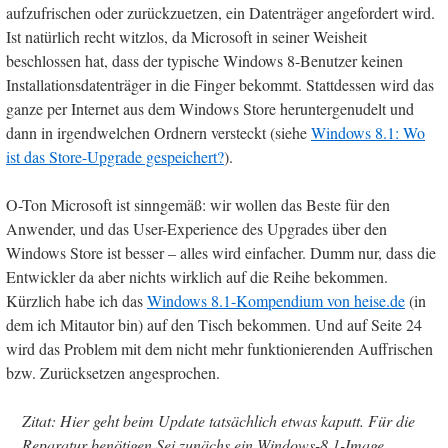
aufzufrischen oder zurückzuetzen, ein Datenträger angefordert wird.
Ist natürlich recht witzlos, da Microsoft in seiner Weisheit
beschlossen hat, dass der typische Windows 8-Benutzer keinen
Installationsdatenträger in die Finger bekommt. Stattdessen wird das
ganze per Internet aus dem Windows Store heruntergenudelt und
dann in irgendwelchen Ordnern versteckt (siehe
Windows 8.1: Wo
ist das Store-Upgrade gespeichert?
).
O-Ton Microsoft ist sinngemäß: wir wollen das Beste für den
Anwender, und das User-Experience des Upgrades über den
Windows Store ist besser – alles wird einfacher. Dumm nur, dass die
Entwickler da aber nichts wirklich auf die Reihe bekommen.
Kürzlich habe ich das
Windows 8.1-Kompendium von heise.de
(in
dem ich Mitautor bin) auf den Tisch bekommen. Und auf Seite 24
wird das Problem mit dem nicht mehr funktionierenden Auffrischen
bzw. Zurücksetzen angesprochen.
Zitat: Hier geht beim Update tatsächlich etwas kaputt. Für die
Reparatur benötigen Sei zunächs ein Windows-8.1-Image.