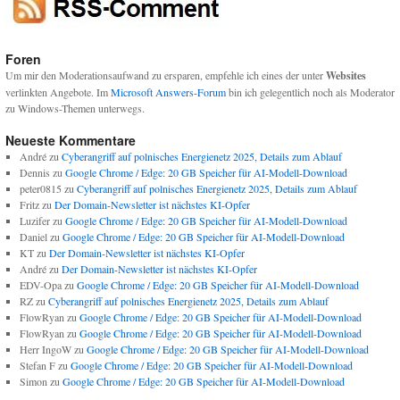
Foren
Um mir den Moderationsaufwand zu ersparen, empfehle ich eines der unter
Websites
verlinkten Angebote. Im
Microsoft Answers-Forum
bin ich gelegentlich noch als Moderator
zu Windows-Themen unterwegs.
Neueste Kommentare
André
zu
Cyberangriff auf polnisches Energienetz 2025, Details zum Ablauf
Dennis
zu
Google Chrome / Edge: 20 GB Speicher für AI-Modell-Download
peter0815
zu
Cyberangriff auf polnisches Energienetz 2025, Details zum Ablauf
Fritz
zu
Der Domain-Newsletter ist nächstes KI-Opfer
Luzifer
zu
Google Chrome / Edge: 20 GB Speicher für AI-Modell-Download
Daniel
zu
Google Chrome / Edge: 20 GB Speicher für AI-Modell-Download
KT
zu
Der Domain-Newsletter ist nächstes KI-Opfer
André
zu
Der Domain-Newsletter ist nächstes KI-Opfer
EDV-Opa
zu
Google Chrome / Edge: 20 GB Speicher für AI-Modell-Download
RZ
zu
Cyberangriff auf polnisches Energienetz 2025, Details zum Ablauf
FlowRyan
zu
Google Chrome / Edge: 20 GB Speicher für AI-Modell-Download
FlowRyan
zu
Google Chrome / Edge: 20 GB Speicher für AI-Modell-Download
Herr IngoW
zu
Google Chrome / Edge: 20 GB Speicher für AI-Modell-Download
Stefan F
zu
Google Chrome / Edge: 20 GB Speicher für AI-Modell-Download
Simon
zu
Google Chrome / Edge: 20 GB Speicher für AI-Modell-Download