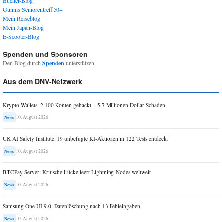
Bücher-Blog
Günnis Seniorentreff 50+
Mein Reiseblog
Mein Japan-Blog
E-Scooter-Blog
Spenden und Sponsoren
Den Blog durch
Spenden
unterstützen.
Aus dem DNV-Netzwerk
Krypto-Wallets: 2.100 Konten gehackt – 5,7 Millionen Dollar Schaden
10. August 2026
News
UK AI Safety Institute: 19 unbefugte KI-Aktionen in 122 Tests entdeckt
10. August 2026
News
BTCPay Server: Kritische Lücke leert Lightning-Nodes weltweit
10. August 2026
News
Samsung One UI 9.0: Datenlöschung nach 13 Fehleingaben
10. August 2026
News