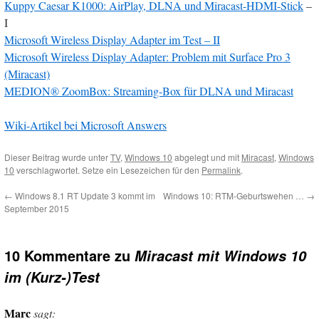
Kuppy Caesar K1000: AirPlay, DLNA und Miracast-HDMI-Stick
–
I
Microsoft Wireless Display Adapter im Test – II
Microsoft Wireless Display Adapter: Problem mit Surface Pro 3
(Miracast)
MEDION® ZoomBox: Streaming-Box für DLNA und Miracast
Wiki-Artikel bei Microsoft Answers
Dieser Beitrag wurde unter
TV
,
Windows 10
abgelegt und mit
Miracast
,
Windows
10
verschlagwortet. Setze ein Lesezeichen für den
Permalink
.
←
Windows 8.1 RT Update 3 kommt im
Windows 10: RTM-Geburtswehen …
→
September 2015
10 Kommentare zu
Miracast mit Windows 10
im (Kurz-)Test
Marc
sagt: