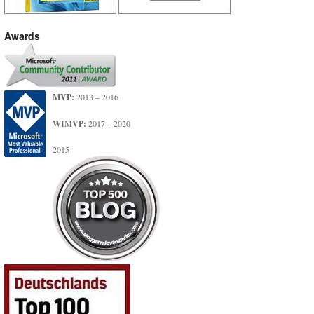
Awards
MVP:
2013 – 2016
WIMVP:
2017 – 2020
2015