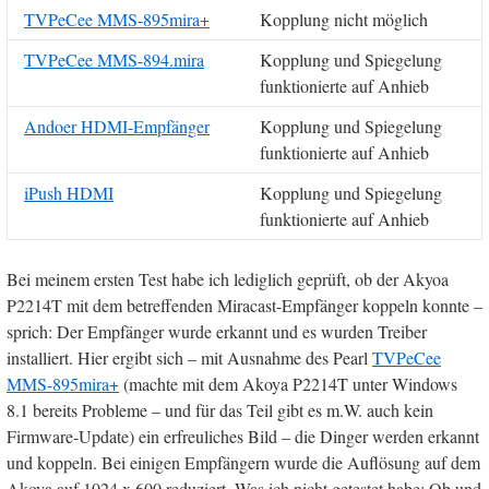
TVPeCee MMS-895mira+
Kopplung nicht möglich
TVPeCee MMS-894.mira
Kopplung und Spiegelung
funktionierte auf Anhieb
Andoer HDMI-Empfänger
Kopplung und Spiegelung
funktionierte auf Anhieb
iPush HDMI
Kopplung und Spiegelung
funktionierte auf Anhieb
Bei meinem ersten Test habe ich lediglich geprüft, ob der Akyoa
P2214T mit dem betreffenden Miracast-Empfänger koppeln konnte –
sprich: Der Empfänger wurde erkannt und es wurden Treiber
installiert. Hier ergibt sich – mit Ausnahme des Pearl
TVPeCee
MMS-895mira+
(machte mit dem Akoya P2214T unter Windows
8.1 bereits Probleme – und für das Teil gibt es m.W. auch kein
Firmware-Update) ein erfreuliches Bild – die Dinger werden erkannt
und koppeln. Bei einigen Empfängern wurde die Auflösung auf dem
Akoya auf 1024 x 600 reduziert. Was ich nicht getestet habe: Ob und