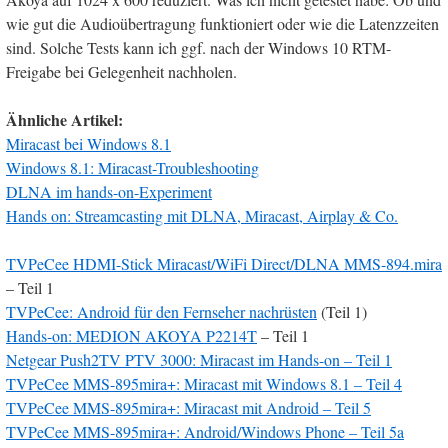
wie gut die Audioübertragung funktioniert oder wie die Latenzzeiten
sind. Solche Tests kann ich ggf. nach der Windows 10 RTM-
Freigabe bei Gelegenheit nachholen.
Ähnliche Artikel:
Miracast bei Windows 8.1
Windows 8.1: Miracast-Troubleshooting
DLNA im hands-on-Experiment
Hands on: Streamcasting mit DLNA, Miracast, Airplay & Co.
TVPeCee HDMI-Stick Miracast/WiFi Direct/DLNA MMS-894.mira
– Teil 1
TVPeCee: Android für den Fernseher nachrüsten
(Teil 1)
Hands-on: MEDION AKOYA P2214T
– Teil 1
Netgear Push2TV PTV 3000: Miracast im Hands-on – Teil 1
TVPeCee MMS-895mira+: Miracast mit Windows 8.1
– Teil 4
TVPeCee MMS-895mira+: Miracast mit Android
– Teil 5
TVPeCee MMS-895mira+: Android/Windows Phone
– Teil 5a