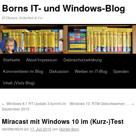
Zum
Borns IT- und Windows-Blog
Inhalt
springen
IT-Themen, Sicherheit & Co.
Startseite
About/Impressum
Datenschutzerklärung
Kommentieren im Blog
Diskussion
Werben im IT-Blog
Spenden
Inhalt (Vista Blog)
←
Windows 8.1 RT Update 3 kommt im
Windows 10: RTM-Geburtswehen …
→
September 2015
Miracast mit Windows 10 im (Kurz-)Test
Veröffentlicht am
17. Juli 2015
von
Günter Born