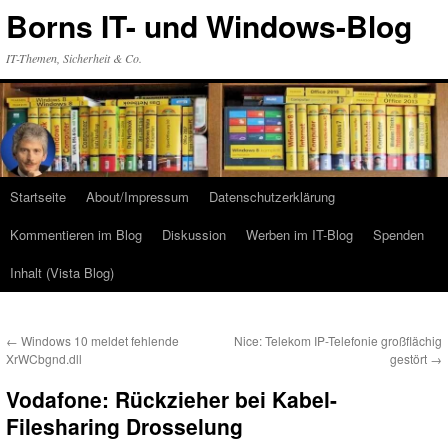
Zum
Borns IT- und Windows-Blog
Inhalt
springen
IT-Themen, Sicherheit & Co.
Startseite
About/Impressum
Datenschutzerklärung
Kommentieren im Blog
Diskussion
Werben im IT-Blog
Spenden
Inhalt (Vista Blog)
←
Windows 10 meldet fehlende
Nice: Telekom IP-Telefonie großflächig
XrWCbgnd.dll
gestört
→
Vodafone: Rückzieher bei Kabel-
Filesharing Drosselung