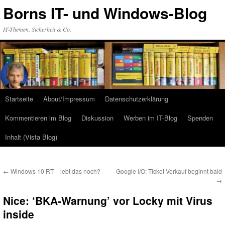
Zum
Borns IT- und Windows-Blog
Inhalt
springen
IT-Themen, Sicherheit & Co.
Startseite
About/Impressum
Datenschutzerklärung
Kommentieren im Blog
Diskussion
Werben im IT-Blog
Spenden
Inhalt (Vista Blog)
←
Windows 10 RT – lebt das noch?
Google I/O: Ticket-Verkauf beginnt bald
→
Nice: ‘BKA-Warnung’ vor Locky mit Virus
inside