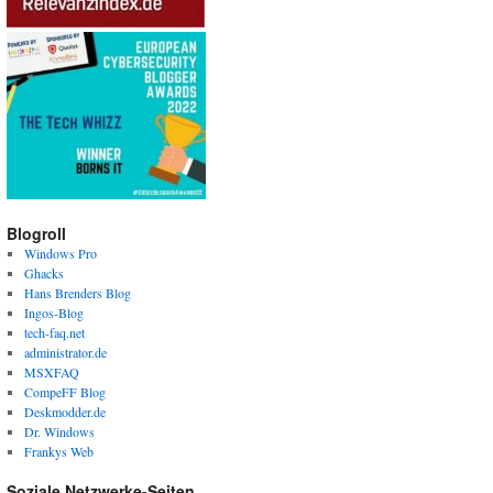
Blogroll
Windows Pro
Ghacks
Hans Brenders Blog
Ingos-Blog
tech-faq.net
administrator.de
MSXFAQ
CompeFF Blog
Deskmodder.de
Dr. Windows
Frankys Web
Soziale Netzwerke-Seiten