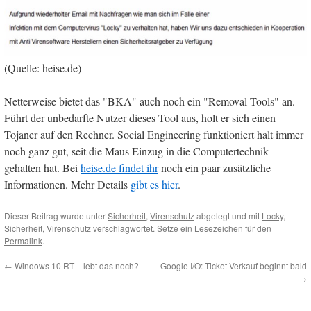
(Quelle: heise.de)
Netterweise bietet das "BKA" auch noch ein "Removal-Tools" an.
Führt der unbedarfte Nutzer dieses Tool aus, holt er sich einen
Tojaner auf den Rechner. Social Engineering funktioniert halt immer
noch ganz gut, seit die Maus Einzug in die Computertechnik
gehalten hat. Bei
heise.de findet ihr
noch ein paar zusätzliche
Informationen. Mehr Details
gibt es hier
.
Dieser Beitrag wurde unter
Sicherheit
,
Virenschutz
abgelegt und mit
Locky
,
Sicherheit
,
Virenschutz
verschlagwortet. Setze ein Lesezeichen für den
Permalink
.
←
Windows 10 RT – lebt das noch?
Google I/O: Ticket-Verkauf beginnt bald
→