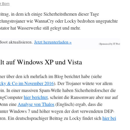
r Born
trag, in dem ich einige Sicherheitsthemen dieser Tage
elungstrojaner wie WannaCry oder Locky bedrohen ungepatchte
tator hat Wasserwerke still gelegt und mehr.
Boot aktualisieren.
Jetzt herunterladen »
(Sponsored by IT Pro)
lt auf Windows XP und Vista
ner über den ich mehrfach im Blog berichtet habe (siehe
ocky & Co im November 2016
). Der Trojaner wütete vor allem
sein. In einer massiven Spam-Welle haben Sicherheitsforscher die
ingComputer
hier berichtet
, scheint die Ransomware aber nur auf
Denn eine
Analyse von Thalos
(Englisch) ergab, dass die
unter Windows 7 und höher wegen der dort verwendeten DEP-
eren. Ein deutschsprachiger Beitrag zu Locky findet sich
hier bei