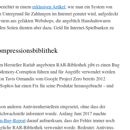
berichtet in einem
exklusiven Artikel
, wie man ein System von
m Untergrund für Zahlungen im Internet genutzt wird, aufgedeckt
System aus gefakten Webshops, die angeblich Haushaltswaren
den Seiten dienten aber dazu, Geld für Internet-Spielbanken zu
mpressionsbiblithek
vom Hersteller Rarlab angeboten RAR-Bibliothek gibt es einen Bug
r Memory-Corruption führen und für Angriffe verwendet werden
von Tavis Ormandis vom Google Project Zero bereits 2012
ophos hat einen Fix für seine Produkte herausgebracht – und
on anderen Antivirenherstellern eingesetzt, ohne dass der
 Schwachstelle informiert wurde. Anfang Juni 2017 machte
m-Bug-Report
darauf aufmerksam, dass der Fehler immer noch
üngliche RAR-Bibliothek verwendet werde. Bedeutet: Antivirus-