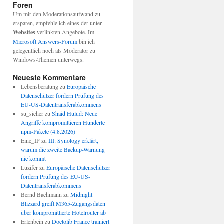
Foren
Um mir den Moderationsaufwand zu
ersparen, empfehle ich eines der unter
Websites
verlinkten Angebote. Im
Microsoft Answers-Forum
bin ich
gelegentlich noch als Moderator zu
Windows-Themen unterwegs.
Neueste Kommentare
Lebensberatung
zu
Europäische
Datenschützer fordern Prüfung des
EU-US-Datentransferabkommens
su_sicher
zu
Shaid Hulud: Neue
Angriffe kompromittieren Hunderte
npm-Pakete (4.8.2026)
Eine_IP
zu
III: Synology erklärt,
warum die zweite Backup-Warnung
nie kommt
Luzifer
zu
Europäische Datenschützer
fordern Prüfung des EU-US-
Datentransferabkommens
Bernd Bachmann
zu
Midnight
Blizzard greift M365-Zugangsdaten
über kompromittierte Hotelrouter ab
Erlenbein
zu
Doctolib France trainiert