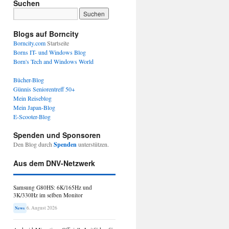
Suchen
Blogs auf Borncity
Borncity.com
Startseite
Borns IT- und Windows Blog
Born's Tech and Windows World
Bücher-Blog
Günnis Seniorentreff 50+
Mein Reiseblog
Mein Japan-Blog
E-Scooter-Blog
Spenden und Sponsoren
Den Blog durch
Spenden
unterstützen.
Aus dem DNV-Netzwerk
Samsung G80HS: 6K/165Hz und
3K/330Hz im selben Monitor
6. August 2026
News