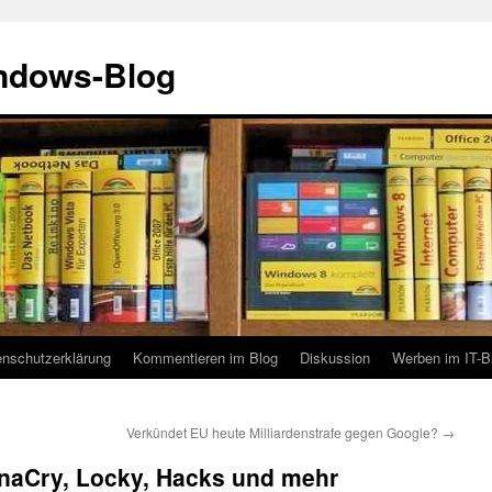
indows-Blog
enschutzerklärung
Kommentieren im Blog
Diskussion
Werben im IT-B
Verkündet EU heute Milliardenstrafe gegen Google?
→
nnaCry, Locky, Hacks und mehr