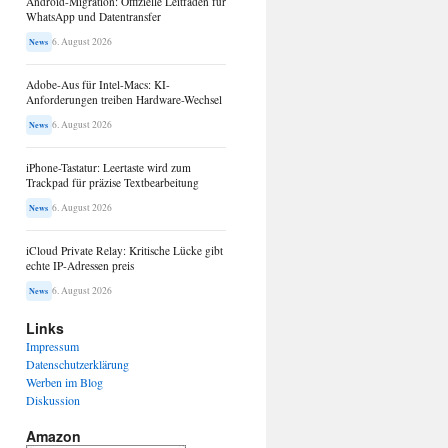
Android-Migration: Offizielle Leitfäden für
WhatsApp und Datentransfer
6. August 2026
News
Adobe-Aus für Intel-Macs: KI-
Anforderungen treiben Hardware-Wechsel
6. August 2026
News
iPhone-Tastatur: Leertaste wird zum
Trackpad für präzise Textbearbeitung
6. August 2026
News
iCloud Private Relay: Kritische Lücke gibt
echte IP-Adressen preis
6. August 2026
News
Links
Impressum
Datenschutzerklärung
Werben im Blog
Diskussion
Amazon