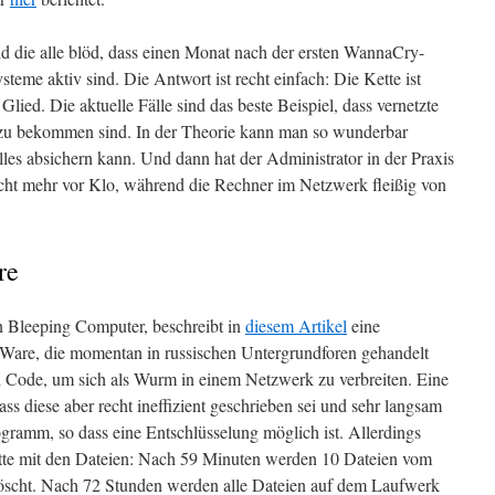
nd die alle blöd, dass einen Monat nach der ersten WannaCry-
eme aktiv sind. Die Antwort ist recht einfach: Die Kette ist
lied. Die aktuelle Fälle sind das beste Beispiel, dass vernetzte
f zu bekommen sind. In der Theorie kann man so wunderbar
les absichern kann. Und dann hat der Administrator in der Praxis
cht mehr vor Klo, während die Rechner im Netzwerk fleißig von
re
 Bleeping Computer, beschreibt in
diesem Artikel
eine
re, die momentan in russischen Untergrundforen gehandelt
 Code, um sich als Wurm in einem Netzwerk zu verbreiten. Eine
 diese aber recht ineffizient geschrieben sei und sehr langsam
ogramm, so dass eine Entschlüsselung möglich ist. Allerdings
ette mit den Dateien: Nach 59 Minuten werden 10 Dateien vom
öscht. Nach 72 Stunden werden alle Dateien auf dem Laufwerk