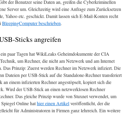
Gibt der Benutzer seine Daten an, greifen die Cyberkriminellen
igene Server um. Gleichzeitig wird eine Anfrage zum Zurücksetzen
e, Yahoo etc. geschickt. Damit lassen sich E-Mail-Konten recht
ei
BleepingComputer beschrieben
.
USB-Sticks angreifen
 Vor ein paar Tagen hat WikiLeaks Geheimdokumente der CIA
ne Technik, um Rechner, die nicht am Netzwerk und am Internet
n. Das Prinzip: Zuerst werden Rechner im Netzwerk infiziert. Die
n Dateien per USB-Stick auf die Standalone-Rechner transferiert
an einem infizierten Rechner angestöpselt, kopiert sich die
ck. Wird der USB-Stick an einen netzwerklosen Rechner
n Rechner. Das gleiche Prinzip wurde von Stuxnet verwendet, um
 Spiegel Online hat
hier einen Artikel
veröffentlicht, der die
lleicht für Administratoren in Firmen ganz lehrreich. Ein weitere